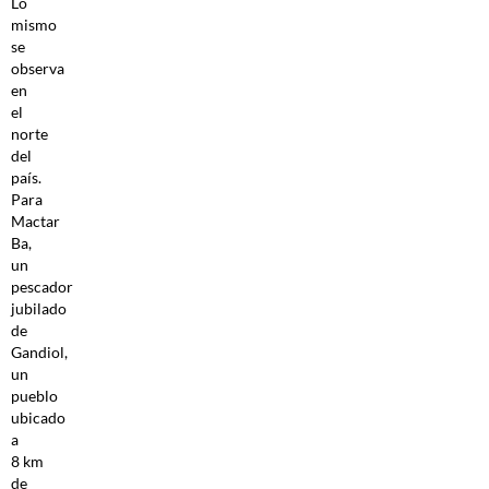
Lo
mismo
se
observa
en
el
norte
del
país.
Para
Mactar
Ba,
un
pescador
jubilado
de
Gandiol,
un
pueblo
ubicado
a
8 km
de