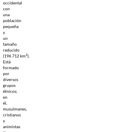
occidental
con
una
población
pequeña
y
un
tamaño
reducido
2
(196 712 km
).
Está
formado
por
diversos
grupos
étnicos;
en
él,
musulmanes,
cristianos
y
animistas