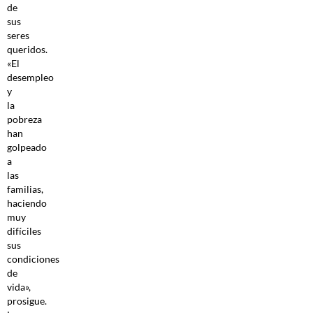
de
sus
seres
queridos.
«El
desempleo
y
la
pobreza
han
golpeado
a
las
familias,
haciendo
muy
difíciles
sus
condiciones
de
vida»,
prosigue.