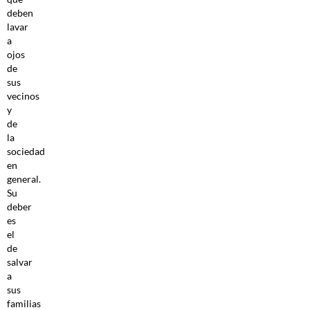
deben
lavar
a
ojos
de
sus
vecinos
y
de
la
sociedad
en
general.
Su
deber
es
el
de
salvar
a
sus
familias