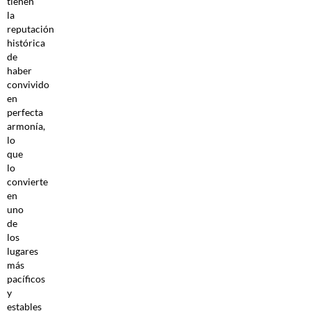
tienen
la
reputación
histórica
de
haber
convivido
en
perfecta
armonía,
lo
que
lo
convierte
en
uno
de
los
lugares
más
pacíficos
y
estables