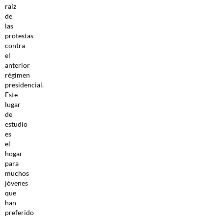
raíz
de
las
protestas
contra
el
anterior
régimen
presidencial.
Este
lugar
de
estudio
es
el
hogar
para
muchos
jóvenes
que
han
preferido