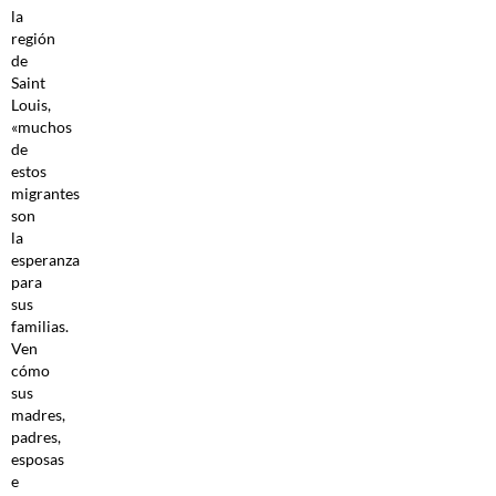
la
región
de
Saint
Louis,
«muchos
de
estos
migrantes
son
la
esperanza
para
sus
familias.
Ven
cómo
sus
madres,
padres,
esposas
e