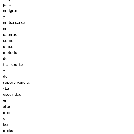
para
emigrar
y
embarcarse
en
pateras
como
único
método
de
transporte
y
de
supervivencia.
«La
oscuridad
en
alta
mar
o
las
malas