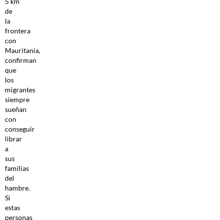
5 km
de
la
frontera
con
Mauritania,
confirman
que
los
migrantes
siempre
sueñan
con
conseguir
librar
a
sus
familias
del
hambre.
Si
estas
personas