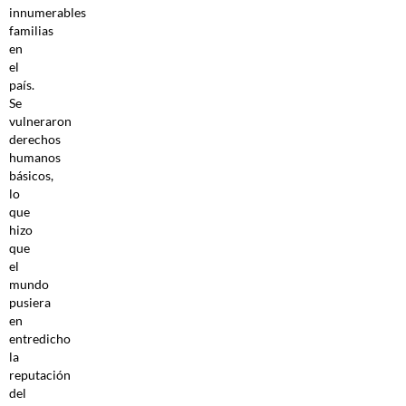
innumerables
familias
en
el
país.
Se
vulneraron
derechos
humanos
básicos,
lo
que
hizo
que
el
mundo
pusiera
en
entredicho
la
reputación
del