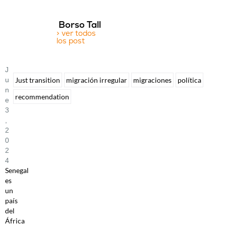
Borso Tall
> ver todos
los post
J
U
Just transition
migración irregular
migraciones
política
N
recommendation
E
3
,
2
0
2
4
Senegal
es
un
país
del
África