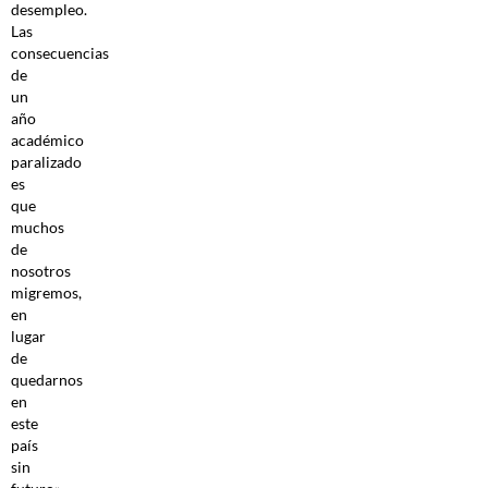
desempleo.
Las
consecuencias
de
un
año
académico
paralizado
es
que
muchos
de
nosotros
migremos,
en
lugar
de
quedarnos
en
este
país
sin