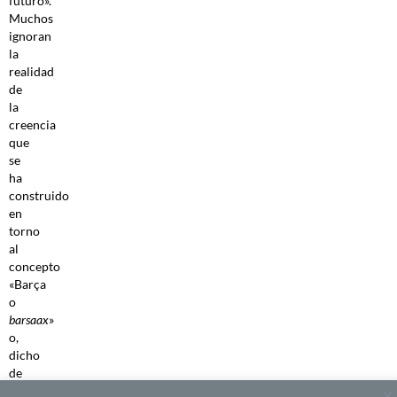
futuro».
Muchos
ignoran
la
realidad
de
la
creencia
que
se
ha
construido
en
torno
al
concepto
«Barça
o
barsaax
»
o,
dicho
de
otro