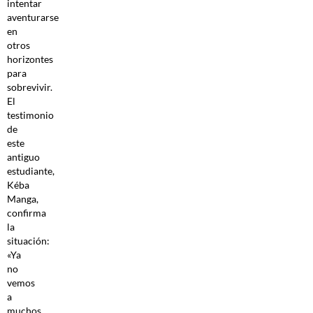
intentar
aventurarse
en
otros
horizontes
para
sobrevivir.
El
testimonio
de
este
antiguo
estudiante,
Kéba
Manga,
confirma
la
situación:
«Ya
no
vemos
a
muchos