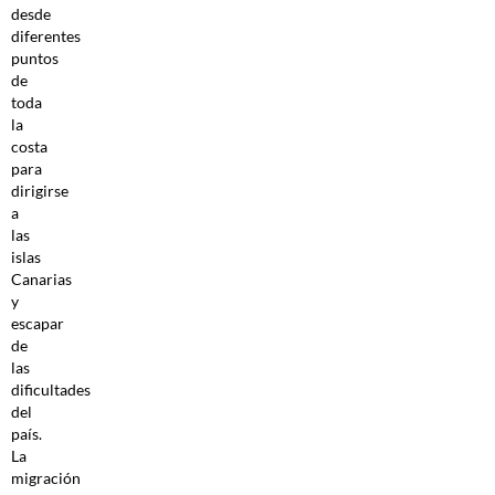
desde
diferentes
puntos
de
toda
la
costa
para
dirigirse
a
las
islas
Canarias
y
escapar
de
las
dificultades
del
país.
La
migración