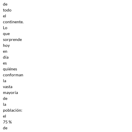
de
todo
el
continente.
Lo
que
sorprende
hoy
en
día
es
quiénes
conforman
la
vasta
mayoría
de
la
población:
el
75 %
de