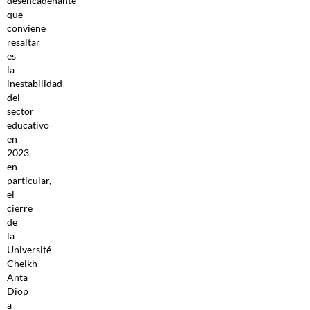
desencadenante
que
conviene
resaltar
es
la
inestabilidad
del
sector
educativo
en
2023,
en
particular,
el
cierre
de
la
Université
Cheikh
Anta
Diop
a