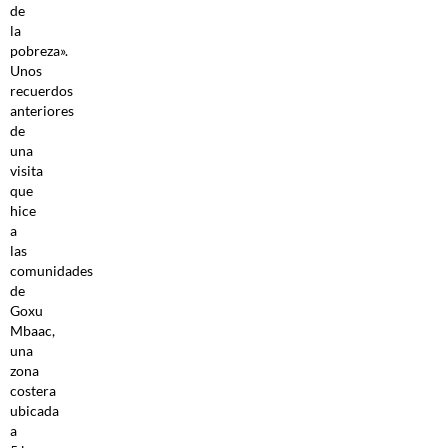
de
la
pobreza».
Unos
recuerdos
anteriores
de
una
visita
que
hice
a
las
comunidades
de
Goxu
Mbaac,
una
zona
costera
ubicada
a