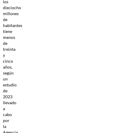
los
dieciocho
millones
de
habitantes
tiene
menos
de
treinta
y
cinco
años,
según
un
estudio
de
2023
llevado
a
cabo
por
la
Agencia