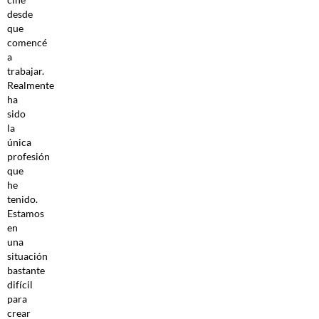
desde
que
comencé
a
trabajar.
Realmente
ha
sido
la
única
profesión
que
he
tenido.
Estamos
en
una
situación
bastante
difícil
para
crear