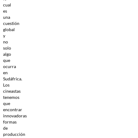
cual
es
una
cuestión
global
y
no
solo
algo
que
ocurra
en
Sudáfrica.
Los
cineastas
tenemos
que
encontrar
innovadoras
formas
de
producción