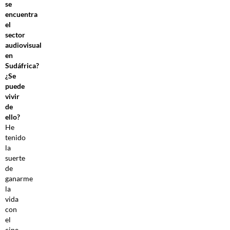
se
encuentra
el
sector
audiovisual
en
Sudáfrica?
¿Se
puede
vivir
de
ello?
He
tenido
la
suerte
de
ganarme
la
vida
con
el
cine