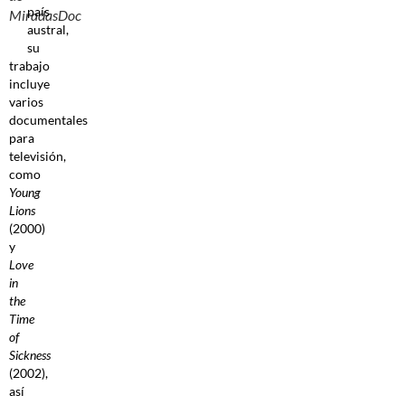
país
MiradasDoc
austral,
su
trabajo
incluye
varios
documentales
para
televisión,
como
Young
Lions
(2000)
y
Love
in
the
Time
of
Sickness
(2002),
así