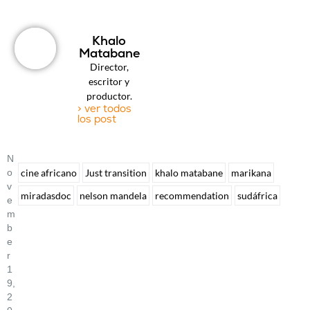
Khalo
Matabane
Director,
escritor y
productor.
> ver todos
los post
N
O
cine africano
Just transition
khalo matabane
marikana
V
miradasdoc
nelson mandela
recommendation
sudáfrica
E
M
B
E
R
1
9,
2