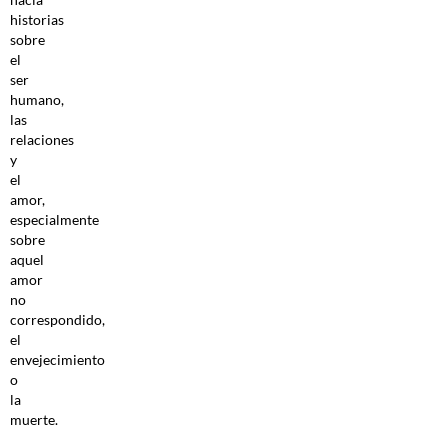
historias
sobre
el
ser
humano,
las
relaciones
y
el
amor,
especialmente
sobre
aquel
amor
no
correspondido,
el
envejecimiento
o
la
muerte.