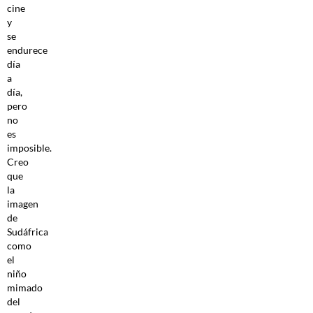
cine
y
se
endurece
día
a
día,
pero
no
es
imposible.
Creo
que
la
imagen
de
Sudáfrica
como
el
niño
mimado
del