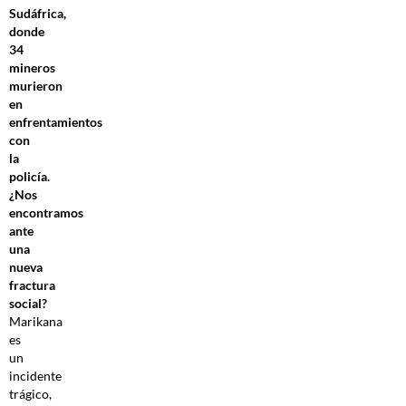
Sudáfrica,
donde
34
mineros
murieron
en
enfrentamientos
con
la
policía.
¿Nos
encontramos
ante
una
nueva
fractura
social?
Marikana
es
un
incidente
trágico,