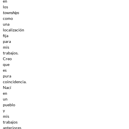
en
los
townships
como
una
localización
fija
para
mis
trabajos.
Creo
que
es
pura
coincidencia.
Nací
en
un
pueblo
y
mis
trabajos
anteriores