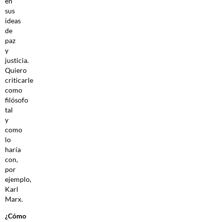
en
sus
ideas
de
paz
y
justicia.
Quiero
criticarle
como
filósofo
tal
y
como
lo
haría
con,
por
ejemplo,
Karl
Marx.
¿Cómo