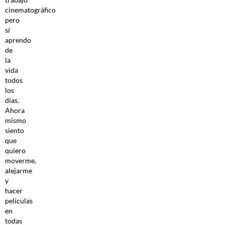
cinematográfico
pero
sí
aprendo
de
la
vida
todos
los
días.
Ahora
mismo
siento
que
quiero
moverme,
alejarme
y
hacer
películas
en
todas