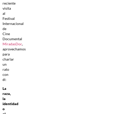
reciente
visita
al
Festival
Internacional
de
Cine
Documental
MiradasDoc
,
aprovechamos
para
charlar
un
rato
con
él:
La
raza,
la
identidad
o
el