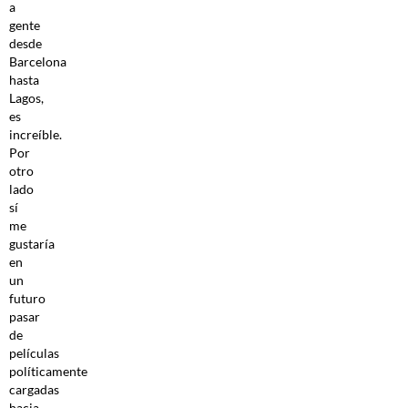
a
gente
desde
Barcelona
hasta
Lagos,
es
increíble.
Por
otro
lado
sí
me
gustaría
en
un
futuro
pasar
de
películas
políticamente
cargadas
hacia