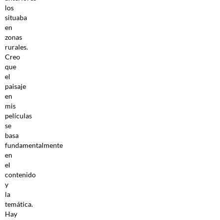
los
situaba
en
zonas
rurales.
Creo
que
el
paisaje
en
mis
películas
se
basa
fundamentalmente
en
el
contenido
y
la
temática.
Hay