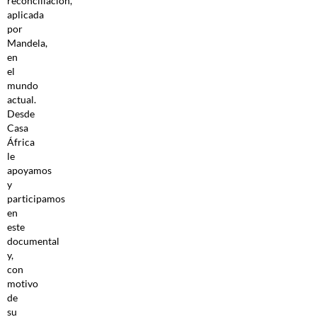
reconciliación,
aplicada
por
Mandela,
en
el
mundo
actual.
Desde
Casa
África
le
apoyamos
y
participamos
en
este
documental
y,
con
motivo
de
su