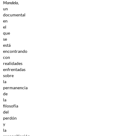
Mandela
,
un
documental
en
el
que
se
está
encontrando
con
realidades
enfrentadas
sobre
la
permanencia
de
la
filosofía
del
perdón
y
la