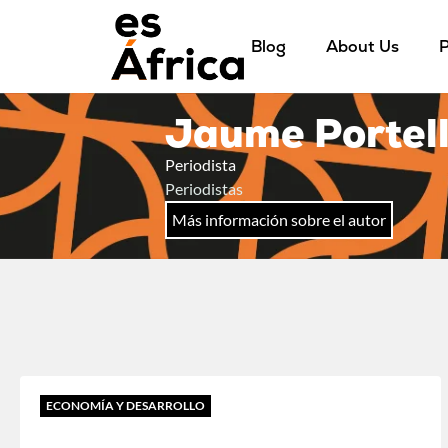
Blog
About Us
P
Jaume Portel
Periodista
Periodistas
Más información sobre el autor
ECONOMÍA Y DESARROLLO