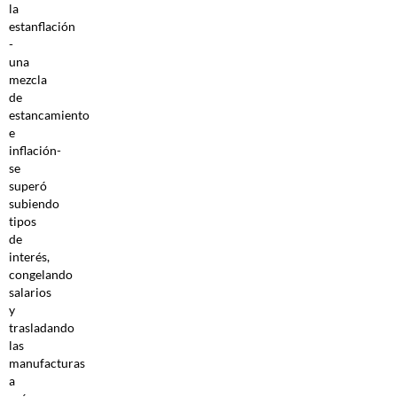
la
estanflación
-
una
mezcla
de
estancamiento
e
inflación-
se
superó
subiendo
tipos
de
interés,
congelando
salarios
y
trasladando
las
manufacturas
a