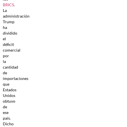
BRICS
.
La
administración
Trump
ha
dividido
el
déficit
comercial
por
la
cantidad
de
importaciones
que
Estados
Unidos
obtuvo
de
ese
país.
Dicho