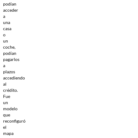
podían
acceder
a
una
casa
o
un
coche,
podían
pagarlos
a
plazos
accediendo
al
crédito.
Fue
un
modelo
que
reconfiguró
el
mapa