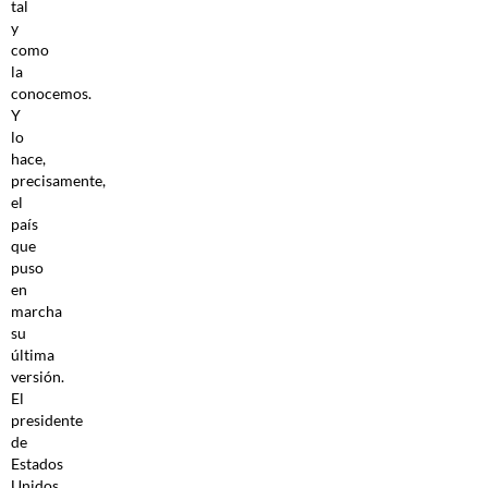
tal
y
como
la
conocemos.
Y
lo
hace,
precisamente,
el
país
que
puso
en
marcha
su
última
versión.
El
presidente
de
Estados
Unidos,