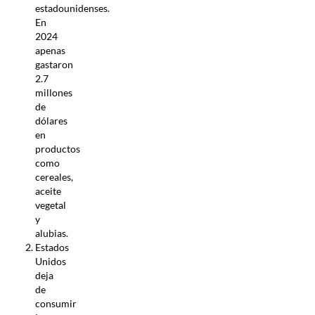
estadounidenses.
En
2024
apenas
gastaron
2.7
millones
de
dólares
en
productos
como
cereales,
aceite
vegetal
y
alubias.
Estados
Unidos
deja
de
consumir