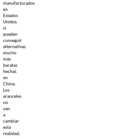
manufacturados
en
Estados
Unidos
si
pueden
conseguir
alternativas
mucho
más
baratas
hechas
en
China.
Los
aranceles
no
van
a
cambiar
esta
realidad,