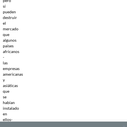
pero
sí
pueden
destruir
el
mercado
que
algunos
países
africanos
-
las
empresas
americanas
y
asiáticas
que
se
habían
instalado
en
ellos-
habían