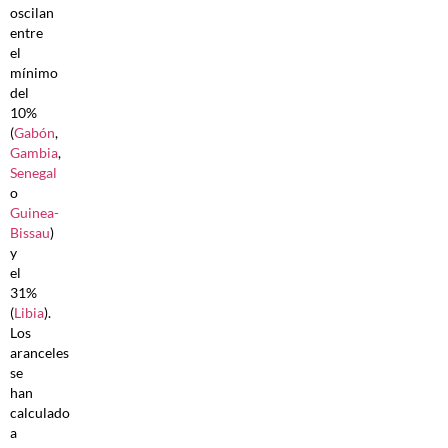
oscilan
entre
el
mínimo
del
10%
(
Gabón
,
Gambia
,
Senegal
o
Guinea-
Bissau
)
y
el
31%
(
Libia
).
Los
aranceles
se
han
calculado
a