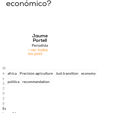
económico?
Jaume
Portell
Periodista
> ver todos
los post
M
A
africa
Precision agriculture
Just transition
economy
Y
politica
recommendation
2,
2
0
2
5
Es