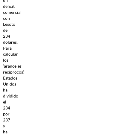
un
déficit
comercial
con
Lesoto
de
234
dólares.
Para
calcular
los
‘aranceles
recíprocos’,
Estados
Unidos
ha
dividido
el
234
por
237
y
ha