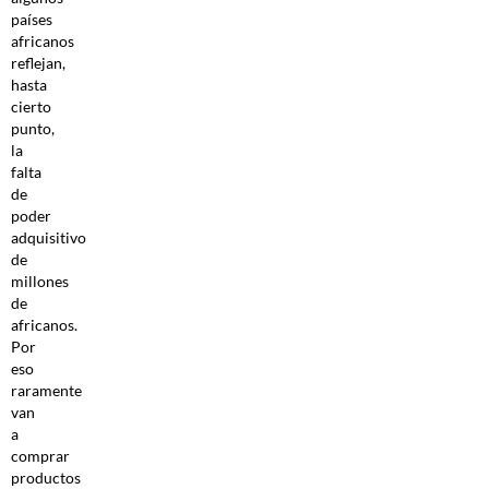
países
africanos
reflejan,
hasta
cierto
punto,
la
falta
de
poder
adquisitivo
de
millones
de
africanos.
Por
eso
raramente
van
a
comprar
productos