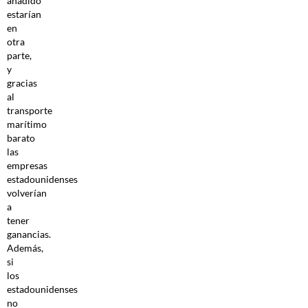
añadido
estarían
en
otra
parte,
y
gracias
al
transporte
marítimo
barato
las
empresas
estadounidenses
volverían
a
tener
ganancias.
Además,
si
los
estadounidenses
no