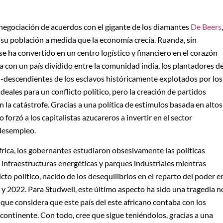
 negociación de acuerdos con el gigante de los diamantes
De Beers
,
a su población a medida que la economía crecía. Ruanda, sin
se ha convertido en un centro logístico y financiero en el corazón
a con un país dividido entre la comunidad india, los plantadores d
a -descendientes de los esclavos históricamente explotados por los
deales para un conflicto político, pero la creación de partidos
on la catástrofe. Gracias a una política de estímulos basada en altos
 forzó a los capitalistas azucareros a invertir en el sector
desempleo.
frica, los gobernantes estudiaron obsesivamente las políticas
n infraestructuras energéticas y parques industriales mientras
icto político, nacido de los desequilibrios en el reparto del poder e
 y 2022. Para Studwell, este último aspecto ha sido una tragedia n
ya que considera que este país del este africano contaba con los
continente. Con todo, cree que sigue teniéndolos, gracias a una