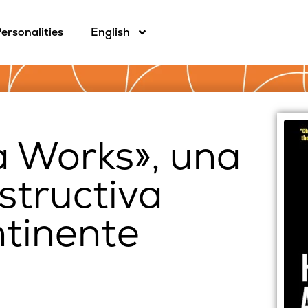
ersonalities
English
a Works», una
structiva
ntinente