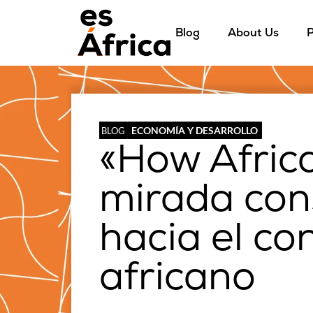
Blog
About Us
P
ECONOMÍA Y DESARROLLO
BLOG
«How Afric
mirada con
hacia el co
africano