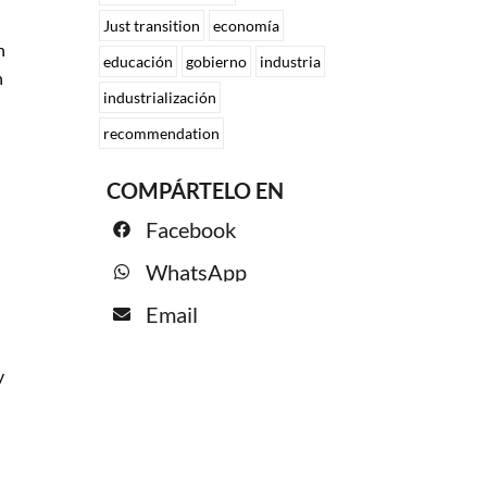
Just transition
economía
n
educación
gobierno
industria
n
industrialización
recommendation
COMPÁRTELO EN
Facebook
WhatsApp
Email
y