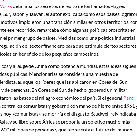
Works
detallaba los secretos del éxito de los llamados «tigres
del Sur, Japón y Taiwán, el autor explicaba cómo esos países lograro
motivos impidieron una transición similar en otros territorios, co
rante ese recorrido, remarcaba cómo algunas políticas proscritas en
 el primer grupo de países. Medidas como una política industrial
a regulación del sector financiero para que estimule ciertos sectores
grícolas en beneficio de los pequeños campesinos.
ticos y al auge de China como potencia mundial, estas ideas siguen
icas públicas. Mencionarlas se considera una muestra de
dista, aunque los líderes que las aplicaron en Corea del Sur,
 y de derechas. En Corea del Sur, de hecho, gobernó un militar
ron las bases del milagro económico del país. Si el general
Park
 contra los comunistas y gobernó con mano de hierro entre 1961 
 hoy «comunistas», se moriría del disgusto. Studwell reivindicaba
Asia, y su libro sobre África se proponía un objetivo mucho más
1600 millones de personas y que representa el futuro del mundo.