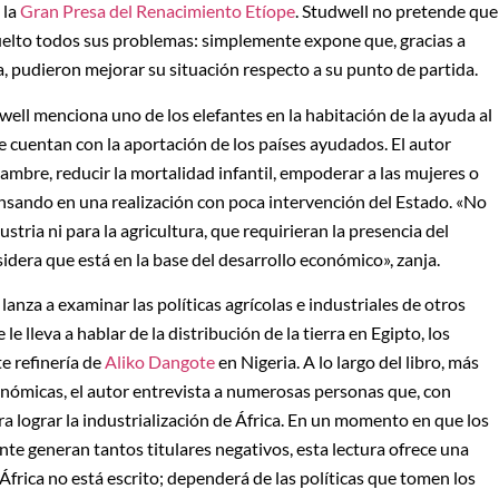
 la
Gran Presa del Renacimiento Etíope
. Studwell no pretende que
suelto todos sus problemas: simplemente expone que, gracias a
a, pudieron mejorar su situación respecto a su punto de partida.
well menciona uno de los elefantes en la habitación de la ayuda al
e cuentan con la aportación de los países ayudados. El autor
mbre, reducir la mortalidad infantil, empoderar a las mujeres o
nsando en una realización con poca intervención del Estado. «No
tria ni para la agricultura, que requirieran la presencia del
dera que está en la base del desarrollo económico», zanja.
 lanza a examinar las políticas agrícolas e industriales de otros
le lleva a hablar de la distribución de la tierra en Egipto, los
te refinería de
Aliko Dangote
en Nigeria. A lo largo del libro, más
conómicas, el autor entrevista a numerosas personas que, con
a lograr la industrialización de África. En un momento en que los
ente generan tantos titulares negativos, esta lectura ofrece una
África no está escrito; dependerá de las políticas que tomen los