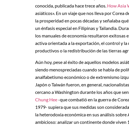
conocida, publicada hace trece años.
How Asia 
asiáticos». En un viaje que nos lleva por Corea 
la prosperidad en pocas décadas y señalaba qué 
un énfasis especial en Filipinas y Tailandia. Du
los manuales de economía resultaron exitosas en
activa orientada a la exportación, el control y l
productivos o la redistribución de las tierras a
Aún hoy, pese al éxito de aquellos modelos asiá
siendo menospreciadas cuando se habla de polít
analfabetismo económico o de extremismo izquier
Japón o Taiwán fueron, en general, nacionalistas
cercano a Washington durante los años que senta
Chung Hee
-que combatió en la guerra de Corea
1979- supiera que sus medidas son consideradas
la heterodoxia económica en sus análisis sobre 
ambicioso: analizar un continente donde viven 