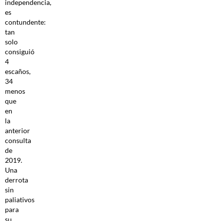
independencia,
es
contundente:
tan
solo
consiguió
4
escaños,
34
menos
que
en
la
anterior
consulta
de
2019.
Una
derrota
sin
paliativos
para
su