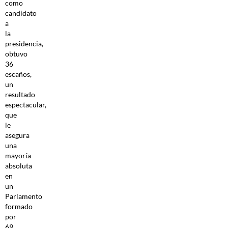
como
candidato
a
la
presidencia,
obtuvo
36
escaños,
un
resultado
espectacular,
que
le
asegura
una
mayoría
absoluta
en
un
Parlamento
formado
por
69