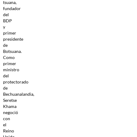
tsuana,
fundador
del
BDP
y
primer
presidente
de
Botsuana.
Como
primer
ministro
del
protectorado
de
Bechuanalandia,
Seretse
Khama
negoció
con
el
Reino
Unido