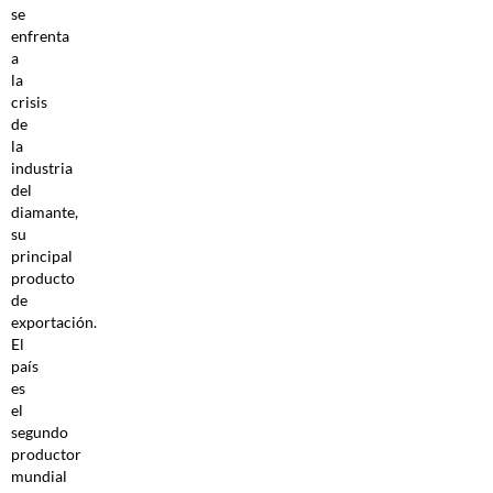
se
enfrenta
a
la
crisis
de
la
industria
del
diamante,
su
principal
producto
de
exportación.
El
país
es
el
segundo
productor
mundial