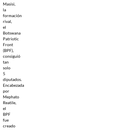
Masisi,
la
formación
rival,
el
Botswana
Patriotic
Front
(BPF),
consiguió
tan
solo
5
diputados.
Encabezada
por
Mephato
Reatile,
el
BPF
fue
creado