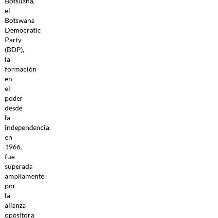
Botsuana,
el
Botswana
Democratic
Party
(BDP),
la
formación
en
el
poder
desde
la
independencia,
en
1966,
fue
superada
ampliamente
por
la
alianza
opositora