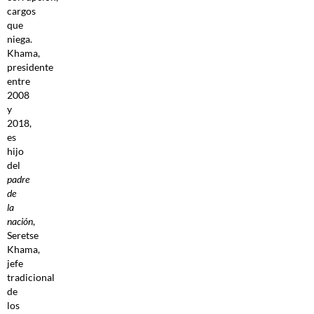
cargos
que
niega.
Khama,
presidente
entre
2008
y
2018,
es
hijo
del
padre
de
la
nación
,
Seretse
Khama,
jefe
tradicional
de
los