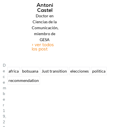
Antoni
Castel
Doctor en
Ciencias de la
Comunicación,
miembro de
GESA
> ver todos
los post
D
E
africa
botsuana
Just transition
elecciones
politica
C
recommendation
E
M
B
E
R
1
9,
2