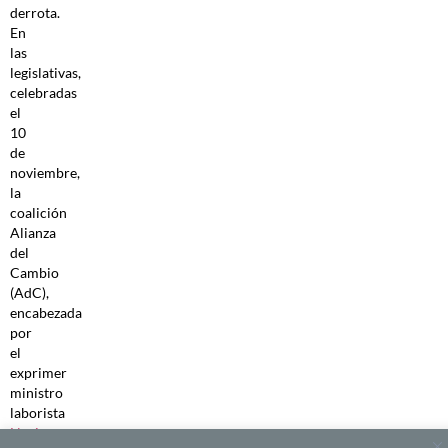
derrota.
En
las
legislativas,
celebradas
el
10
de
noviembre,
la
coalición
Alianza
del
Cambio
(AdC),
encabezada
por
el
exprimer
ministro
laborista
Navin