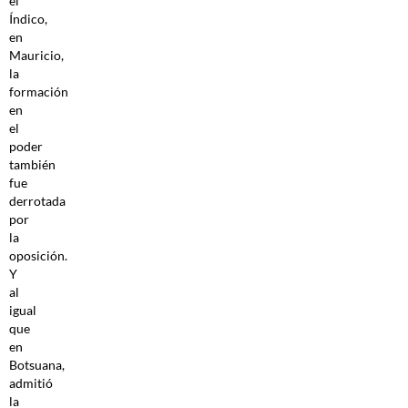
el
Índico,
en
Mauricio,
la
formación
en
el
poder
también
fue
derrotada
por
la
oposición.
Y
al
igual
que
en
Botsuana,
admitió
la