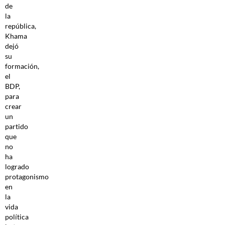
de
la
república,
Khama
dejó
su
formación,
el
BDP,
para
crear
un
partido
que
no
ha
logrado
protagonismo
en
la
vida
política