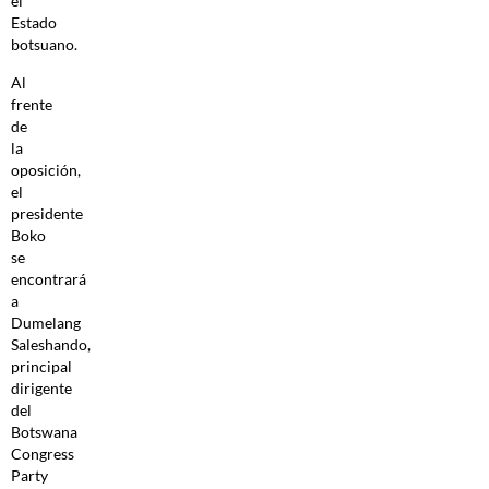
el
Estado
botsuano.
Al
frente
de
la
oposición,
el
presidente
Boko
se
encontrará
a
Dumelang
Saleshando,
principal
dirigente
del
Botswana
Congress
Party