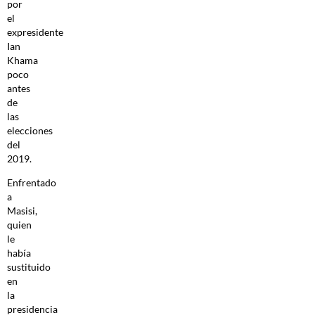
por
el
expresidente
Ian
Khama
poco
antes
de
las
elecciones
del
2019.
Enfrentado
a
Masisi,
quien
le
había
sustituido
en
la
presidencia