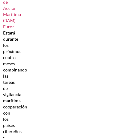
de
Acción
Marítima
(BAM)
Furor
.
Estará
durante
los
próximos
cuatro
meses
combinando
las
tareas
de
vigilancia
marítima,
cooperación
con
los
países
ribereños
y