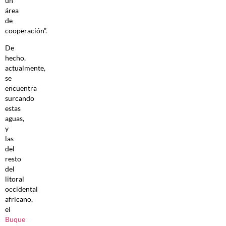
un
área
de
cooperación”.
De
hecho,
actualmente,
se
encuentra
surcando
estas
aguas,
y
las
del
resto
del
litoral
occidental
africano,
el
Buque