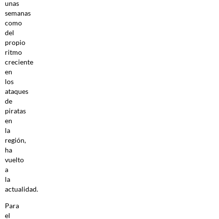
unas
semanas
como
del
propio
ritmo
creciente
en
los
ataques
de
piratas
en
la
región,
ha
vuelto
a
la
actualidad.
Para
el