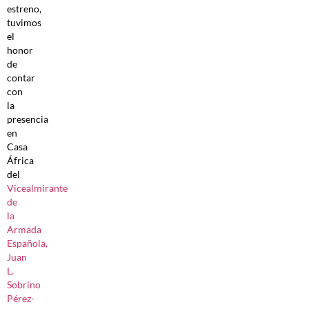
estreno,
tuvimos
el
honor
de
contar
con
la
presencia
en
Casa
África
del
Vicealmirante
de
la
Armada
Española,
Juan
L.
Sobrino
Pérez-