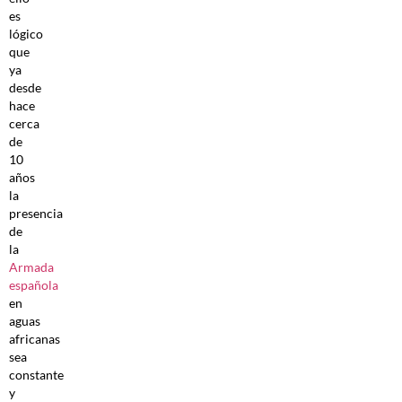
es
lógico
que
ya
desde
hace
cerca
de
10
años
la
presencia
de
la
Armada
española
en
aguas
africanas
sea
constante
y