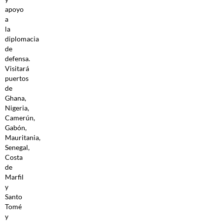
apoyo
a
la
diplomacia
de
defensa.
Visitará
puertos
de
Ghana,
Nigeria,
Camerún,
Gabón,
Mauritania,
Senegal,
Costa
de
Marfil
y
Santo
Tomé
y