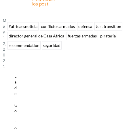
los post
M
A
#áfricaesnoticia
conflictos armados
defensa
Just transition
Y
director general de Casa África
fuerzas armadas
piratería
1
2,
recommendation
seguridad
2
0
2
1
L
a
d
e
l
G
o
l
f
o