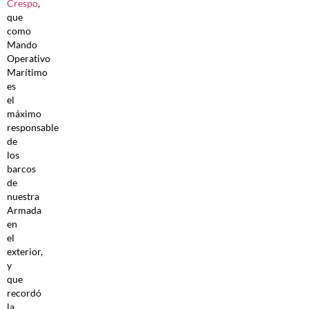
Crespo
,
que
como
Mando
Operativo
Marítimo
es
el
máximo
responsable
de
los
barcos
de
nuestra
Armada
en
el
exterior,
y
que
recordó
la