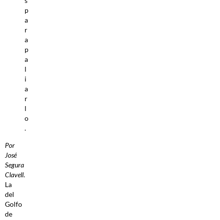
s
p
a
r
a
p
a
l
i
a
r
l
o
.
Por
José
Segura
Clavell
.
La
del
Golfo
de