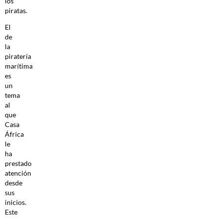
los
piratas.
El
de
la
piratería
marítima
es
un
tema
al
que
Casa
África
le
ha
prestado
atención
desde
sus
inicios.
Este