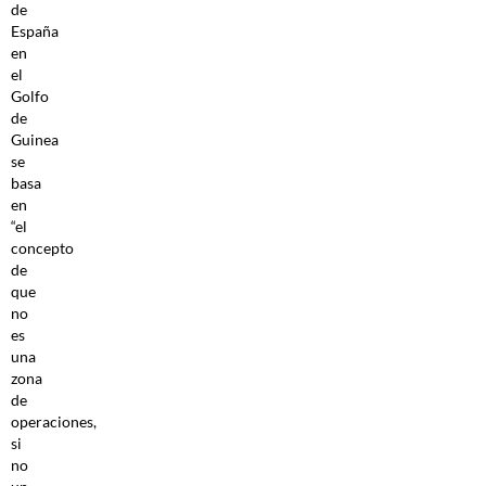
de
España
en
el
Golfo
de
Guinea
se
basa
en
“el
concepto
de
que
no
es
una
zona
de
operaciones,
si
no