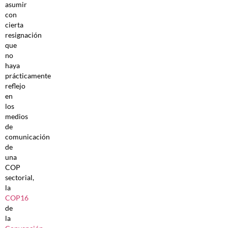
asumir
con
cierta
resignación
que
no
haya
prácticamente
reflejo
en
los
medios
de
comunicación
de
una
COP
sectorial,
la
COP16
de
la