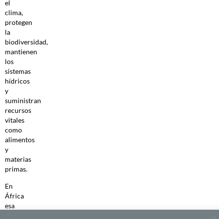
el
clima,
protegen
la
biodiversidad,
mantienen
los
sistemas
hídricos
y
suministran
recursos
vitales
como
alimentos
y
materias
primas.
En
África
esa
degradación