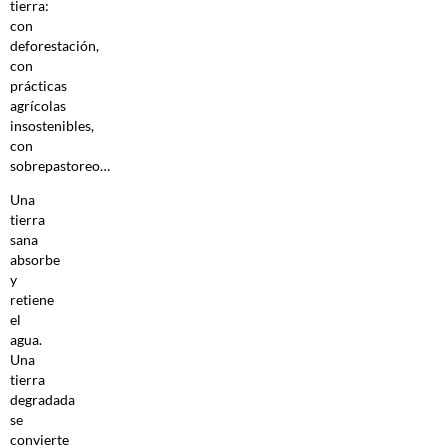
tierra:
con
deforestación,
con
prácticas
agrícolas
insostenibles,
con
sobrepastoreo…
Una
tierra
sana
absorbe
y
retiene
el
agua.
Una
tierra
degradada
se
convierte