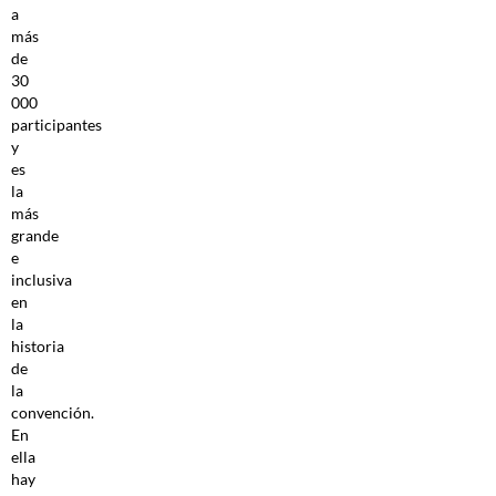
a
más
de
30
000
participantes
y
es
la
más
grande
e
inclusiva
en
la
historia
de
la
convención.
En
ella
hay