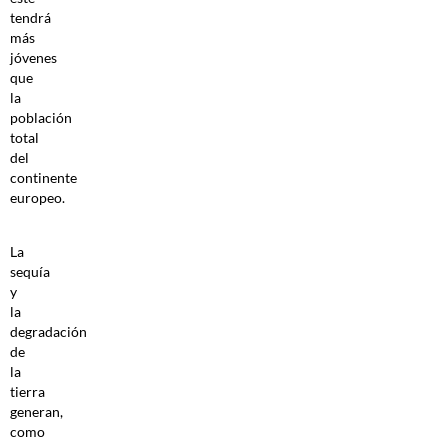
tendrá
más
jóvenes
que
la
población
total
del
continente
europeo.
La
sequía
y
la
degradación
de
la
tierra
generan,
como