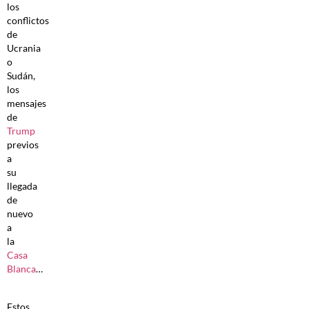
los
conflictos
de
Ucrania
o
Sudán,
los
mensajes
de
Trump
previos
a
su
llegada
de
nuevo
a
la
Casa
Blanca
…
Estos