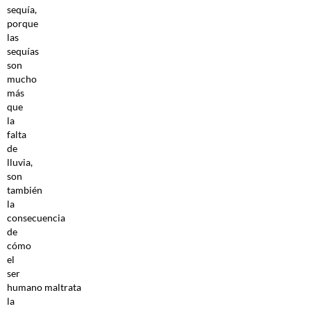
sequía,
porque
las
sequías
son
mucho
más
que
la
falta
de
lluvia,
son
también
la
consecuencia
de
cómo
el
ser
humano maltrata
la