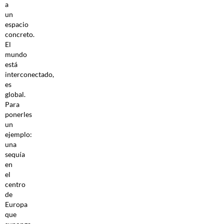
a
un
espacio
concreto.
El
mundo
está
interconectado,
es
global.
Para
ponerles
un
ejemplo:
una
sequía
en
el
centro
de
Europa
que