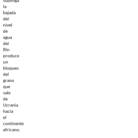
suponga
la
bajada
del
nivel
de
agua
del
Rin
produce
un
bloqueo
del
grano
que
sale
de
Ucrania
hacia
el
continente
africano.