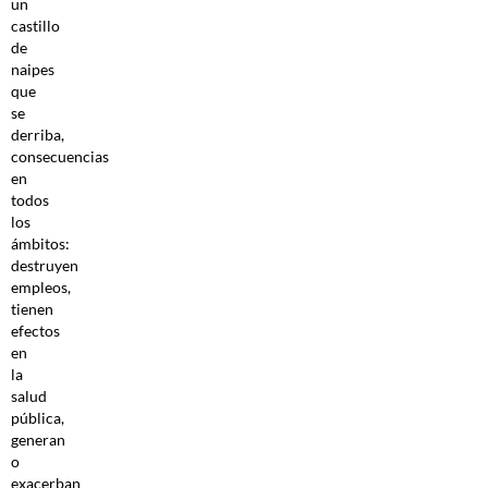
un
castillo
de
naipes
que
se
derriba,
consecuencias
en
todos
los
ámbitos:
destruyen
empleos,
tienen
efectos
en
la
salud
pública,
generan
o
exacerban