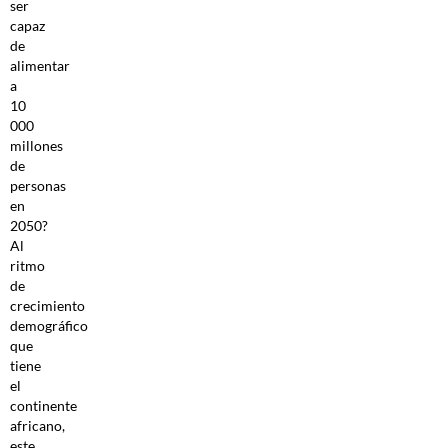
ser
capaz
de
alimentar
a
10
000
millones
de
personas
en
2050?
Al
ritmo
de
crecimiento
demográfico
que
tiene
el
continente
africano,
este