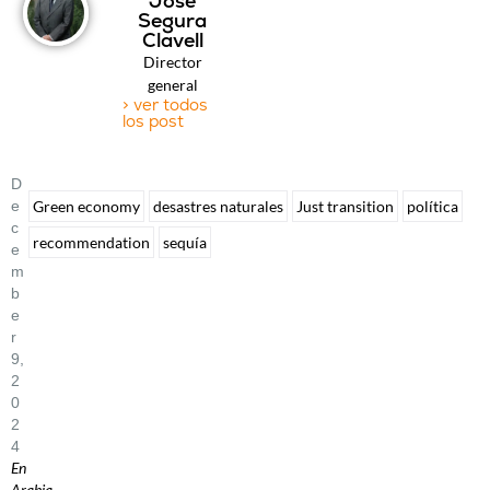
José
Segura
Clavell
Director
general
> ver todos
los post
D
E
Green economy
desastres naturales
Just transition
política
C
recommendation
sequía
E
M
B
E
R
9,
2
0
2
4
En
Arabia