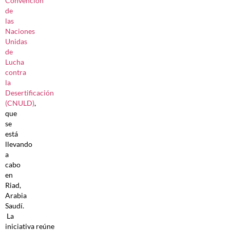
Convención
de
las
Naciones
Unidas
de
Lucha
contra
la
Desertificación
(CNULD)
,
que
se
está
llevando
a
cabo
en
Riad,
Arabia
Saudí.
La
iniciativa reúne