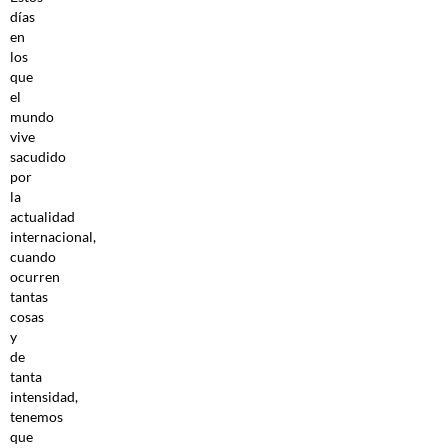
días
en
los
que
el
mundo
vive
sacudido
por
la
actualidad
internacional,
cuando
ocurren
tantas
cosas
y
de
tanta
intensidad,
tenemos
que