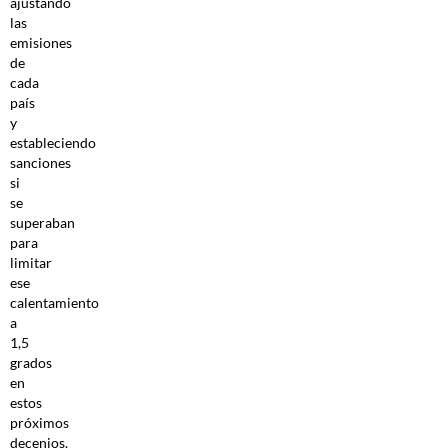
ajustando
las
emisiones
de
cada
país
y
estableciendo
sanciones
si
se
superaban
para
limitar
ese
calentamiento
a
1,5
grados
en
estos
próximos
decenios.