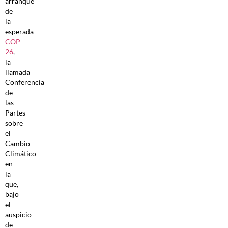
arranque
de
la
esperada
COP-
26
,
la
llamada
Conferencia
de
las
Partes
sobre
el
Cambio
Climático
en
la
que,
bajo
el
auspicio
de