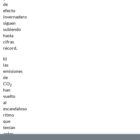
de
efecto
invernadero
siguen
subiendo
hasta
cifras
récord,
b)
las
emisiones
de
CO
2
han
vuelto
al
escandaloso
ritmo
que
tenían
antes
de