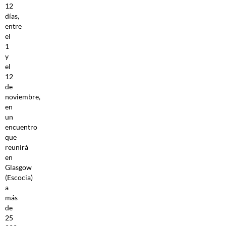
12
días,
entre
el
1
y
el
12
de
noviembre,
en
un
encuentro
que
reunirá
en
Glasgow
(Escocia)
a
más
de
25