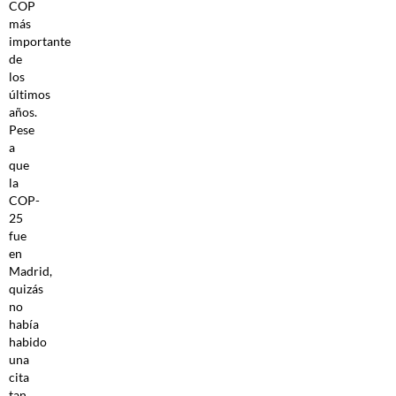
COP
más
importante
de
los
últimos
años.
Pese
a
que
la
COP-
25
fue
en
Madrid,
quizás
no
había
habido
una
cita
tan