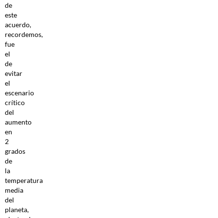
de
este
acuerdo,
recordemos,
fue
el
de
evitar
el
escenario
crítico
del
aumento
en
2
grados
de
la
temperatura
media
del
planeta,