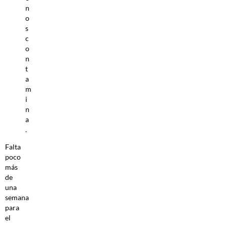
n
o
s
c
o
n
t
a
m
i
n
a
.
Falta
poco
más
de
una
semana
para
el