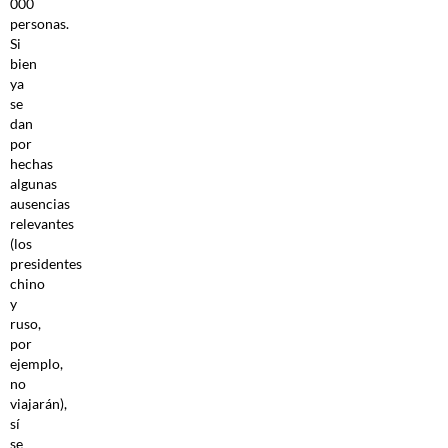
000
personas.
Si
bien
ya
se
dan
por
hechas
algunas
ausencias
relevantes
(los
presidentes
chino
y
ruso,
por
ejemplo,
no
viajarán),
sí
se