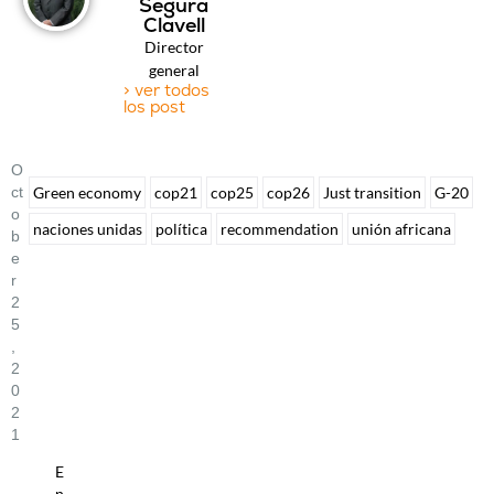
Segura
Clavell
Director
general
> ver todos
los post
O
Ct
Green economy
cop21
cop25
cop26
Just transition
G-20
O
naciones unidas
política
recommendation
unión africana
B
E
R
2
5
,
2
0
2
1
E
n