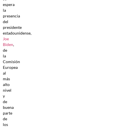
espera
la
presencia
del
presidente
estadounidense,
Joe
Biden
,
de
la
Comisión
Europea
al
más
alto
nivel
y
de
buena
parte
de
los