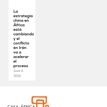
La
estrategia
china en
África
está
cambiando
y el
conflicto
en Irán
va a
acelerar
el
proceso
June 4,
2026