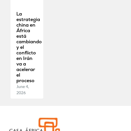
La
estrategia
china en
África
está
cambiando
y el
conflicto
en Irán
va a
acelerar
el
proceso
June 4,
2026