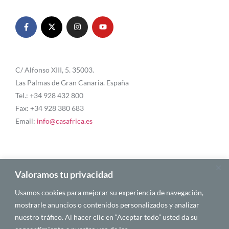
C/ Alfonso XIII, 5. 35003.
Las Palmas de Gran Canaria. España
Tel.: +34 928 432 800
Fax: +34 928 380 683
Email:
info@casafrica.es
Blog
Valoramos tu privacidad
Usamos cookies para mejorar su experiencia de navegación,
About Us
mostrarle anuncios o contenidos personalizados y analizar
nuestro tráfico. Al hacer clic en “Aceptar todo” usted da su
Personalities