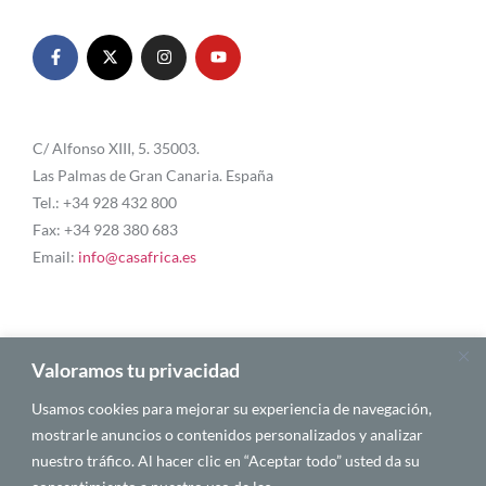
C/ Alfonso XIII, 5. 35003.
Las Palmas de Gran Canaria. España
Tel.: +34 928 432 800
Fax: +34 928 380 683
Email:
info@casafrica.es
Blog
Valoramos tu privacidad
Usamos cookies para mejorar su experiencia de navegación,
About Us
mostrarle anuncios o contenidos personalizados y analizar
nuestro tráfico. Al hacer clic en “Aceptar todo” usted da su
Personalities