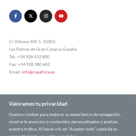
C/ Alfonso XIII, 5. 35003.
Las Palmas de Gran Canaria. España
Tel.: +34 928 432 800
Fax: +34 928 380 683
Email:
info@casafrica.es
Blog
Valoramos tu privacidad
Usamos cookies para mejorar su experiencia de navegación,
About Us
mostrarle anuncios o contenidos personalizados y analizar
nuestro tráfico. Al hacer clic en “Aceptar todo” usted da su
Personalities