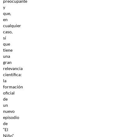
preocupante
y
que,
en
cualquier
caso,
sí
que
tiene
una
gran
relevancia
científica:
la
formación
oficial
de
un
nuevo
episodio
de
“El
Niño”