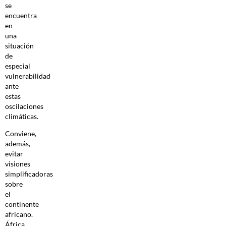
se
encuentra
en
una
situación
de
especial
vulnerabilidad
ante
estas
oscilaciones
climáticas.
Conviene,
además,
evitar
visiones
simplificadoras
sobre
el
continente
africano.
África