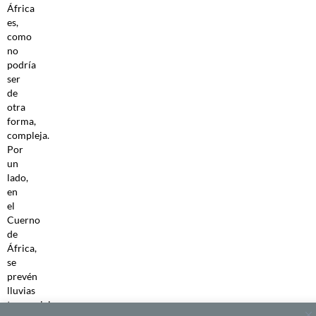
África
es,
como
no
podría
ser
de
otra
forma,
compleja.
Por
un
lado,
en
el
Cuerno
de
África,
se
prevén
lluvias
torrenciales