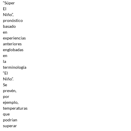
“Súper
El
Niño”,
pronóstico
basado
en
experiencias
anteriores
englobadas
en
la
terminología
“El
Niño”.
Se
prevén,
por
ejemplo,
temperaturas
que
podrían
superar