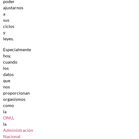
poder
ajustarnos
a
sus
ciclos
y
leyes.
Especialmente
hoy,
cuando
los
datos
que
nos
proporcionan
organismos
como
la
ONU
,
la
Administración
Nacional