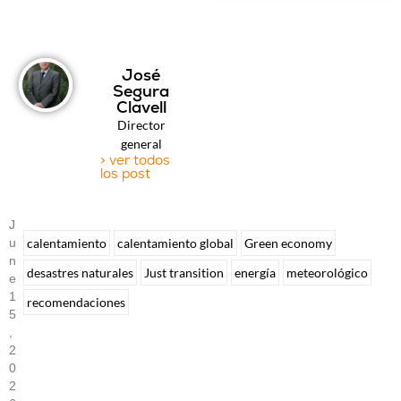
José
Segura
Clavell
Director
general
> ver todos
los post
J
U
calentamiento
calentamiento global
Green economy
N
desastres naturales
Just transition
energía
meteorológico
E
1
recomendaciones
5
,
2
0
2