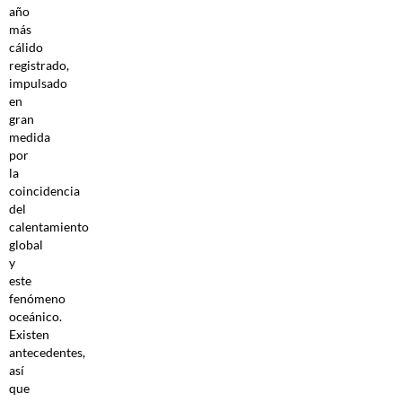
año
más
cálido
registrado,
impulsado
en
gran
medida
por
la
coincidencia
del
calentamiento
global
y
este
fenómeno
oceánico.
Existen
antecedentes,
así
que