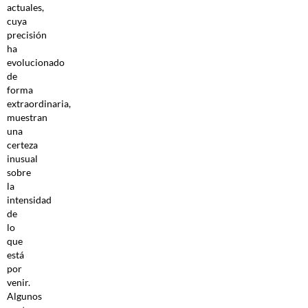
actuales,
cuya
precisión
ha
evolucionado
de
forma
extraordinaria,
muestran
una
certeza
inusual
sobre
la
intensidad
de
lo
que
está
por
venir.
Algunos