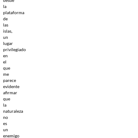
desde
la
plataforma
de
las
islas,
un
lugar
privilegiado
en
el
que
me
parece
evidente
afirmar
que
la
naturaleza
no
es
un
enemigo