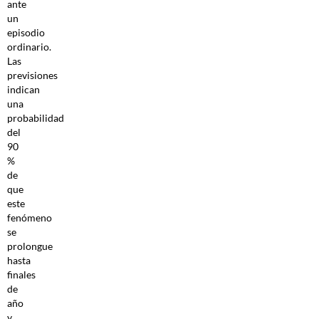
ante
un
episodio
ordinario.
Las
previsiones
indican
una
probabilidad
del
90
%
de
que
este
fenómeno
se
prolongue
hasta
finales
de
año
y,