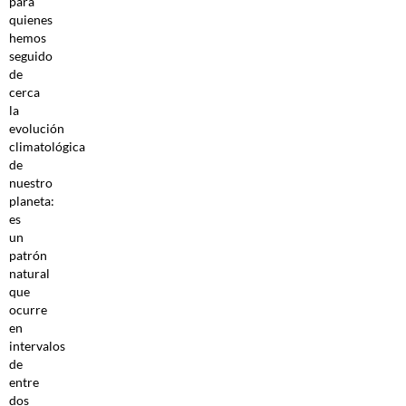
para
quienes
hemos
seguido
de
cerca
la
evolución
climatológica
de
nuestro
planeta:
es
un
patrón
natural
que
ocurre
en
intervalos
de
entre
dos