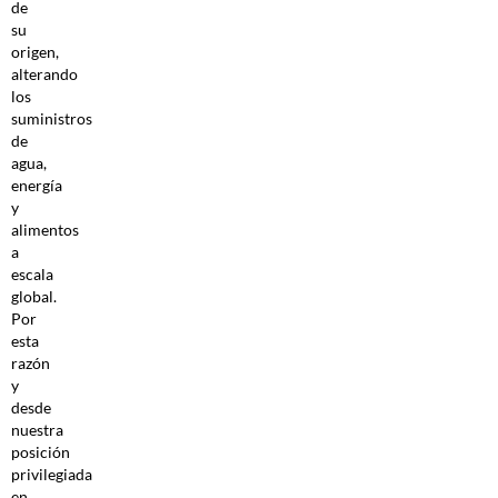
de
su
origen,
alterando
los
suministros
de
agua,
energía
y
alimentos
a
escala
global.
Por
esta
razón
y
desde
nuestra
posición
privilegiada
en