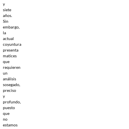
y
siete
años.
Sin
embargo,
la
actual
coyuntura
presenta
matices
que
requieren
un
análisis
sosegado,
preciso
y
profundo,
puesto
que
no
estamos