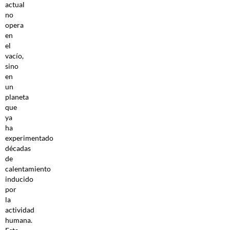
actual
no
opera
en
el
vacío,
sino
en
un
planeta
que
ya
ha
experimentado
décadas
de
calentamiento
inducido
por
la
actividad
humana.