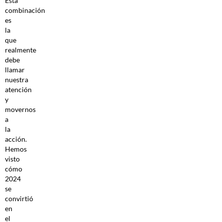
Esta
combinación
es
la
que
realmente
debe
llamar
nuestra
atención
y
movernos
a
la
acción.
Hemos
visto
cómo
2024
se
convirtió
en
el