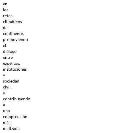
en
los
retos
climáticos
del
continente,
promoviendo
el
diálogo
entre
expertos,
instituciones
y
sociedad
civil,
y
contribuyendo
a
una
comprensión
más
matizada