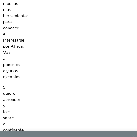
muchas
más
herramientas
para
conocer
e
interesarse
por África.
Voy
a
ponerles
algunos
ejemplos.
Si
quieren
aprender
y
leer
sobre
el
continente,
o