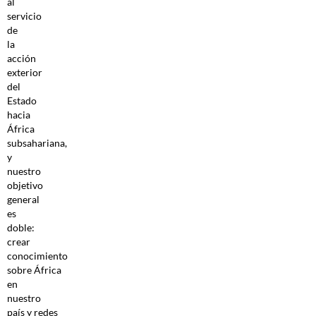
al
servicio
de
la
acción
exterior
del
Estado
hacia
África
subsahariana,
y
nuestro
objetivo
general
es
doble:
crear
conocimiento
sobre África
en
nuestro
país y redes