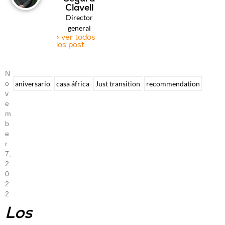
Clavell
Director
general
> ver todos
los post
N
O
aniversario
casa áfrica
Just transition
recommendation
V
E
M
B
E
R
7,
2
0
2
2
Los