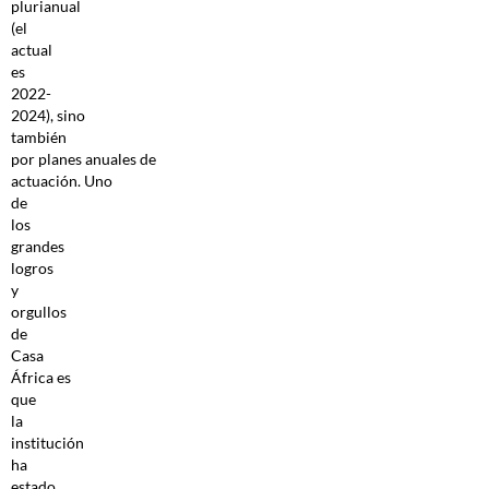
plurianual
(el
actual
es
2022-
2024), sino
también
por planes anuales de
actuación. Uno
de
los
grandes
logros
y
orgullos
de
Casa
África es
que
la
institución
ha
estado