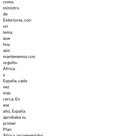
como
ministro
de
Exteriores, con
un
lema
que
hoy
aún
mantenemos con
orgullo:
África
y
España, cada
vez
más
cerca. En
ese
año, España
aprobaba su
primer
Plan
África, incrementaba