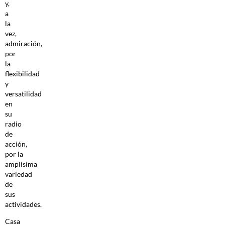
y,
a
la
vez,
admiración,
por
la
flexibilidad
y
versatilidad
en
su
radio
de
acción,
por la
amplísima
variedad
de
sus
actividades.
Casa