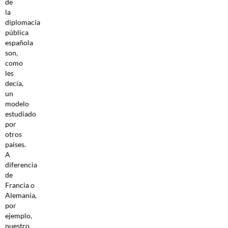
de
la
diplomacia
pública
española
son,
como
les
decía,
un
modelo
estudiado
por
otros
países.
A
diferencia
de
Francia o
Alemania,
por
ejemplo,
nuestro