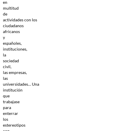
en
multitud
de
actividades con los
ciudadanos
africanos
y
españoles,
instituciones,
la
sociedad
civil,
las empresas,
las
universidades… Una
institución
que
trabajase
para
enterrar
los
estereotipos
con