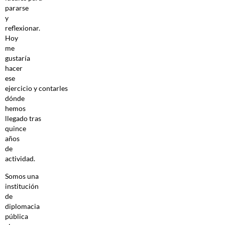
pararse
y
reflexionar.
Hoy
me
gustaría
hacer
ese
ejercicio y contarles
dónde
hemos
llegado tras
quince
años
de
actividad.
Somos una
institución
de
diplomacia
pública