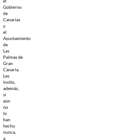
el
Gobierno
de
Canarias
y
el
Ayuntamiento
de
Las
Palmas de
Gran
Canaria.
Les
invito,
además,
si
aún
no
lo
han
hecho
nunca,
a