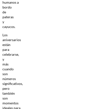
humanos a
bordo
de
pateras
y
cayucos.
Los
aniversarios
están
para
celebrarse,
y
más
cuando
son
números
significativos,
pero
también
son
momentos
ideales para