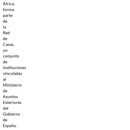
África
forma
parte
de
la
Red
de
Casas,
un
conjunto
de
instituciones
vinculadas
al
Ministerio
de
Asuntos
Exteriores
del
Gobierno
de
España.