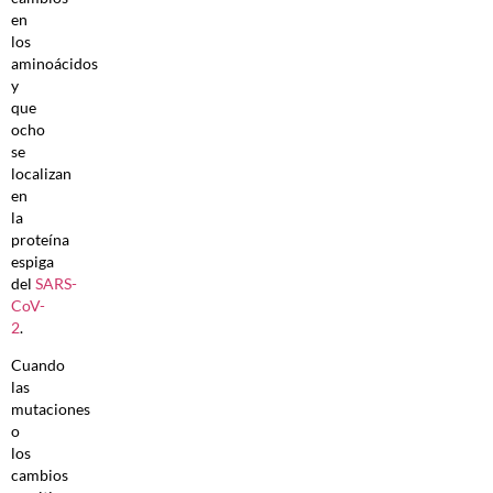
en
los
aminoácidos
y
que
ocho
se
localizan
en
la
proteína
espiga
del
SARS-
CoV-
2
.
Cuando
las
mutaciones
o
los
cambios