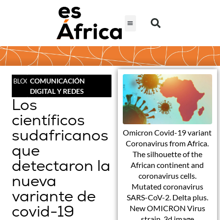
COMUNICACIÓN
BLOG
DIGITAL Y REDES
Los
científicos
sudafricanos
Omicron Covid-19 variant
Coronavirus from Africa.
que
The silhouette of the
detectaron la
African continent and
coronavirus cells.
nueva
Mutated coronavirus
variante de
SARS-CoV-2. Delta plus.
covid-19
New OMICRON Virus
strain. 3d image