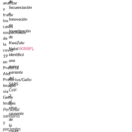
de
Secuenciación
e
Innovación
en
Investigación
de
KwaZulu-
Natal
(KRISP)
,
identificó
una
nueva
variante
del
SARS-
CoV-
2,
el
virus
Personal
causante
sanitario
de
y
la
pacientes
covid-