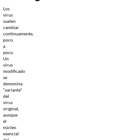
Los
virus
suelen
cambiar
continuamente,
poco
a
poco.
Un
virus
modificado
se
denomina
“variante”
del
virus
original,
aunque
el
núcleo
esencial
del