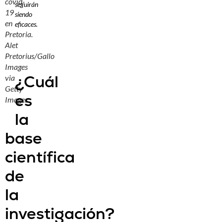
covid-
seguirán
19
siendo
en
eficaces.
Pretoria.
Alet
Pretorius/Gallo
Images
¿Cuál
via
Getty
es
Images
la
base
científica
de
la
investigación?