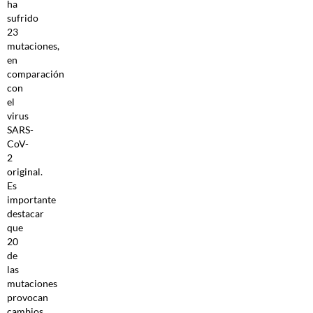
ha
sufrido
23
mutaciones,
en
comparación
con
el
virus
SARS-
CoV-
2
original.
Es
importante
destacar
que
20
de
las
mutaciones
provocan
cambios