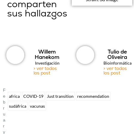
comparten
sus hallazgos
Willem
Tulio de
Hanekom
Oliveira
Investigación
Bioinformática
> ver todos
> ver todos
los post
los post
F
E
africa
COVID-19
Just transition
recommendation
B
sudáfrica
vacunas
R
U
A
R
Y