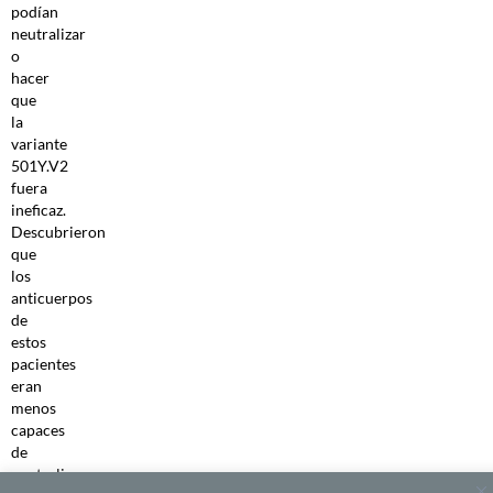
podían
neutralizar
o
hacer
que
la
variante
501Y.V2
fuera
ineficaz.
Descubrieron
que
los
anticuerpos
de
estos
pacientes
eran
menos
capaces
de
neutralizar