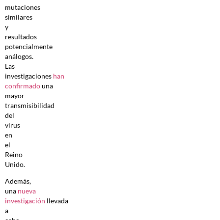
mutaciones
similares
y
resultados
potencialmente
análogos.
Las
investigaciones
han
confirmado
una
mayor
transmisibilidad
del
virus
en
el
Reino
Unido.
Además,
una
nueva
investigación
llevada
a