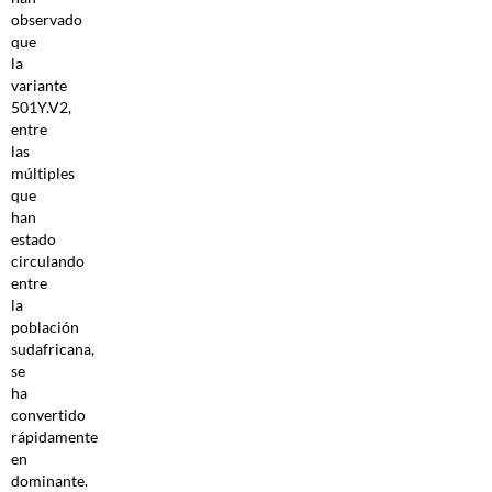
observado
que
la
variante
501Y.V2,
entre
las
múltiples
que
han
estado
circulando
entre
la
población
sudafricana,
se
ha
convertido
rápidamente
en
dominante.