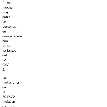
forma
mucho
mayor
entre
las
personas,
en
comparación
con
otras
variantes
del
SARS-
CoV-
2.
Las
mutaciones
de
la
501Y.V2
incluyen
cambios