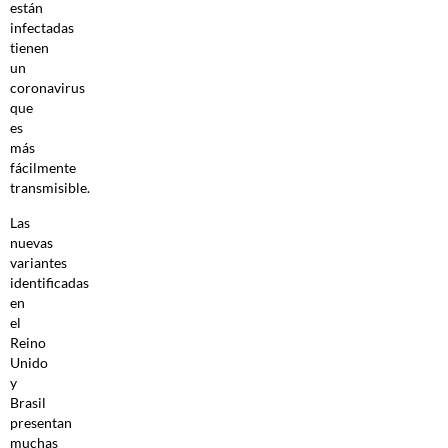
están
infectadas
tienen
un
coronavirus
que
es
más
fácilmente
transmisible.
Las
nuevas
variantes
identificadas
en
el
Reino
Unido
y
Brasil
presentan
muchas