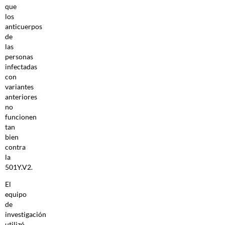
que
los
anticuerpos
de
las
personas
infectadas
con
variantes
anteriores
no
funcionen
tan
bien
contra
la
501Y.V2.
El
equipo
de
investigación
utilizó