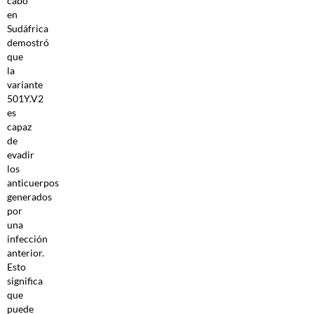
cabo
en
Sudáfrica
demostró
que
la
variante
501Y.V2
es
capaz
de
evadir
los
anticuerpos
generados
por
una
infección
anterior.
Esto
significa
que
puede