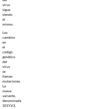
virus
sigue
siendo
el
mismo.
Los
cambios
en
el
código
genético
del
virus
se
llaman
mutaciones.
La
nueva
variante,
denominada
501Y.V2,