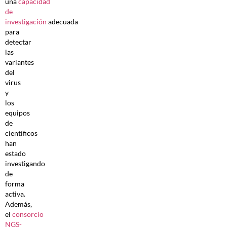
una
capacidad
de
investigación
adecuada
para
detectar
las
variantes
del
virus
y
los
equipos
de
científicos
han
estado
investigando
de
forma
activa.
Además,
el
consorcio
NGS-