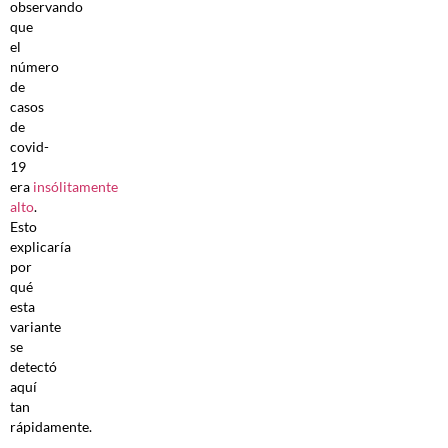
observando
que
el
número
de
casos
de
covid-
19
era
insólitamente
alto
.
Esto
explicaría
por
qué
esta
variante
se
detectó
aquí
tan
rápidamente.