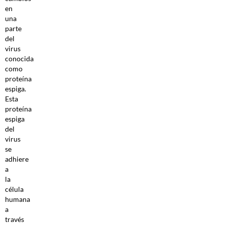
en
una
parte
del
virus
conocida
como
proteína
espiga.
Esta
proteína
espiga
del
virus
se
adhiere
a
la
célula
humana
a
través