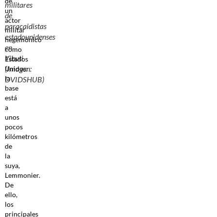
de
militares
un
de
actor
paracaidistas
militar
estadounidenses
hegemónico
en
como
Yibuti
Estados
(Imagen:
Unidos:
la
DVIDSHUB)
base
está
a
unos
pocos
kilómetros
de
la
suya,
Lemmonier.
De
ello,
los
principales