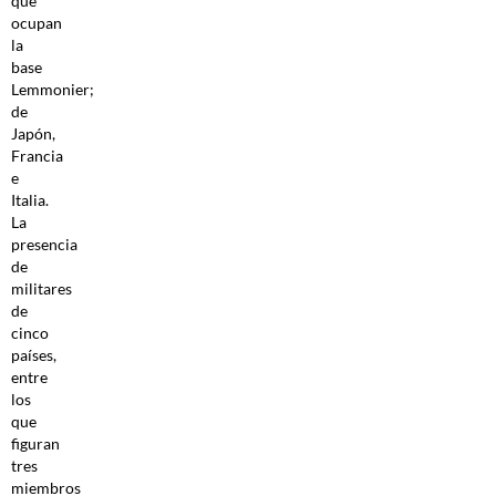
que
ocupan
la
base
Lemmonier;
de
Japón,
Francia
e
Italia.
La
presencia
de
militares
de
cinco
países,
entre
los
que
figuran
tres
miembros