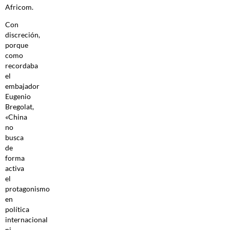
Africom.
Con
discreción,
porque
como
recordaba
el
embajador
Eugenio
Bregolat,
«China
no
busca
de
forma
activa
el
protagonismo
en
política
internacional
ni