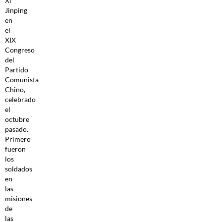
Xi
Jinping
en
el
XIX
Congreso
del
Partido
Comunista
Chino,
celebrado
el
octubre
pasado.
Primero
fueron
los
soldados
en
las
misiones
de
las