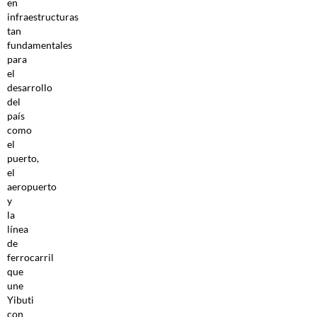
en
infraestructuras
tan
fundamentales
para
el
desarrollo
del
país
como
el
puerto,
el
aeropuerto
y
la
línea
de
ferrocarril
que
une
Yibuti
con