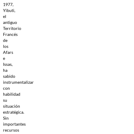
1977,
Yibuti,
el
antiguo
Territorio
Francés
de
los
Afars
e
Issas,
ha
sabido
instrumentalizar
con
habilidad
su
situación
estratégica.
Sin
importantes
recursos