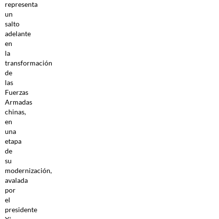
representa
un
salto
adelante
en
la
transformación
de
las
Fuerzas
Armadas
chinas,
en
una
etapa
de
su
modernización,
avalada
por
el
presidente