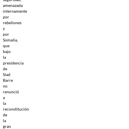
amenazada
internamente
por
rebeliones
y
por
Somalia,
que
bajo
la
presidencia
de
Siad
Barre
no
renunció
a
la
reconstitución
de
la
gran