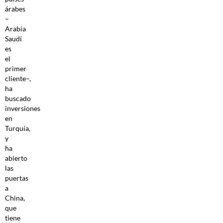
árabes
–
Arabia
Saudí
es
el
primer
cliente–,
ha
buscado
inversiones
en
Turquía,
y
ha
abierto
las
puertas
a
China,
que
tiene