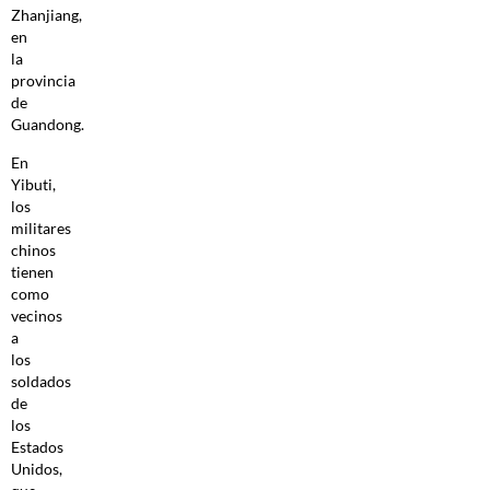
Zhanjiang,
en
la
provincia
de
Guandong.
En
Yibuti,
los
militares
chinos
tienen
como
vecinos
a
los
soldados
de
los
Estados
Unidos,