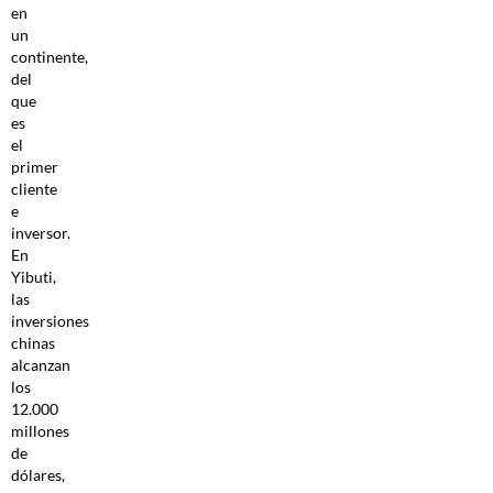
en
un
continente,
del
que
es
el
primer
cliente
e
inversor.
En
Yibuti,
las
inversiones
chinas
alcanzan
los
12.000
millones
de
dólares,