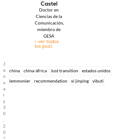
Castel
Doctor en
Ciencias de la
Comunicación,
miembro de
GESA
> ver todos
los post
J
A
china
china-áfrica
Just transition
estados unidos
N
lemmonier
recommendation
xi jinping
yibuti
U
A
R
Y
3
0
,
2
0
1