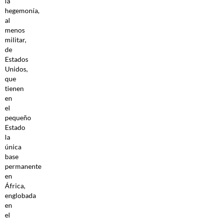
la
hegemonía,
al
menos
militar,
de
Estados
Unidos,
que
tienen
en
el
pequeño
Estado
la
única
base
permanente
en
África,
englobada
en
el