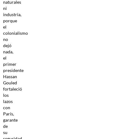
naturales
ni
industria,
porque
el
colonialismo
no
dejó
nada,
el
primer
presidente
Hassan
Gouled
fortaleció
los
lazos
con
París,
garante
de
su
seguridad,