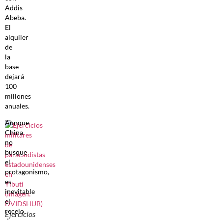
Addis
Abeba.
El
alquiler
de
la
base
dejará
100
millones
anuales.
Aunque
China
no
busque
el
protagonismo,
es
inevitable
el
recelo
Ejercicios