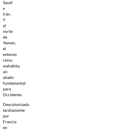
Saudí
e
Irán.
Y
al
norte
de
Yemen,
el
extenso
reino
wahabita,
un
aliado
fundamental
para
Occidente.
Descolonizado
tardíamente
por
Francia
en