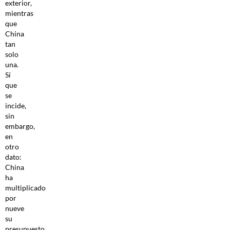
exterior,
mientras
que
China
tan
solo
una.
Sí
que
se
incide,
sin
embargo,
en
otro
dato:
China
ha
multiplicado
por
nueve
su
presupuesto