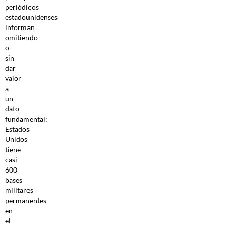
periódicos
estadounidenses
informan
omitiendo
o
sin
dar
valor
a
un
dato
fundamental:
Estados
Unidos
tiene
casi
600
bases
militares
permanentes
en
el