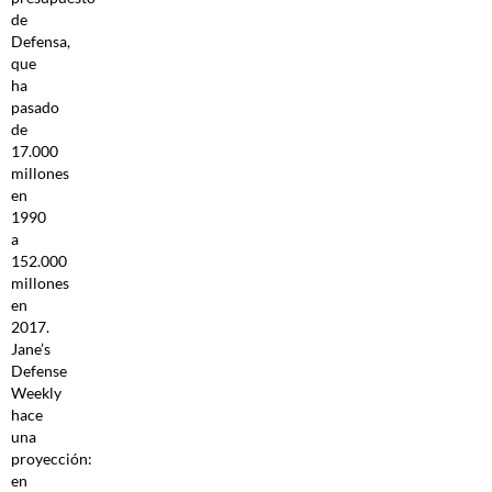
de
Defensa,
que
ha
pasado
de
17.000
millones
en
1990
a
152.000
millones
en
2017.
Jane’s
Defense
Weekly
hace
una
proyección:
en