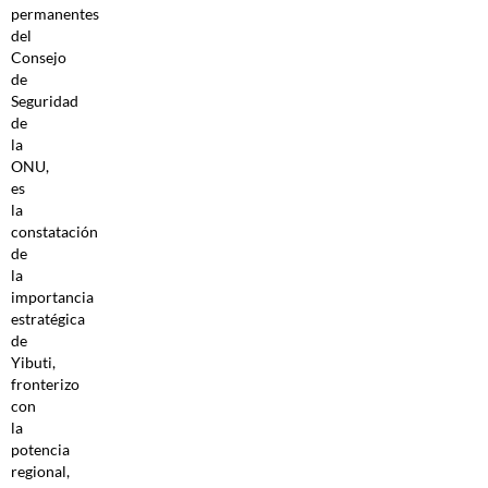
permanentes
del
Consejo
de
Seguridad
de
la
ONU,
es
la
constatación
de
la
importancia
estratégica
de
Yibuti,
fronterizo
con
la
potencia
regional,