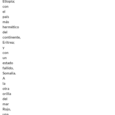
Etiopía;
con
el
país
más
hermético
del
continente,
Eritrea;
y
con
un
estado
fallido,
Somalia.
A
la
otra
orilla
del
mar
Rojo,
una