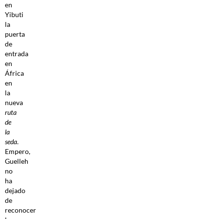
en
Yibuti
la
puerta
de
entrada
en
África
en
la
nueva
ruta
de
la
seda
.
Empero,
Guelleh
no
ha
dejado
de
reconocer