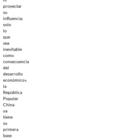
proyectar
su
influencia;
solo
lo
que
sea
inevitable
como
consecuencia
del
desarrollo
económico»,
la
República
Popular
China
ya
tiene
su
primera
base