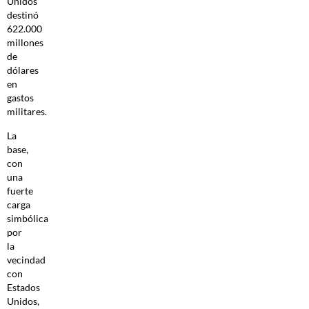
Unidos
destinó
622.000
millones
de
dólares
en
gastos
militares.
La
base,
con
una
fuerte
carga
simbólica
por
la
vecindad
con
Estados
Unidos,