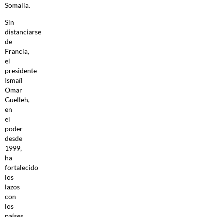
Somalia.
Sin
distanciarse
de
Francia,
el
presidente
Ismaïl
Omar
Guelleh,
en
el
poder
desde
1999,
ha
fortalecido
los
lazos
con
los
países