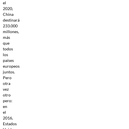
el
2020,
China
destinará
233.000
millones,
más
que
todos
los
países
europeos
juntos.
Pero
otra
vez
otro
pero:
en
el
2016,
Estados