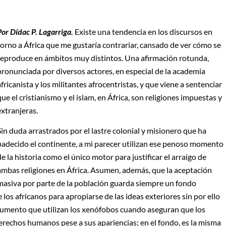
Por Dídac P. Lagarriga.
Existe una tendencia en los discursos en
torno a África que me gustaría contrariar, cansado de ver cómo se
reproduce en ámbitos muy distintos. Una afirmación rotunda,
pronunciada por diversos actores, en especial de la academia
africanista y los militantes afrocentristas, y que viene a sentenciar
que el cristianismo y el islam, en África, son religiones impuestas y
extranjeras.
Sin duda arrastrados por el lastre colonial y misionero que ha
padecido el continente, a mi parecer utilizan ese penoso momento
de la historia como el único motor para justificar el arraigo de
ambas religiones en África. Asumen, además, que la aceptación
masiva por parte de la población guarda siempre un fondo
 los africanos para apropiarse de las ideas exteriores sin por ello
rgumento que utilizan los xenófobos cuando aseguran que los
erechos humanos pese a sus apariencias; en el fondo, es la misma