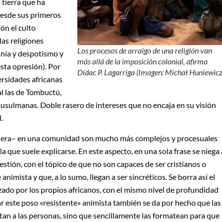
 tierra que ha
desde sus primeros
ón el culto
las religiones
Los procesos de arraigo de una religión van
anía y despotismo y
más allá de la imposición colonial, afirma
esta opresión). Por
Dídac P. Lagarriga (Imagen: Michał Huniewicz
ersidades africanas
al las de Tombuctú,
sulmanas. Doble rasero de intereses que no encaja en su visión
.
quiera– en una comunidad son mucho más complejos y procesuales
la que suele explicarse. En este aspecto, en una sola frase se niega 
stión, con el tópico de que no son capaces de ser cristianos o
imista y que, a lo sumo, llegan a ser sincréticos. Se borra así el
lizado por los propios africanos, con el mismo nivel de profundidad
r este poso «resistente» animista también se da por hecho que las
tan a las personas, sino que sencillamente las formatean para que