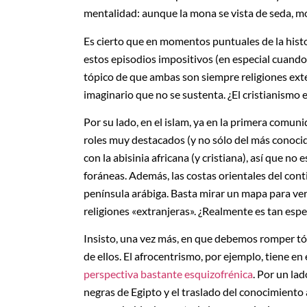
mentalidad: aunque la mona se vista de seda, 
Es cierto que en momentos puntuales de la hist
estos episodios impositivos (en especial cuando 
tópico de que ambas son siempre religiones ext
imaginario que no se sustenta. ¿El cristianismo et
Por su lado, en el islam, ya en la primera comu
roles muy destacados (y no sólo del más conocid
con la abisinia africana (y cristiana), así que no
foráneas. Además, las costas orientales del con
península arábiga. Basta mirar un mapa para ver 
religiones «extranjeras». ¿Realmente es tan espes
Insisto, una vez más, en que debemos romper tóp
de ellos. El afrocentrismo, por ejemplo, tiene en
perspectiva bastante esquizofrénica
. Por un lad
negras de Egipto y el traslado del conocimiento 