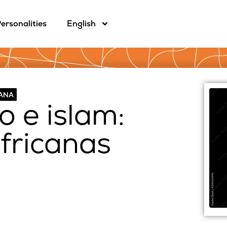
ersonalities
English
CANA
o e islam:
africanas