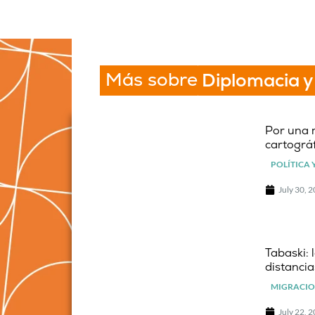
Más sobre
Diplomacia y
Por una 
cartográf
POLÍTICA 
July 30, 
Tabaski: 
distancia
MIGRACIO
July 22, 