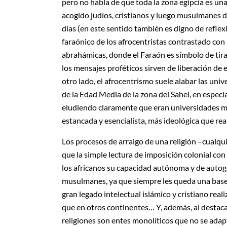
pero no habla de que toda la zona egipcia es una
acogido judíos, cristianos y luego musulmanes 
días (en este sentido también es digno de reflexi
faraónico de los afrocentristas contrastado con 
abrahámicas, donde el Faraón es símbolo de tir
los mensajes proféticos sirven de liberación de 
otro lado, el afrocentrismo suele alabar las univ
de la Edad Media de la zona del Sahel, en especi
eludiendo claramente que eran universidades mu
estancada y esencialista, más ideológica que real
Los procesos de arraigo de una religión –cual
que la simple lectura de imposición colonial con 
los africanos su capacidad autónoma y de autoge
musulmanes, ya que siempre les queda una base an
gran legado intelectual islámico y cristiano rea
que en otros continentes… Y, además, al destaca
religiones son entes monolíticos que no se adap