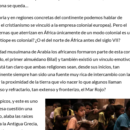
mona se queda…
oria y en regiones concretas del continente podemos hablar de
el cristianismo se vinculó a la empresa colonial europea). Pero el
ernas que aterrizan en África únicamente de un modo colonial es 
íope es colonial? ¿O el del norte de África antes del siglo VII?
nidad musulmana de Arabia los africanos formaron parte de esta co
o, el primer almuédano Bilal) y también existió un vínculo emotiv
 está tan claro que ambas religiones sean, desde sus inicios, tan
tinente siempre han sido una fuente muy rica de intercambio con la
la proximidad de la tierra que vio nacer lo que algunos llaman
o y refractario, tan extenso y fronterizo, el Mar Rojo?
icos, y este es uno
 esa cuestión una
o, alaba las raíces
a la Antigua Grecia,