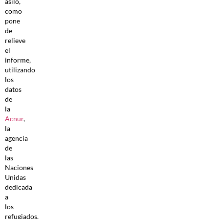
asilo,
como
pone
de
relieve
el
informe,
utilizando
los
datos
de
la
Acnur
,
la
agencia
de
las
Naciones
Unidas
dedicada
a
los
refugiados.