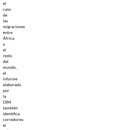
el
caso
de
las
migraciones
entre
África
y
el
resto
del
mundo,
el
informe
elaborado
por
la
OIM
también
identifica
corredores:
el