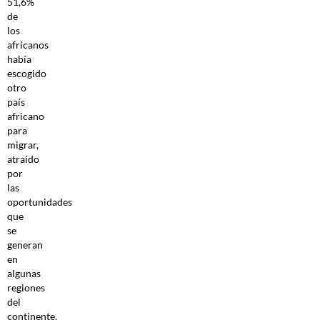
51,6%
de
los
africanos
había
escogido
otro
país
africano
para
migrar,
atraído
por
las
oportunidades
que
se
generan
en
algunas
regiones
del
continente.