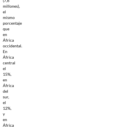
(7,6
millones),
el
mismo
porcentaje
que
en
África
occidental.
En
África
central
el
15%,
en
África
del
sur,
el
12%,
y
en
África