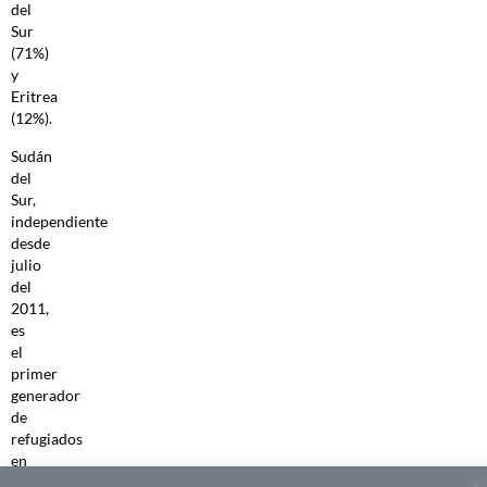
del
Sur
(71%)
y
Eritrea
(12%).
Sudán
del
Sur,
independiente
desde
julio
del
2011,
es
el
primer
generador
de
refugiados
en
África