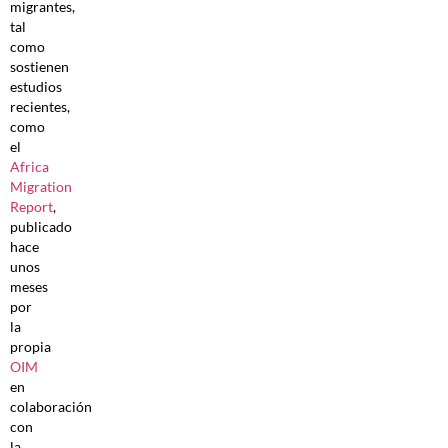
migrantes,
tal
como
sostienen
estudios
recientes,
como
el
Africa
Migration
Report
,
publicado
hace
unos
meses
por
la
propia
OIM
en
colaboración
con
la