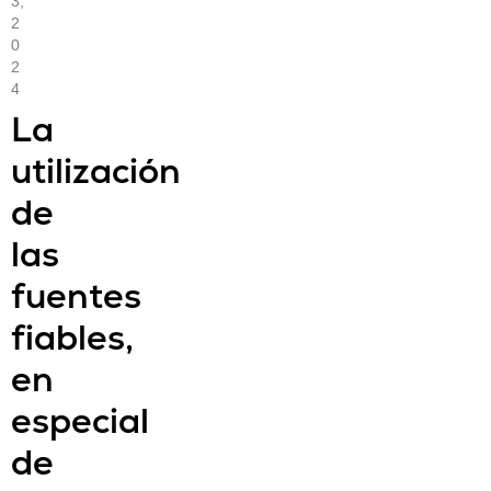
3,
2
0
2
4
La
utilización
de
las
fuentes
fiables,
en
especial
de