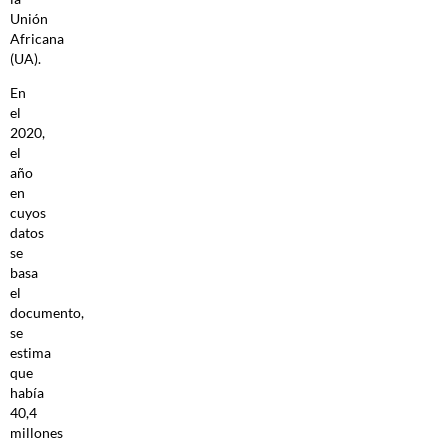
Unión
Africana
(UA).
En
el
2020,
el
año
en
cuyos
datos
se
basa
el
documento,
se
estima
que
había
40,4
millones