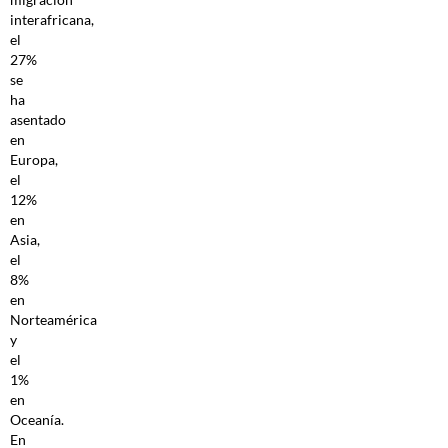
interafricana,
el
27%
se
ha
asentado
en
Europa,
el
12%
en
Asia,
el
8%
en
Norteamérica
y
el
1%
en
Oceanía.
En