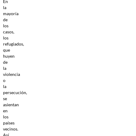
En
la
mayoría
de
los
casos,
los
refugiados,
que
huyen
de
la
violencia
o
la
persecución,
se
asientan
en
los
países
vecinos.
Así,