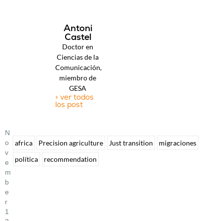
Antoni
Castel
Doctor en
Ciencias de la
Comunicación,
miembro de
GESA
> ver todos
los post
N
O
africa
Precision agriculture
Just transition
migraciones
V
política
recommendation
E
M
B
E
R
1