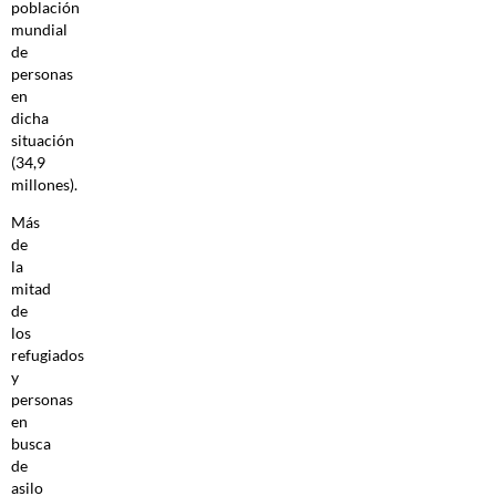
población
mundial
de
personas
en
dicha
situación
(34,9
millones).
Más
de
la
mitad
de
los
refugiados
y
personas
en
busca
de
asilo