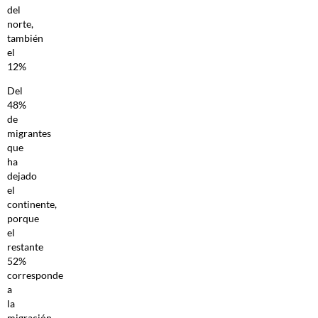
del
norte,
también
el
12%
Del
48%
de
migrantes
que
ha
dejado
el
continente,
porque
el
restante
52%
corresponde
a
la
migración