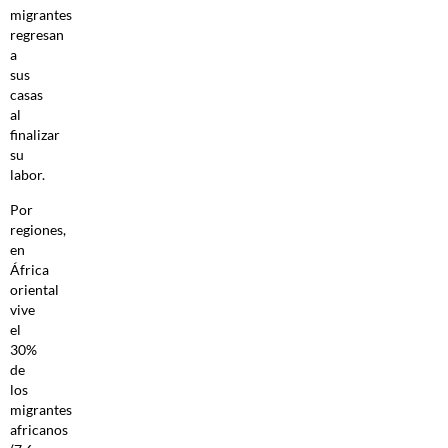
migrantes
regresan
a
sus
casas
al
finalizar
su
labor.
Por
regiones,
en
África
oriental
vive
el
30%
de
los
migrantes
africanos