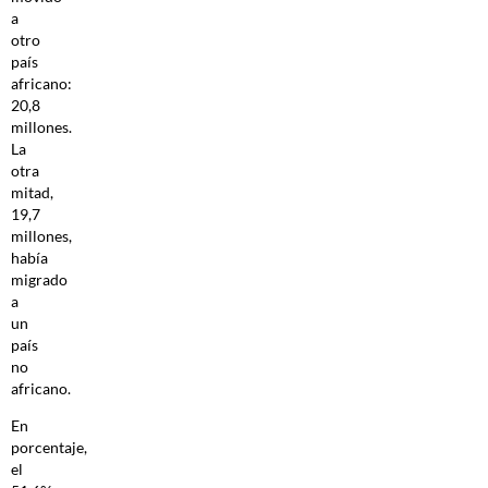
a
otro
país
africano:
20,8
millones.
La
otra
mitad,
19,7
millones,
había
migrado
a
un
país
no
africano.
En
porcentaje,
el