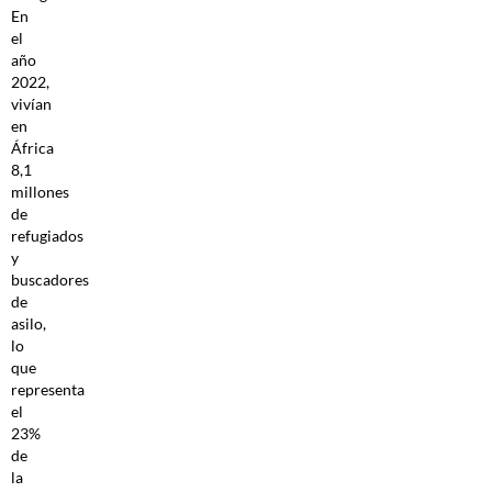
En
el
año
2022,
vivían
en
África
8,1
millones
de
refugiados
y
buscadores
de
asilo,
lo
que
representa
el
23%
de
la