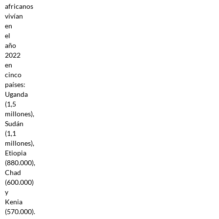
africanos
vivían
en
el
año
2022
en
cinco
países:
Uganda
(1,5
millones),
Sudán
(1,1
millones),
Etiopia
(880.000),
Chad
(600.000)
y
Kenia
(570.000).