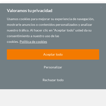
Valoramos tu privacidad
Usamos cookies para mejorar su experiencia de navegación,
mostrarle anuncios o contenidos personalizados y analizar
nuestro tráfico. Al hacer clic en “Aceptar todo” usted da su
consentimiento a nuestro uso de las
cookies.
Política de cookies
Aceptar todo
C/ Alfonso XIII, 5. 35003.
Las Palmas de Gran Canaria. España
Personalizar
Tel.: +34 928 432 800
Fax: +34 928 380 683
Email:
info@casafrica.es
Rechazar todo
Blog