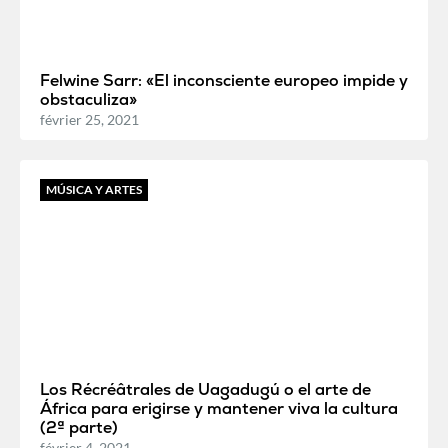
Felwine Sarr: «El inconsciente europeo impide y
obstaculiza»
février 25, 2021
MÚSICA Y ARTES
Los Récréâtrales de Uagadugú o el arte de
África para erigirse y mantener viva la cultura
(2ª parte)
février 4, 2021