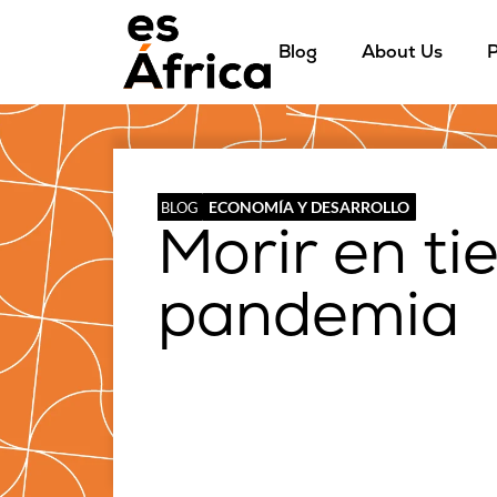
Blog
About Us
P
ECONOMÍA Y DESARROLLO
BLOG
Morir en t
pandemia