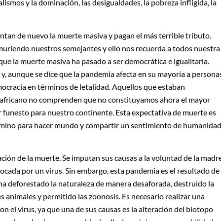
ialismos y la dominación, las desigualdades, la pobreza infligida, la
an de nuevo la muerte masiva y pagan el más terrible tributo.
 muriendo nuestros semejantes y ello nos recuerda a todos nuestra
e la muerte masiva ha pasado a ser democrática e igualitaria.
y, aunque se dice que la pandemia afecta en su mayoría a persona
cracia en términos de letalidad. Aquellos que estaban
 africano no comprenden que no constituyamos ahora el mayor
 funesto para nuestro continente. Esta expectativa de muerte es
mino para hacer mundo y compartir un sentimiento de humanida
ción de la muerte. Se imputan sus causas a la voluntad de la madr
ocada por un virus. Sin embargo, esta pandemia es el resultado de
a deforestado la naturaleza de manera desaforada, destruido la
es animales y permitido las zoonosis. Es necesario realizar una
on el virus, ya que una de sus causas es la alteración del biotopo