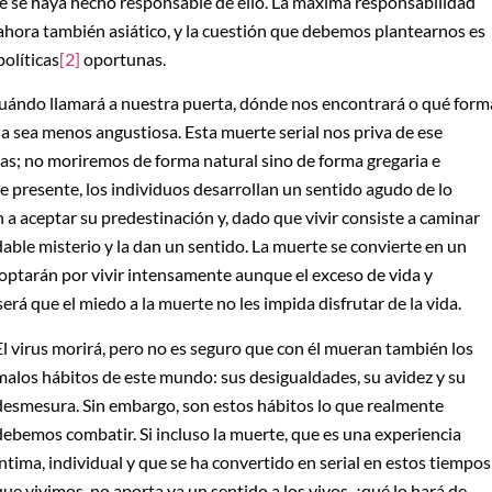
ie se haya hecho responsable de ello. La máxima responsabilidad
ahora también asiático, y la cuestión que debemos plantearnos es
políticas
[2]
oportunas.
cuándo llamará a nuestra puerta, dónde nos encontrará o qué form
na sea menos angustiosa. Esta muerte serial nos priva de ese
días; no moriremos de forma natural sino de forma gregaria e
e presente, los individuos desarrollan un sentido agudo de lo
 a aceptar su predestinación y, dado que vivir consiste a caminar
dable misterio y la dan un sentido. La muerte se convierte en un
s optarán por vivir intensamente aunque el exceso de vida y
será que el miedo a la muerte no les impida disfrutar de la vida.
El virus morirá, pero no es seguro que con él mueran también los
malos hábitos de este mundo: sus desigualdades, su avidez y su
desmesura. Sin embargo, son estos hábitos lo que realmente
debemos combatir. Si incluso la muerte, que es una experiencia
íntima, individual y que se ha convertido en serial en estos tiempos
que vivimos, no aporta ya un sentido a los vivos, ¿qué lo hará de