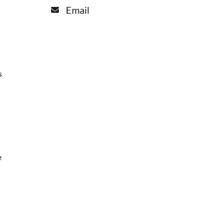
Email
s
d
e