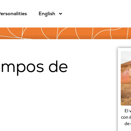
ersonalities
English
iempos de
El 
con 
de 