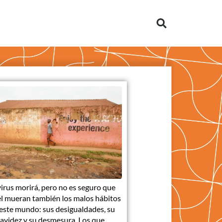
virus morirá, pero no es seguro que
él mueran también los malos hábitos
este mundo: sus desigualdades, su
avidez y su desmesura. Los que