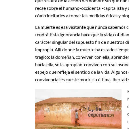
que resulta de la acción del hombre sin que nad
recae sobre el humano-occidental-capitalista y 
cómo incitarles a tomar las medidas éticas y bio
La muerte es esa visitante que nunca sabemos 
tendrá. Esta ignorancia hace que la vida cotidia
carácter singular del supuesto fin de nuestros 
impropia. Allí donde la muerte ha estado siempr
trágico: la domeñan, conviven con ella, aprenden
hacia ella, se la apropian, conviven con su inson
espejo que refleja el sentido de la vida. Alguno
convivencia les cueste morir; su última libertad 