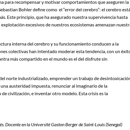
ina para recompensar y motivar comportamientos que aseguren la
Sebastian Bohler define como el “error del cerebro”: el cerebro est
s. Este principio, que ha asegurado nuestra supervivencia hasta
la explotación excesivos de nuestros ecosistemas amenazan nuestr
tura interna del cerebro y su funcionamiento conducen a la
iones colectivas han intentado moderar esta tendencia, con un éxit
ntra más compartido en el mundo es el del disfrute sin
del norte industrializado, emprender un trabajo de desintoxicació
o una austeridad impuesta, renunciar al imaginario de la
e civilización, e inventar otro modelo. Esta crisis es la
és. Docente en la Université Gaston Berger de Saint-Louis (Senegal)