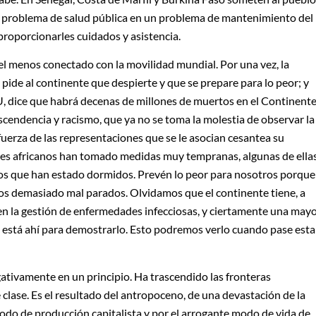
r un problema de salud pública en un problema de mantenimiento del
proporcionarles cuidados y asistencia.
el menos conectado con la movilidad mundial. Por una vez, la
pide al continente que despierte y que se prepare para lo peor; y
U, dice que habrá decenas de millones de muertos en el Continente
cendencia y racismo, que ya no se toma la molestia de observar la
 fuerza de las representaciones que se le asocian cesantea su
aíses africanos han tomado medidas muy tempranas, algunas de ella
peos que han estado dormidos. Prevén lo peor para nosotros porque
amos demasiado mal parados. Olvidamos que el continente tiene, a
a en la gestión de enfermedades infecciosas, y ciertamente una may
oria está ahí para demostrarlo. Esto podremos verlo cuando pase esta
gativamente en un principio. Ha trascendido las fronteras
e clase. Es el resultado del antropoceno, de una devastación de la
do de producción capitalista y por el arrogante modo de vida de