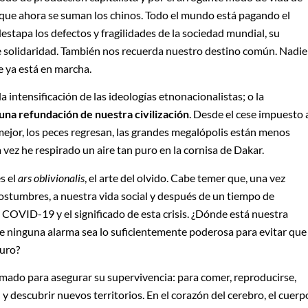
s que ahora se suman los chinos. Todo el mundo está pagando el
estapa los defectos y fragilidades de la sociedad mundial, su
e solidaridad. También nos recuerda nuestro destino común. Nadie
e ya está en marcha.
a intensificación de las ideologías etnonacionalistas; o la
una refundación de nuestra civilización
. Desde el cese impuesto 
 mejor, los peces regresan, las grandes megalópolis están menos
 vez he respirado un aire tan puro en la cornisa de Dakar.
s el
ars oblivionalis
, el arte del olvido. Cabe temer que, una vez
 costumbres, a nuestra vida social y después de un tiempo de
 COVID-19 y el significado de esta crisis. ¿Dónde está nuestra
ue ninguna alarma sea lo suficientemente poderosa para evitar que
muro?
amado para asegurar su supervivencia: para comer, reproducirse,
 y descubrir nuevos territorios. En el corazón del cerebro, el cuerp