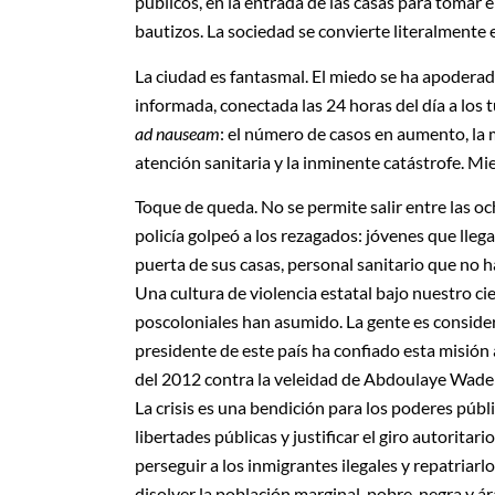
públicos, en la entrada de las casas para tomar
bautizos. La sociedad se convierte literalmente 
La ciudad es fantasmal. El miedo se ha apoderado
informada, conectada las 24 horas del día a los
ad nauseam
: el número de casos en aumento, la 
atención sanitaria y la inminente catástrofe. M
Toque de queda. No se permite salir entre las och
policía golpeó a los rezagados: jóvenes que llega
puerta de sus casas, personal sanitario que no 
Una cultura de violencia estatal bajo nuestro ci
poscoloniales han asumido. La gente es consider
presidente de este país ha confiado esta misión
del 2012 contra la veleidad de Abdoulaye Wade
La crisis es una bendición para los poderes públi
libertades públicas y justificar el giro autoritar
perseguir a los inmigrantes ilegales y repatriarl
disolver la población marginal, pobre, negra y á