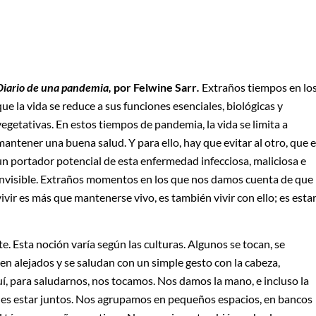
Diario de una pandemia,
por Felwine Sarr
.
Extraños tiempos en lo
que la vida se reduce a sus funciones esenciales, biológicas y
vegetativas. En estos tiempos de pandemia, la vida se limita a
mantener una buena salud. Y para ello, hay que evitar al otro, que 
un portador potencial de esta enfermedad infecciosa, maliciosa e
invisible. Extraños momentos en los que nos damos cuenta de que
vivir es más que mantenerse vivo, es también vivir con ello; es esta
. Esta noción varía según las culturas. Algunos se tocan, se
en alejados y se saludan con un simple gesto con la cabeza,
í, para saludarnos, nos tocamos. Nos damos la mano, e incluso la
ir es estar juntos. Nos agrupamos en pequeños espacios, en bancos