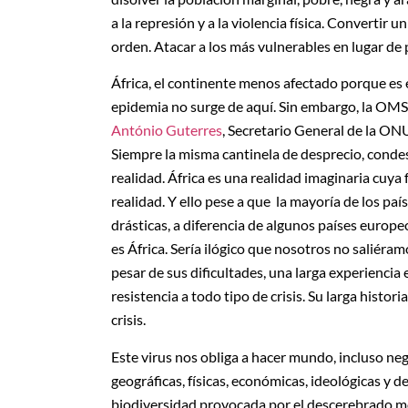
a la represión y a la violencia física. Converti
orden. Atacar a los más vulnerables en lugar de 
África, el continente menos afectado porque es 
epidemia no surge de aquí. Sin embargo, la OMS 
António Guterres
, Secretario General de la ON
Siempre la misma cantinela de desprecio, condes
realidad. África es una realidad imaginaria cuya
realidad. Y ello pese a que la mayoría de los p
drásticas, a diferencia de algunos países euro
es África. Sería ilógico que nosotros no saliér
pesar de sus dificultades, una larga experienci
resistencia a todo tipo de crisis. Su larga hist
crisis.
Este virus nos obliga a hacer mundo, incluso ne
geográficas, físicas, económicas, ideológicas y d
biodiversidad provocada por el descerebrado mo