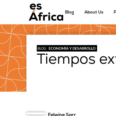
Blog
About Us
P
ECONOMÍA Y DESARROLLO
BLOG
Tiempos ex
Felwine Sarr