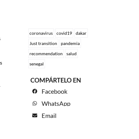
coronavirus
covid19
dakar
s
Just transition
pandemia
recommendation
salud
es
senegal
COMPÁRTELO EN
r
Facebook
WhatsApp
Email