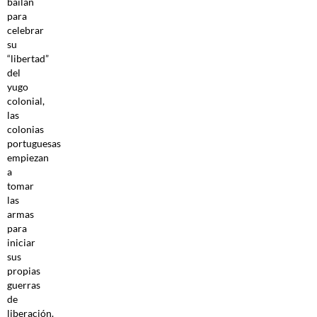
bailan
para
celebrar
su
“libertad”
del
yugo
colonial,
las
colonias
portuguesas
empiezan
a
tomar
las
armas
para
iniciar
sus
propias
guerras
de
liberación.