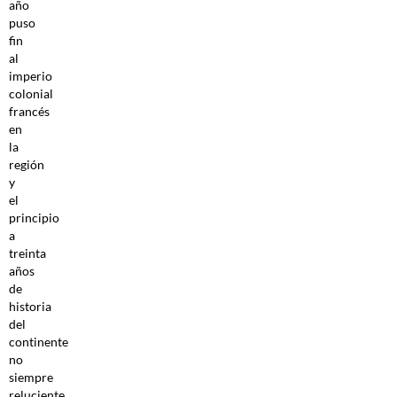
año
puso
fin
al
imperio
colonial
francés
en
la
región
y
el
principio
a
treinta
años
de
historia
del
continente
no
siempre
reluciente,