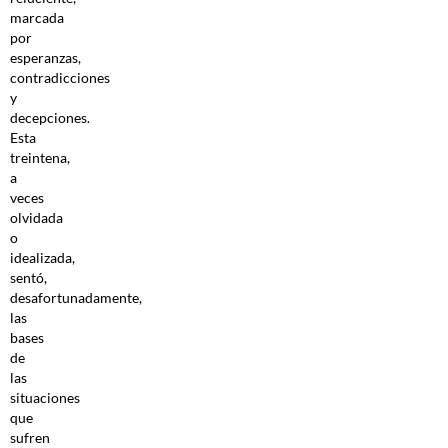
marcada
por
esperanzas,
contradicciones
y
decepciones.
Esta
treintena,
a
veces
olvidada
o
idealizada,
sentó,
desafortunadamente,
las
bases
de
las
situaciones
que
sufren