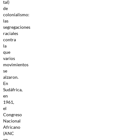
tal)
de
colonialismo:
las
segregaciones
raciales
contra
la
que
varios
movimientos
se
alzaron.
En
Sudáfrica,
en
1961,
el
Congreso
Nacional
Africano
(ANC
en