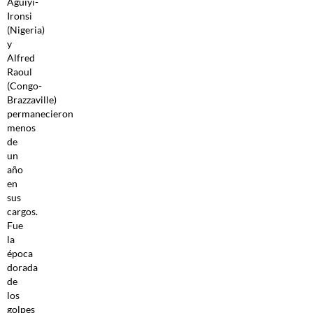
Aguiyi-
Ironsi
(Nigeria)
y
Alfred
Raoul
(Congo-
Brazzaville)
permanecieron
menos
de
un
año
en
sus
cargos.
Fue
la
época
dorada
de
los
golpes