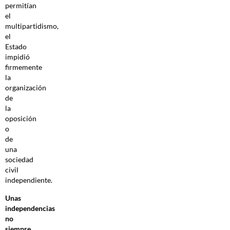
permitían
el
multipartidismo,
el
Estado
impidió
firmemente
la
organización
de
la
oposición
o
de
una
sociedad
civil
independiente.
Unas
independencias
no
siempre