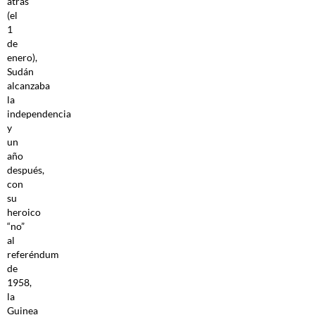
atrás
(el
1
de
enero),
Sudán
alcanzaba
la
independencia
y
un
año
después,
con
su
heroico
“no”
al
referéndum
de
1958,
la
Guinea