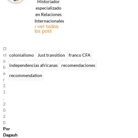
Historiador
especializado
en Relaciones
Internacionales
> ver todos
los post
O
Ct
colonialismo
Just transition
franco CFA
O
independencias africanas
recomendaciones
B
E
recommendation
R
2
1
,
2
0
2
0
Por
Dagauh