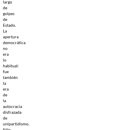
largo
de
golpes
de
Estado.
La
apertura
democrática
no
era
lo
habitual:
fue
también
la
era
de
la
autocracia
disfrazada
de
unipartidismo.
Sólo