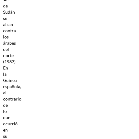
de
Sudán
se
alzan
contra
los
árabes
del
norte
(1983).
En
la
Guinea
española,
al
contrario
de
lo
que
ocurrió
en
su