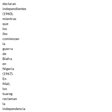
declaran
independientes
(1960),
mientras
que
los
ibo
comienzan
la
guerra
de
Biafra
en
Nigeria
(1967).
En
Mali,
los
tuareg
reclaman
la
independencia