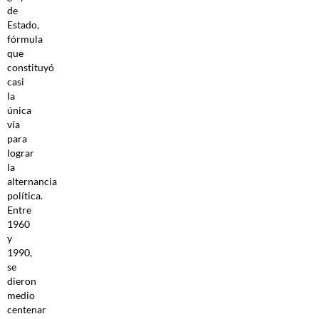
de
Estado,
fórmula
que
constituyó
casi
la
única
vía
para
lograr
la
alternancia
política.
Entre
1960
y
1990,
se
dieron
medio
centenar