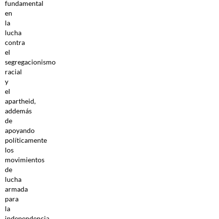
fundamental
en
la
lucha
contra
el
segregacionismo
racial
y
el
apartheid,
addemás
de
apoyando
políticamente
los
movimientos
de
lucha
armada
para
la
independencia,