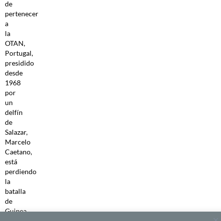
de
pertenecer
a
la
OTAN,
Portugal,
presidido
desde
1968
por
un
delfín
de
Salazar,
Marcelo
Caetano,
está
perdiendo
la
batalla
de
Guinea,
tanto