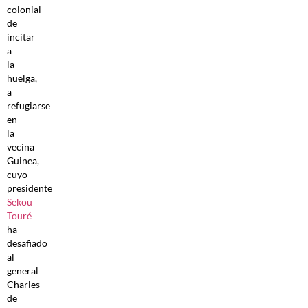
colonial
de
incitar
a
la
huelga,
a
refugiarse
en
la
vecina
Guinea,
cuyo
presidente
Sekou
Touré
ha
desafiado
al
general
Charles
de