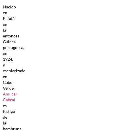
Nacido
en
Bafatá,
en
la
entonces
Guinea
portuguesa,
en
1924,
y
escolarizado
en
Cabo
Verde,
Amílcar
Cabral
es
testigo
de
la
hambruna