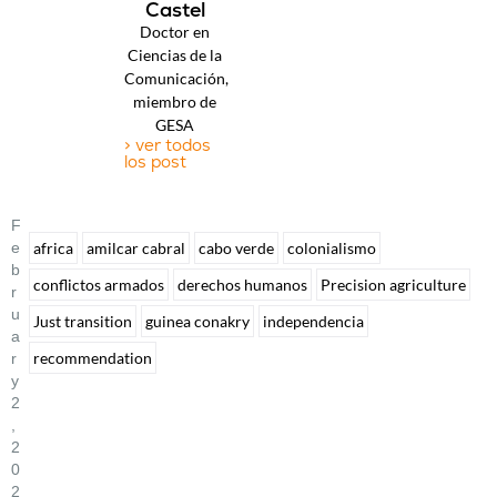
Castel
Doctor en
Ciencias de la
Comunicación,
miembro de
GESA
> ver todos
los post
F
E
africa
amilcar cabral
cabo verde
colonialismo
B
conflictos armados
derechos humanos
Precision agriculture
R
U
Just transition
guinea conakry
independencia
A
recommendation
R
Y
2
,
2
0
2