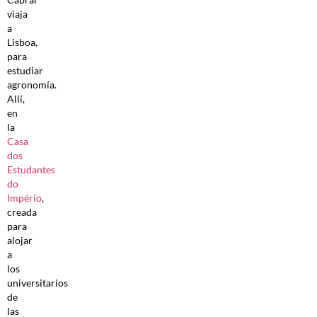
viaja
a
Lisboa,
para
estudiar
agronomía.
Allí,
en
la
Casa
dos
Estudantes
do
Império
,
creada
para
alojar
a
los
universitarios
de
las