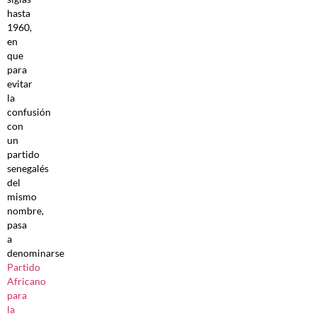
hasta
1960,
en
que
para
evitar
la
confusión
con
un
partido
senegalés
del
mismo
nombre,
pasa
a
denominarse
Partido
Africano
para
la