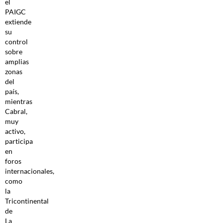
el
PAIGC
extiende
su
control
sobre
amplias
zonas
del
país,
mientras
Cabral,
muy
activo,
participa
en
foros
internacionales,
como
la
Tricontinental
de
La