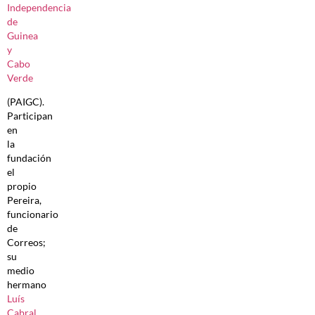
Independencia
de
Guinea
y
Cabo
Verde
(PAIGC).
Participan
en
la
fundación
el
propio
Pereira,
funcionario
de
Correos;
su
medio
hermano
Luís
Cabral