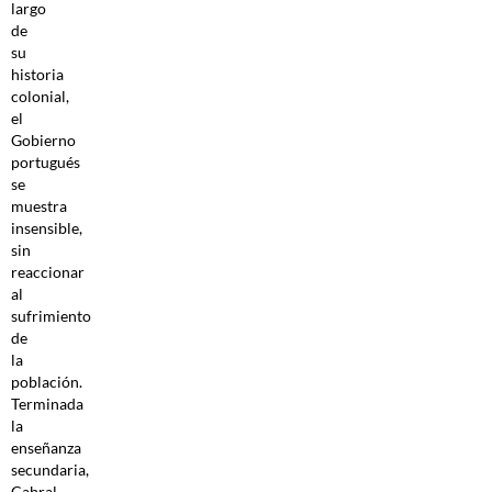
largo
de
su
historia
colonial,
el
Gobierno
portugués
se
muestra
insensible,
sin
reaccionar
al
sufrimiento
de
la
población.
Terminada
la
enseñanza
secundaria,
Cabral