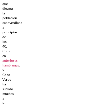
que
diezma
la
población
caboverdiana
a
principios
de
los
40.
Como
en
anteriores
hambrunas
,
y
Cabo
Verde
ha
sufrido
muchas
a
lo