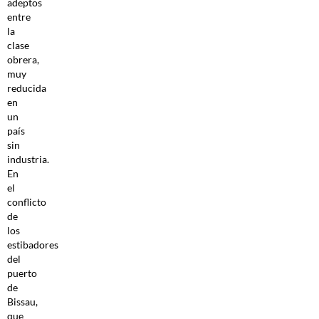
adeptos
entre
la
clase
obrera,
muy
reducida
en
un
país
sin
industria.
En
el
conflicto
de
los
estibadores
del
puerto
de
Bissau,
que