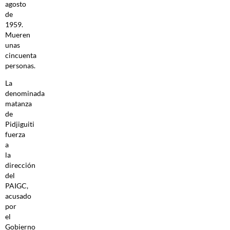
agosto
de
1959.
Mueren
unas
cincuenta
personas.
La
denominada
matanza
de
Pidjiguiti
fuerza
a
la
dirección
del
PAIGC,
acusado
por
el
Gobierno