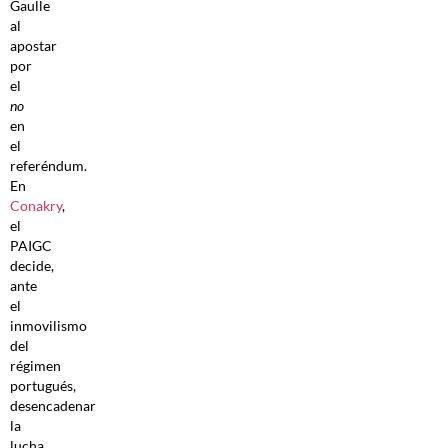
Gaulle
al
apostar
por
el
no
en
el
referéndum.
En
Conakry
,
el
PAIGC
decide,
ante
el
inmovilismo
del
régimen
portugués,
desencadenar
la
lucha