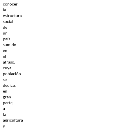
conocer
la
estructura
social
de
un
país
sumido
en
el
atraso,
cuya
población
se
dedica,
en
gran
parte,
a
la
agricultura
y