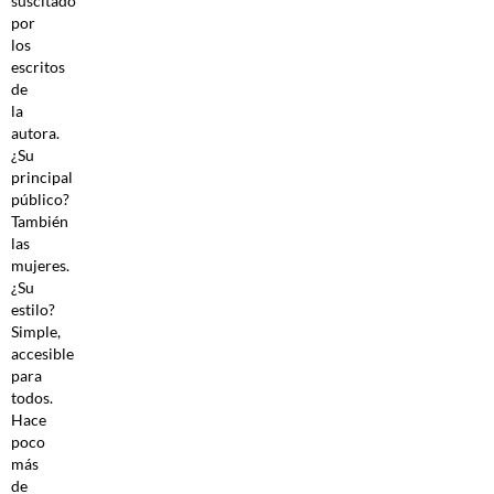
suscitado
por
los
escritos
de
la
autora.
¿Su
principal
público?
También
las
mujeres.
¿Su
estilo?
Simple,
accesible
para
todos.
Hace
poco
más
de