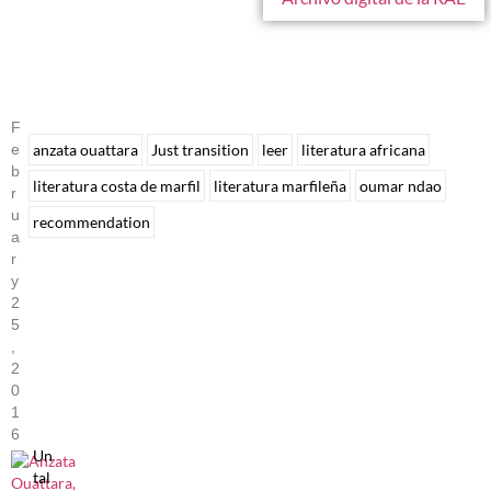
F
E
anzata ouattara
Just transition
leer
literatura africana
B
literatura costa de marfil
literatura marfileña
oumar ndao
R
U
recommendation
A
R
Y
2
5
,
2
0
1
6
Un
tal