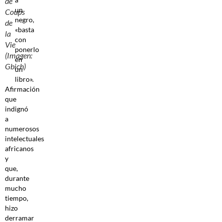
de
un
Coups
negro,
de
«basta
la
con
Vie
ponerlo
(Imagen:
en
Gbich)
un
libro».
Afirmación
que
indignó
a
numerosos
intelectuales
africanos
y
que,
durante
mucho
tiempo,
hizo
derramar