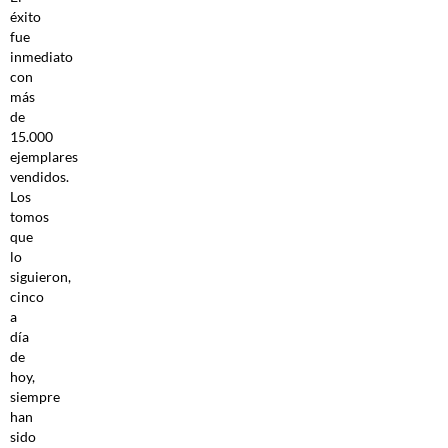
éxito
fue
inmediato
con
más
de
15.000
ejemplares
vendidos.
Los
tomos
que
lo
siguieron,
cinco
a
día
de
hoy,
siempre
han
sido