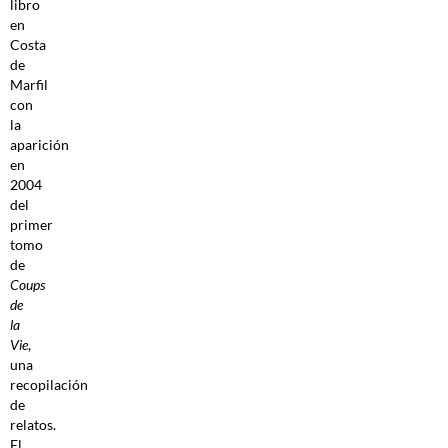
libro
en
Costa
de
Marfil
con
la
aparición
en
2004
del
primer
tomo
de
Coups
de
la
Vie
,
una
recopilación
de
relatos.
El