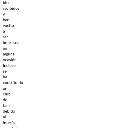
bien
recibidos
y
han
vuelto
a
ser
impresos
en
alguna
ocasión.
Incluso
se
ha
constituido
un
club
de
fans
debido
al
interés