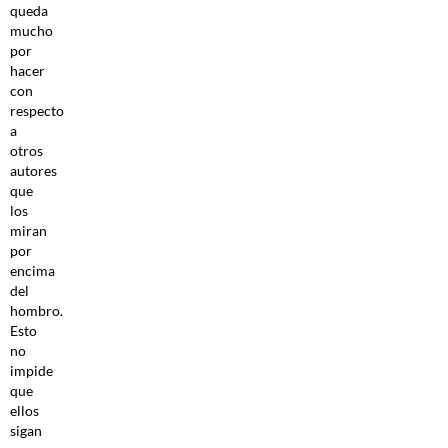
queda
mucho
por
hacer
con
respecto
a
otros
autores
que
los
miran
por
encima
del
hombro.
Esto
no
impide
que
ellos
sigan