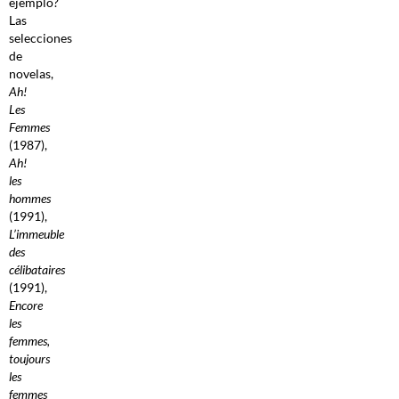
ejemplo?
Las
selecciones
de
novelas,
Ah!
Les
Femmes
(1987),
Ah!
les
hommes
(1991),
L’immeuble
des
célibataires
(1991),
Encore
les
femmes,
toujours
les
femmes