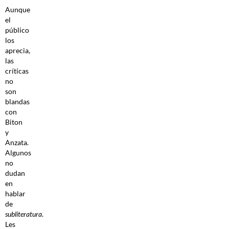
Aunque
el
público
los
aprecia,
las
críticas
no
son
blandas
con
Biton
y
Anzata.
Algunos
no
dudan
en
hablar
de
subliteratura
.
Les