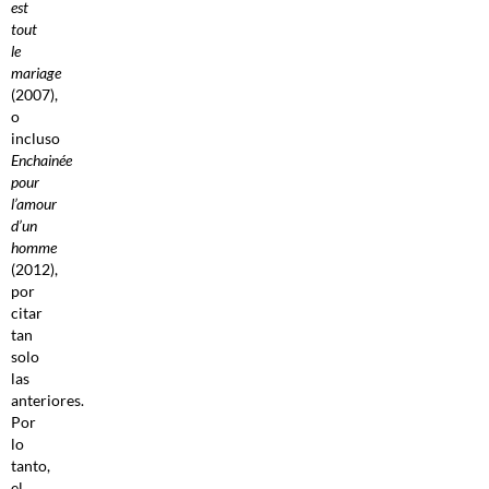
est
tout
le
mariage
(2007),
o
incluso
Enchainée
pour
l’amour
d’un
homme
(2012),
por
citar
tan
solo
las
anteriores.
Por
lo
tanto,
el