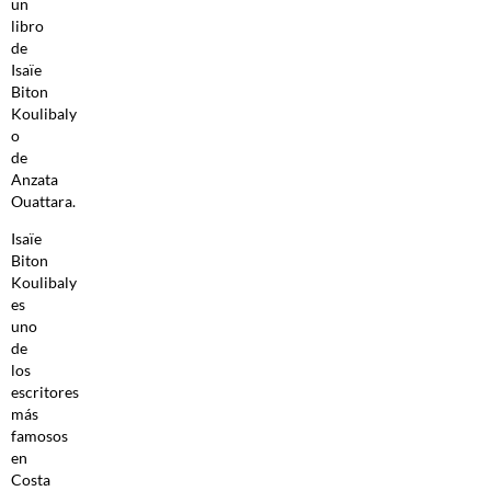
un
libro
de
Isaïe
Biton
Koulibaly
o
de
Anzata
Ouattara.
Isaïe
Biton
Koulibaly
es
uno
de
los
escritores
más
famosos
en
Costa