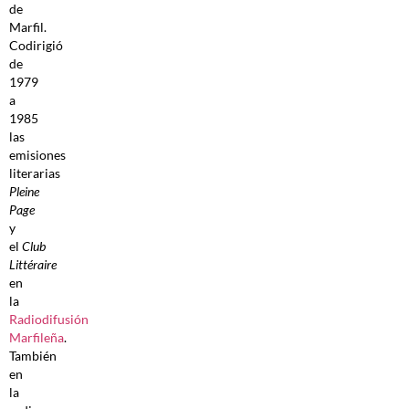
de
Marfil.
Codirigió
de
1979
a
1985
las
emisiones
literarias
Pleine
Page
y
el
Club
Littéraire
en
la
Radiodifusión
Marfileña
.
También
en
la