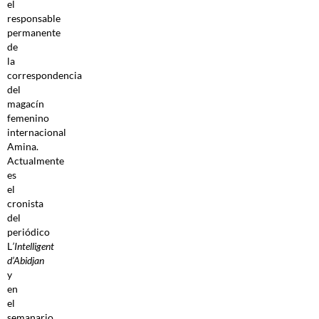
el
responsable
permanente
de
la
correspondencia
del
magacín
femenino
internacional
Amina.
Actualmente
es
el
cronista
del
periódico
L
’Intelligent
d’Abidjan
y
en
el
semanario