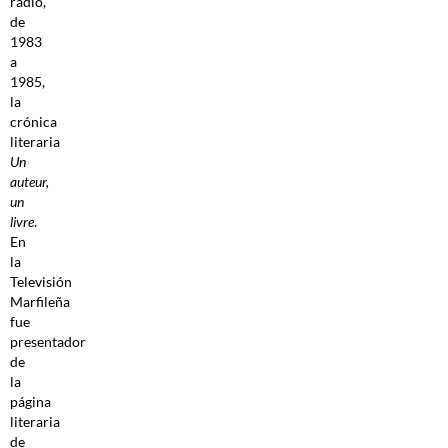
radio,
de
1983
a
1985,
la
crónica
literaria
Un
auteur,
un
livre
.
En
la
Televisión
Marfileña
fue
presentador
de
la
página
literaria
de