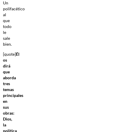
Un
polifacético
al
que
todo
le
sale
bien.
[quote]
Él
os
dirá
que
aborda
tres
temas
principales
en
sus
obras:
Dios,
la
política