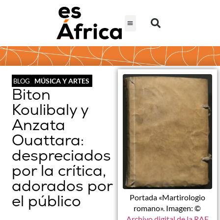
MÚSICA Y ARTES
BLOG
Biton
Koulibaly y
Anzata
Ouattara:
despreciados
por la crítica,
adorados por
el público
Portada «Martirologio
romano». Imagen: ©
Archivo digital de la RAE