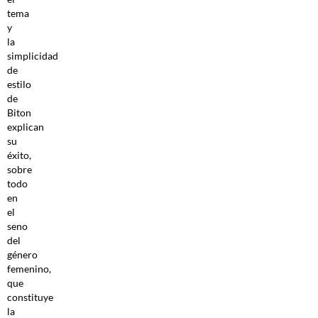
tema
y
la
simplicidad
de
estilo
de
Biton
explican
su
éxito,
sobre
todo
en
el
seno
del
género
femenino,
que
constituye
la