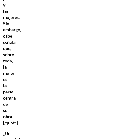
y
las
mujeres.
Sin
embargo,
cabe
señalar
que,
sobre
todo,
la
mujer
es
la
parte
central
de
su
obra.
[/quote]
¿Un