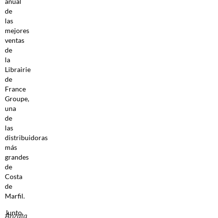
anual
de
las
mejores
ventas
de
la
Librairie
de
France
Groupe,
una
de
las
distribuidoras
más
grandes
de
Costa
de
Marfil.
Junto
Anzata