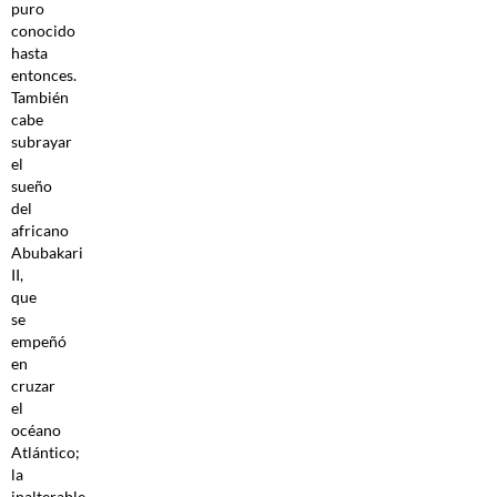
puro
conocido
hasta
entonces.
También
cabe
subrayar
el
sueño
del
africano
Abubakari
II,
que
se
empeñó
en
cruzar
el
océano
Atlántico;
la
inalterable