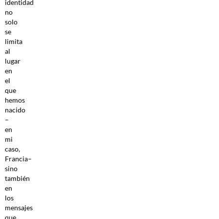
identidad
no
solo
se
limita
al
lugar
en
el
que
hemos
nacido
–
en
mi
caso,
Francia–
sino
también
en
los
mensajes
que