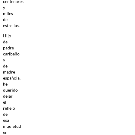
centenares
y
miles
de
estrellas.
Hijo
de
padre
caribeño
y
de
madre
española,
he
querido
dejar
el
reflejo
de
esa
inquietud
en