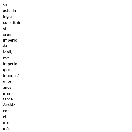
su
astucia
logra
constituir
el
gran
imperio
de
Mali,
ese
imperio
que
inundará
unos
años
más
tarde
Arabia
con
el
oro
más