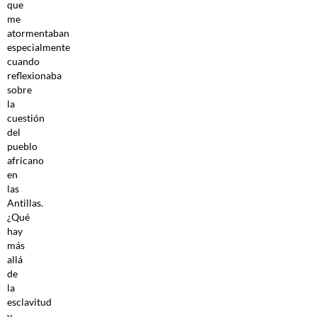
que
me
atormentaban
especialmente
cuando
reflexionaba
sobre
la
cuestión
del
pueblo
africano
en
las
Antillas.
¿Qué
hay
más
allá
de
la
esclavitud
y