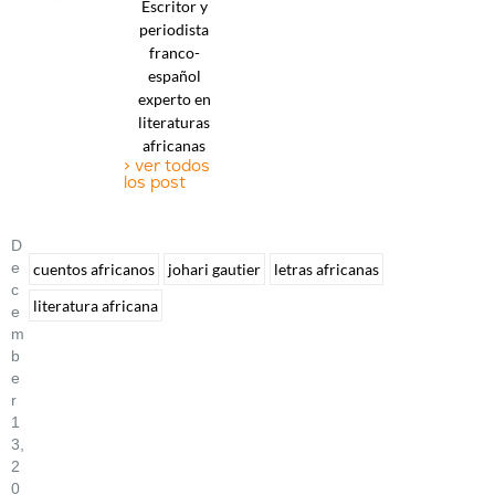
Escritor y
periodista
franco-
español
experto en
literaturas
africanas
> ver todos
los post
D
E
cuentos africanos
johari gautier
letras africanas
C
literatura africana
E
M
B
E
R
1
3,
2
0