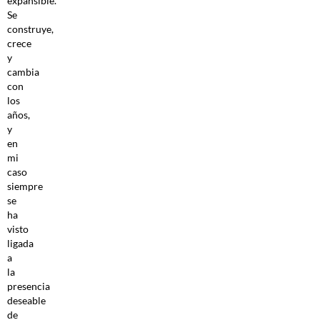
expansible.
Se
construye,
crece
y
cambia
con
los
años,
y
en
mi
caso
siempre
se
ha
visto
ligada
a
la
presencia
deseable
de