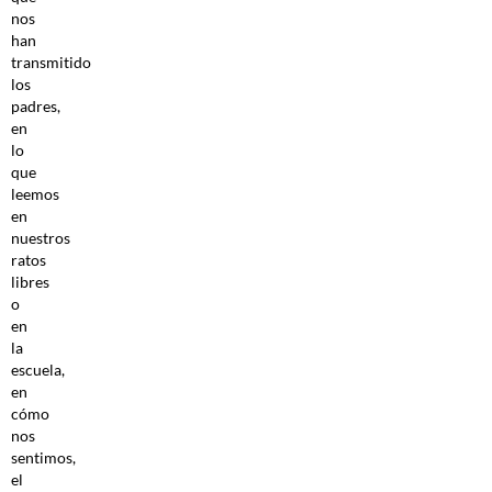
nos
han
transmitido
los
padres,
en
lo
que
leemos
en
nuestros
ratos
libres
o
en
la
escuela,
en
cómo
nos
sentimos,
el