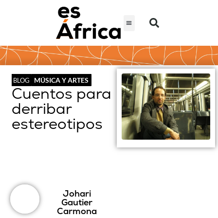
MÚSICA Y ARTES
BLOG
Cuentos para
derribar
estereotipos
Johari
Gautier
Carmona