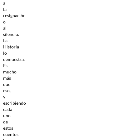
a
la
resignación
o
al
silencio.
La
Historia
lo
demuestra.
Es
mucho
más
que
eso,
y
escribiendo
cada
uno
de
estos
cuentos