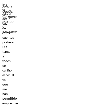
Me
Johari
es
Gautier
difícil
Carmona,
decir
escritor
cuál
y
de
periodista
estos
cuentos
prefiero.
Les
tengo
a
todos
un
cariño
especial
ya
que
me
han
permitido
emprender