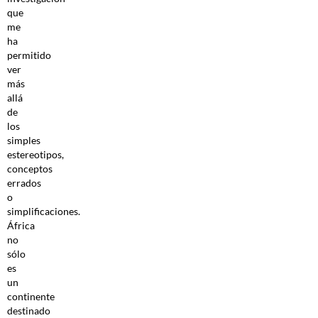
que
me
ha
permitido
ver
más
allá
de
los
simples
estereotipos,
conceptos
errados
o
simplificaciones.
África
no
sólo
es
un
continente
destinado