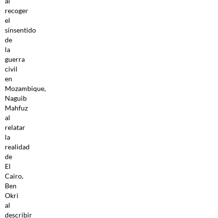
al
recoger
el
sinsentido
de
la
guerra
civil
en
Mozambique,
Naguib
Mahfuz
al
relatar
la
realidad
de
El
Cairo,
Ben
Okri
al
describir