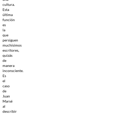
cultura.
Esta
última
función
es
la
que
persiguen
muchísimos
escritores,
quizás
de
manera
inconsciente.
Es
el
caso
de
Juan
Marsé
al
describir