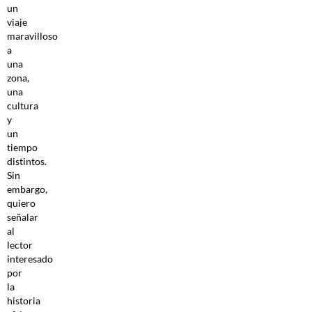
un
viaje
maravilloso
a
una
zona,
una
cultura
y
un
tiempo
distintos.
Sin
embargo,
quiero
señalar
al
lector
interesado
por
la
historia