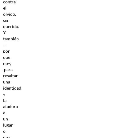
contra
el
olvido,
ser
querido.
Y
también
–
por
qué
no–,
para
resaltar
una
identidad
y
la
atadura
a
un
lugar
o
una