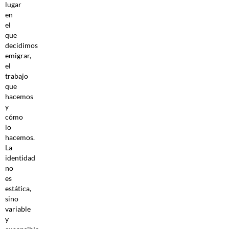
lugar
en
el
que
decidimos
emigrar,
el
trabajo
que
hacemos
y
cómo
lo
hacemos.
La
identidad
no
es
estática,
sino
variable
y