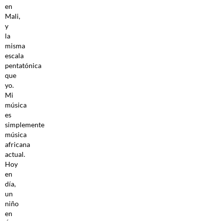
en
Mali,
y
la
misma
escala
pentatónica
que
yo.
Mi
música
es
simplemente
música
africana
actual.
Hoy
en
día,
un
niño
en