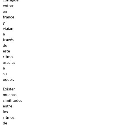
entrar
en
trance
y
viajan
a
través
de
este
ritmo
gracias
a
su
poder.
Existen
muchas
similitudes
entre
los
ritmos
de