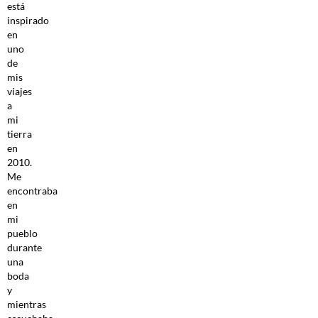
está
inspirado
en
uno
de
mis
viajes
a
mi
tierra
en
2010.
Me
encontraba
en
mi
pueblo
durante
una
boda
y
mientras