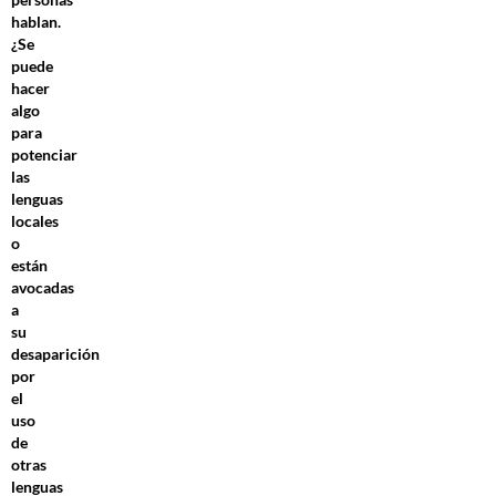
hablan.
¿Se
puede
hacer
algo
para
potenciar
las
lenguas
locales
o
están
avocadas
a
su
desaparición
por
el
uso
de
otras
lenguas