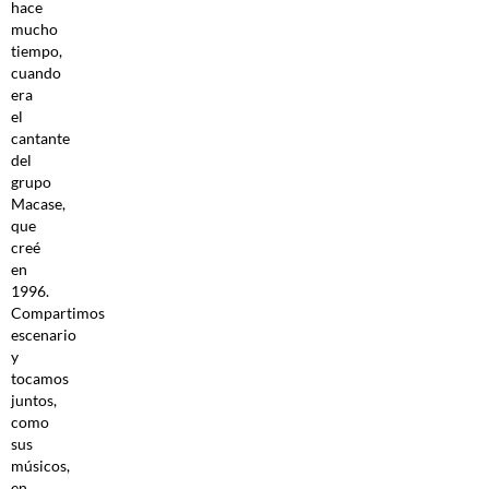
hace
mucho
tiempo,
cuando
era
el
cantante
del
grupo
Macase,
que
creé
en
1996.
Compartimos
escenario
y
tocamos
juntos,
como
sus
músicos,
en