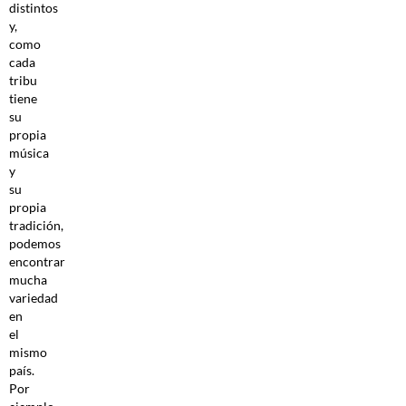
distintos
y,
como
cada
tribu
tiene
su
propia
música
y
su
propia
tradición,
podemos
encontrar
mucha
variedad
en
el
mismo
país.
Por