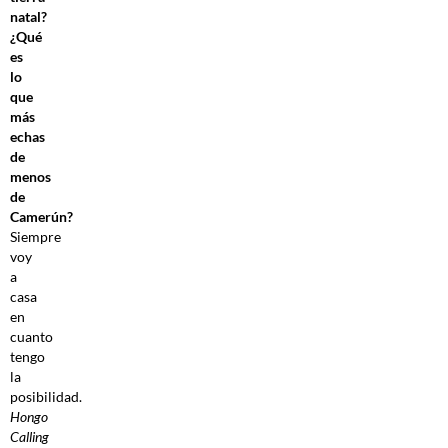
natal?
¿Qué
es
lo
que
más
echas
de
menos
de
Camerún?
Siempre
voy
a
casa
en
cuanto
tengo
la
posibilidad.
Hongo
Calling