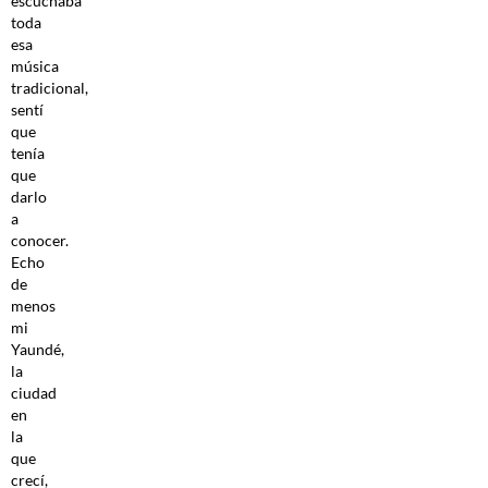
escuchaba
toda
esa
música
tradicional,
sentí
que
tenía
que
darlo
a
conocer.
Echo
de
menos
mi
Yaundé,
la
ciudad
en
la
que
crecí,