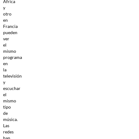
África
y
otro
en
Francia
pueden
ver
el
mismo
programa
en
la
televisión
y
escuchar
el
mismo
tipo
de
música.
Las
redes
han