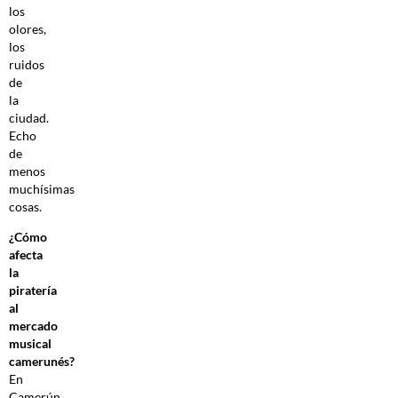
los
olores,
los
ruidos
de
la
ciudad.
Echo
de
menos
muchísimas
cosas.
¿Cómo
afecta
la
piratería
al
mercado
musical
camerunés?
En
Camerún,