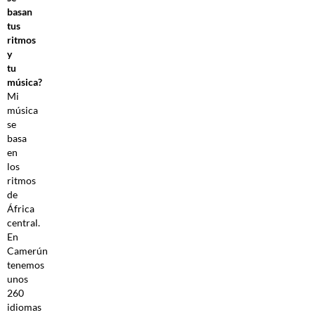
basan
tus
ritmos
y
tu
música?
Mi
música
se
basa
en
los
ritmos
de
África
central.
En
Camerún
tenemos
unos
260
idiomas