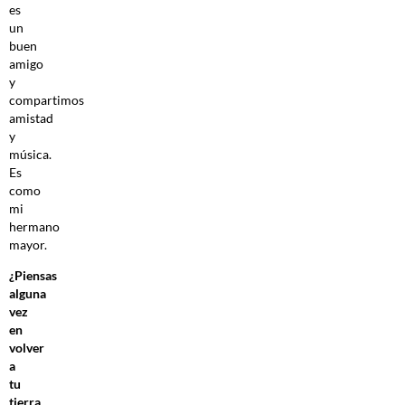
es
un
buen
amigo
y
compartimos
amistad
y
música.
Es
como
mi
hermano
mayor.
¿Piensas
alguna
vez
en
volver
a
tu
tierra