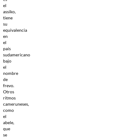
el
assiko,
tiene
su
equivalencia
en
el
país
sudamericano
bajo
el
nombre
de
frevo.
Otros
ritmos
cameruneses,
como
el
abele,
que
se