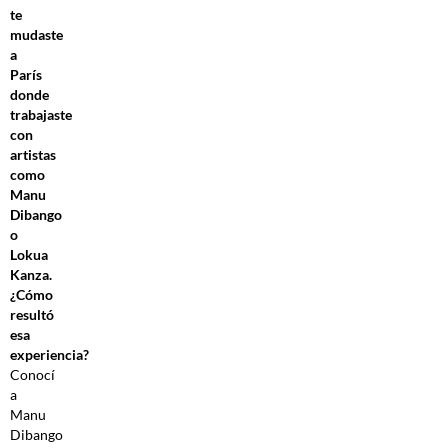
te
mudaste
a
París
donde
trabajaste
con
artistas
como
Manu
Dibango
o
Lokua
Kanza.
¿Cómo
resultó
esa
experiencia?
Conocí
a
Manu
Dibango