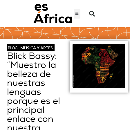
MÚSICA Y ARTES
BLOG
Blick Bassy:
“Muestro la
belleza de
nuestras
lenguas
porque es el
principal
enlace con
nuestra