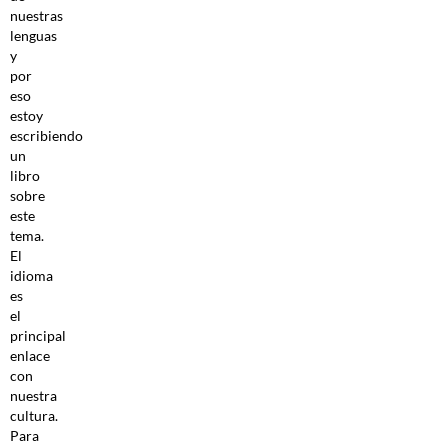
nuestras
lenguas
y
por
eso
estoy
escribiendo
un
libro
sobre
este
tema.
El
idioma
es
el
principal
enlace
con
nuestra
cultura.
Para