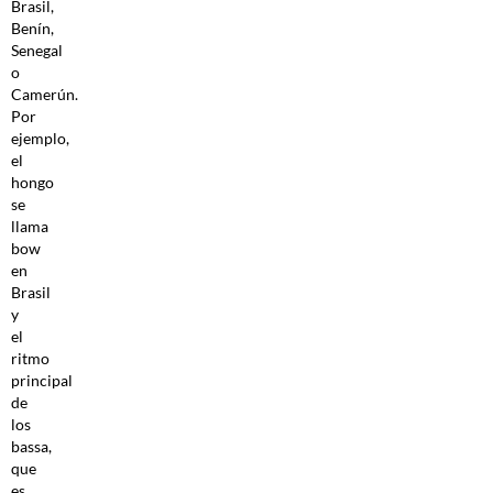
Brasil,
Benín,
Senegal
o
Camerún.
Por
ejemplo,
el
hongo
se
llama
bow
en
Brasil
y
el
ritmo
principal
de
los
bassa,
que
es