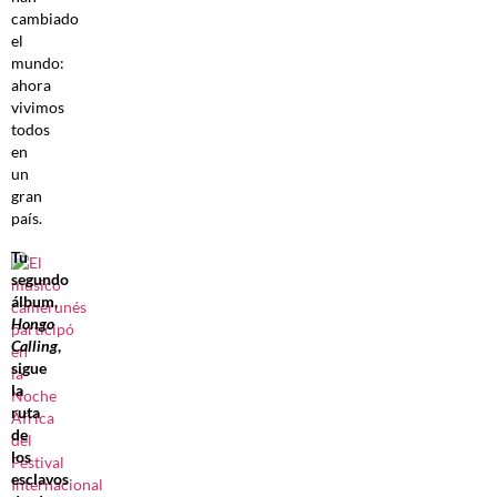
cambiado
el
mundo:
ahora
vivimos
todos
en
un
gran
país.
Tu
segundo
álbum,
Hongo
Calling
,
sigue
la
ruta
de
los
esclavos