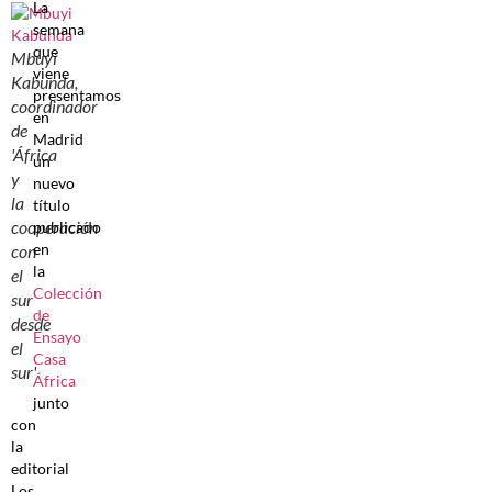
La
semana
que
Mbuyi
viene
Kabunda,
presentamos
coordinador
en
de
Madrid
'África
un
y
nuevo
la
título
cooperación
publicado
en
con
la
el
Colección
sur
de
desde
Ensayo
el
Casa
sur'
África
junto
con
la
editorial
Los