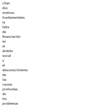
citan
dos
motivos
fundamentales:
la
falta
de
financiación
en
el
ámbito
social
y
el
desconocimiento
de
las
causas
profundas
de
los
problemas