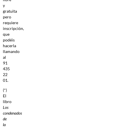
y
gratuita
pero
requiere
inscripción,
que
podéis
hacerla
llamando
al
91
435
22
01.
(*)
El
libro
Los
condenados
de
la