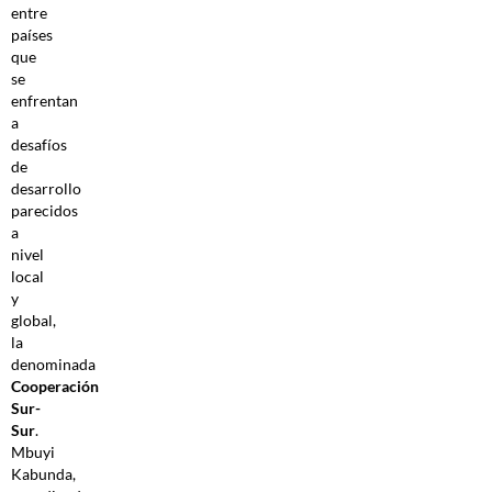
entre
países
que
se
enfrentan
a
desafíos
de
desarrollo
parecidos
a
nivel
local
y
global,
la
denominada
Cooperación
Sur-
Sur
.
Mbuyi
Kabunda,