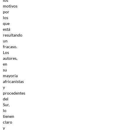
los
motivos
por
los
que
está
resultando
un
fracaso.
Los
autores,
en
su
mayoría
africanistas
y
procedentes
del
Sur,
lo
tienen
claro
y