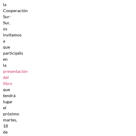
la
Cooperación
Sur-
Sur,
os
invitamos
a
que
participéis
en
la
presentación
del
libro
que
tendrá
lugar
el
próximo
martes,
18
de