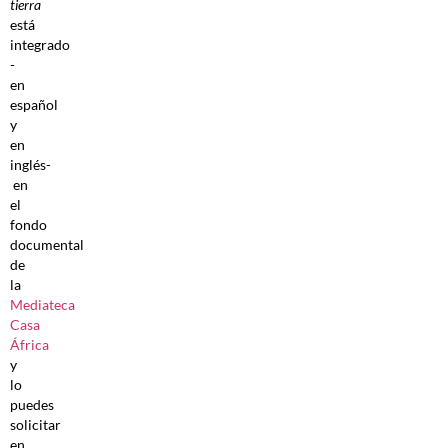
tierra
está
integrado
-
en
español
y
en
inglés-
en
el
fondo
documental
de
la
Mediateca
Casa
África
y
lo
puedes
solicitar
en