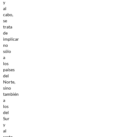
y
al
cabo,
se
trata
de
implicar
no
sólo
a
los
países
del
Norte,
sino
también
a
los
del
Sur
y
al
resto