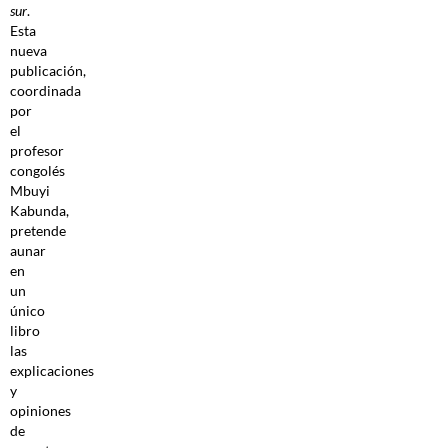
sur
.
Esta
nueva
publicación,
coordinada
por
el
profesor
congolés
Mbuyi
Kabunda,
pretende
aunar
en
un
único
libro
las
explicaciones
y
opiniones
de