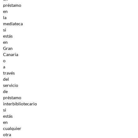
préstamo
en
la
mediateca
si
estás
en
Gran
Canaria
o
a
través
del
servicio
de
préstamo
interbibliotecario
si
estás
en
cualquier
otra