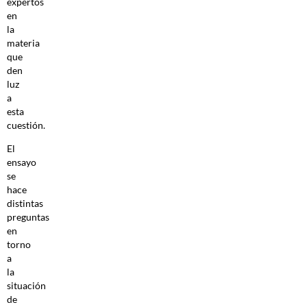
expertos
en
la
materia
que
den
luz
a
esta
cuestión.
El
ensayo
se
hace
distintas
preguntas
en
torno
a
la
situación
de