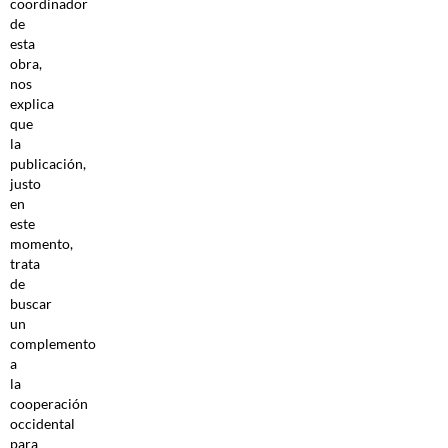
coordinador
de
esta
obra,
nos
explica
que
la
publicación,
justo
en
este
momento,
trata
de
buscar
un
complemento
a
la
cooperación
occidental
para