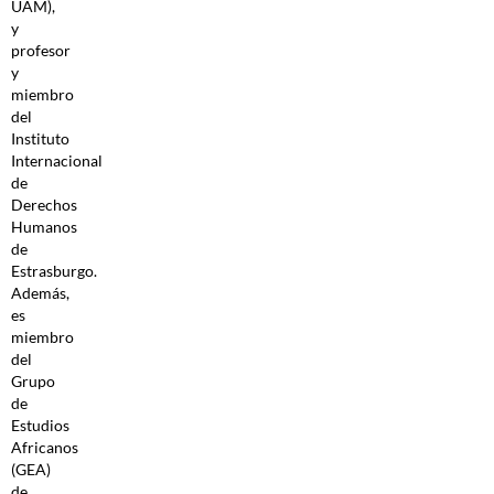
UAM),
y
profesor
y
miembro
del
Instituto
Internacional
de
Derechos
Humanos
de
Estrasburgo.
Además,
es
miembro
del
Grupo
de
Estudios
Africanos
(GEA)
de