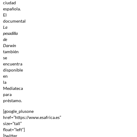
ciudad
española.
El
documental
La
pesadilla
de
Darwin
también
se
encuentra
disponible
en
la
Mediateca
para
préstamo.
[google_plusone
href=”https://www.esafrica.es”
size=”tall”
float=”left”]
[twitter