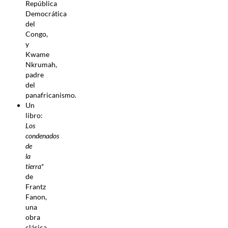
República
Democrática
del
Congo,
y
Kwame
Nkrumah,
padre
del
panafricanismo.
Un
libro:
Los
condenados
de
la
tierra
*
de
Frantz
Fanon,
una
obra
clásica