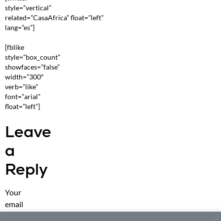
style=”vertical”
related=”CasaAfrica” float=”left”
lang=”es”]
[fblike
style=”box_count”
showfaces=”false”
width=”300″
verb=”like”
font=”arial”
float=”left”]
Leave
a
Reply
Your
email
address