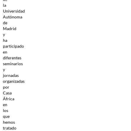
la
Universidad
Autónoma
de
Madrid
y
ha
participado
en
diferentes
seminarios
y
jornadas
organizadas
por
Casa
África
en
los
que
hemos
tratado