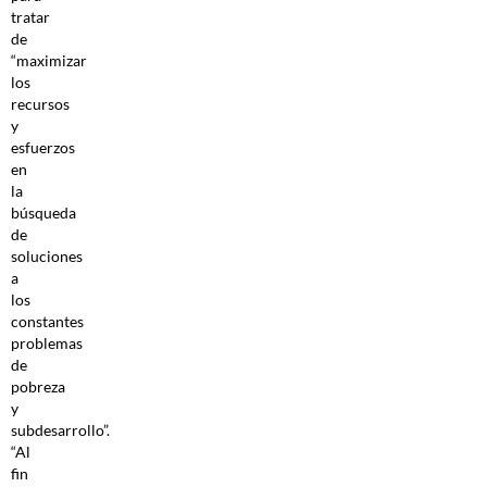
tratar
de
“maximizar
los
recursos
y
esfuerzos
en
la
búsqueda
de
soluciones
a
los
constantes
problemas
de
pobreza
y
subdesarrollo”.
“Al
fin