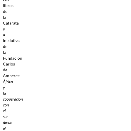
libros
de
la
Catarata
y
a
iniciativa
de
la
Fundación
Carlos
de
Amberes:
África
y
la
cooperación
con
el
sur
desde
el