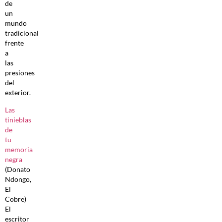
de
un
mundo
tradicional
frente
a
las
presiones
del
exterior.
Las
tinieblas
de
tu
memoria
negra
(Donato
Ndongo,
El
Cobre)
El
escritor