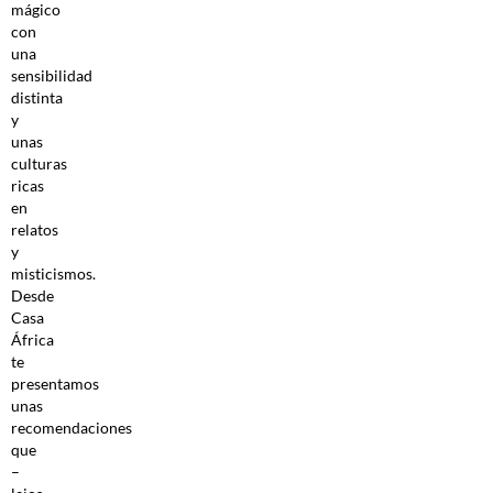
mágico
con
una
sensibilidad
distinta
y
unas
culturas
ricas
en
relatos
y
misticismos.
Desde
Casa
África
te
presentamos
unas
recomendaciones
que
–