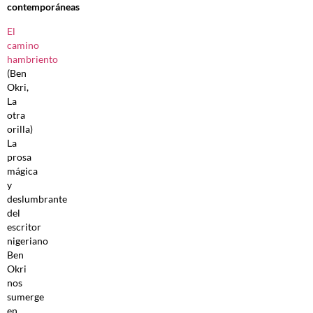
contemporáneas
El
camino
hambriento
(Ben
Okri,
La
otra
orilla)
La
prosa
mágica
y
deslumbrante
del
escritor
nigeriano
Ben
Okri
nos
sumerge
en