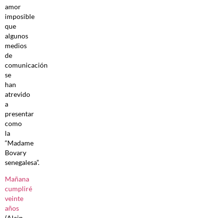
amor
imposible
que
algunos
medios
de
comunicación
se
han
atrevido
a
presentar
como
la
“Madame
Bovary
senegalesa”.
Mañana
cumpliré
veinte
años
(Alain