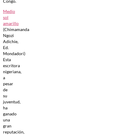
Congo.
Medio
sol
amarillo
(Chimamanda
Ngozi
Adichie,
Ed.
Mondadori)
Esta
escritora
nigeriana,
a
pesar
de
su
juventud,
ha
ganado
una
gran
reputación,