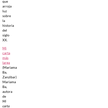
que
arroja
luz
sobre
la
historia
del
siglo
XX.
Mi
carta
más
larga
(Mariama
Ba,
Zanzibar)
Mariama
Ba,
autora
de
Mi
carta