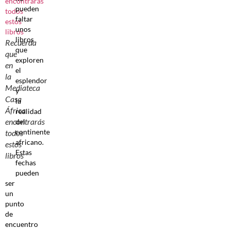
pueden
faltar
unos
libros
Recuerda
que
que
exploren
en
el
la
esplendor
Mediateca
y
Casa
la
África
realidad
encontrarás
del
continente
todos
africano.
estos
Estas
libros
fechas
pueden
ser
un
punto
de
encuentro