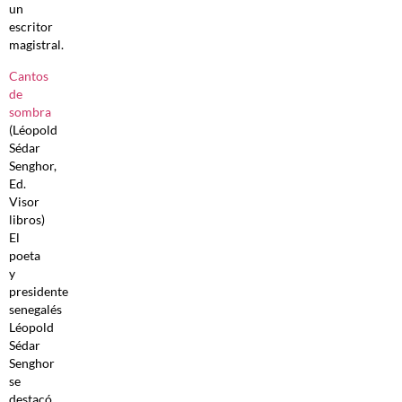
un
escritor
magistral.
Cantos
de
sombra
(Léopold
Sédar
Senghor,
Ed.
Visor
libros)
El
poeta
y
presidente
senegalés
Léopold
Sédar
Senghor
se
destacó