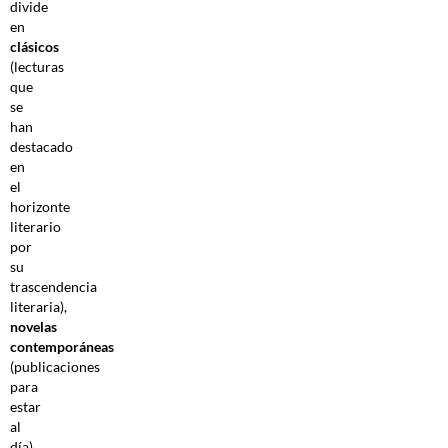
divide
en
clásicos
(lecturas
que
se
han
destacado
en
el
horizonte
literario
por
su
trascendencia
literaria),
novelas
contemporáneas
(publicaciones
para
estar
al
día),