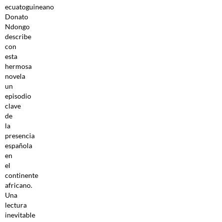
ecuatoguineano
Donato
Ndongo
describe
con
esta
hermosa
novela
un
episodio
clave
de
la
presencia
española
en
el
continente
africano.
Una
lectura
inevitable