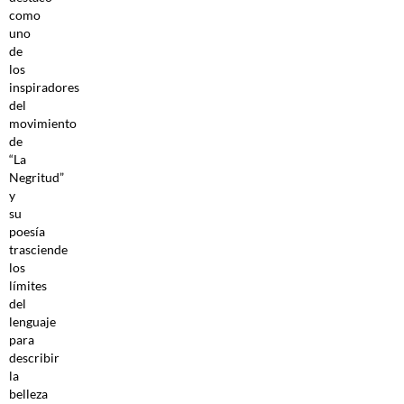
como
uno
de
los
inspiradores
del
movimiento
de
“La
Negritud”
y
su
poesía
trasciende
los
límites
del
lenguaje
para
describir
la
belleza