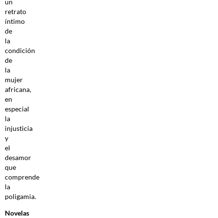
un
retrato
íntimo
de
la
condición
de
la
mujer
africana,
en
especial
la
injusticia
y
el
desamor
que
comprende
la
poligamia.
Novelas