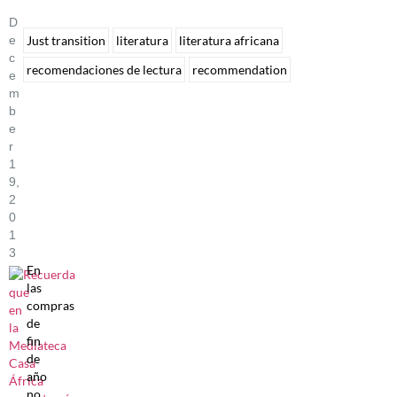
D
E
Just transition
literatura
literatura africana
C
recomendaciones de lectura
recommendation
E
M
B
E
R
1
9,
2
0
1
3
En
las
compras
de
fin
de
año
no