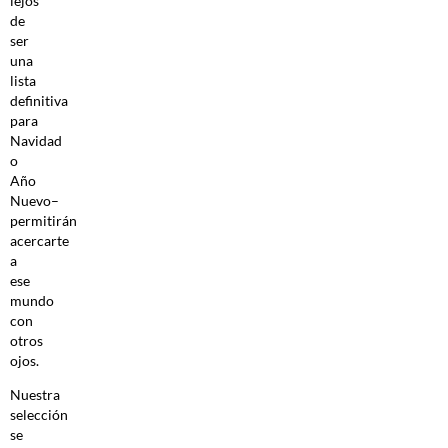
lejos
de
ser
una
lista
definitiva
para
Navidad
o
Año
Nuevo–
permitirán
acercarte
a
ese
mundo
con
otros
ojos.
Nuestra
selección
se