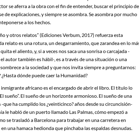
ctor se aferra a la obra con el fin de entender, buscar el principio de
rse de explicaciones, y siempre se asombra. Se asombra por mucho
nteponerse a los hechos.
ueño y otros relatos” (Ediciones Verbum, 2017) refuerza esta
a relato es una rotura, un desgarramiento, que zarandea en lo má
uita el aliento, y, si a veces nos saca una sonrisa o carcajada -
el autor también es hábil-, es a través de una situación o una
sombrece a la sociedad y que nos invita siempre a preguntarnos:
 ¿Hasta dónde puede caer la Humanidad?
 inmigrante africano es el encargado de abrir el libro. El título lo
“El sueño”. El sueño de un horizonte armonioso. El sueño de una
ta -que ha cumplido los ¿veinticinco? años desde su circuncisión-
ía le habló de un puerto llamado Las Palmas, cómo empezó a
mo se trasladó a Barcelona para trabajar en una carretera en
 en una hamaca hedionda que pinchaba las espaldas desnudas.