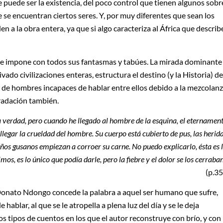
e puede ser la existencia, del poco control que tienen algunos sobr
que se encuentran ciertos seres. Y, por muy diferentes que sean los
en a la obra entera, ya que si algo caracteriza al África que describ
a se impone con todos sus fantasmas y tabúes. La mirada dominante
vado civilizaciones enteras, estructura el destino (y la Historia) de
 de hombres incapaces de hablar entre ellos debido a la mezcolan
gradación también.
a verdad, pero cuando he llegado al hombre de la esquina, el eternamen
llegar la crueldad del hombre. Su cuerpo está cubierto de pus, las herid
ueños gusanos empiezan a corroer su carne. No puedo explicarlo, ésta es 
os, es lo único que podía darle, pero la fiebre y el dolor se los cerraba
(p.35
. Donato Ndongo concede la palabra a aquel ser humano que sufre,
ablar, al que se le atropella a plena luz del día y se le deja
s tipos de cuentos en los que el autor reconstruye con brío, y con