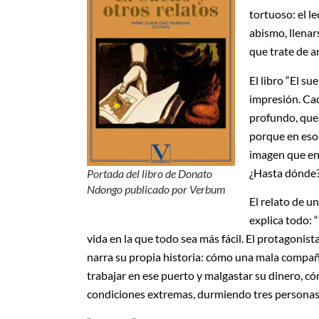
tortuoso: el le
abismo, llena
que trate de a
El libro “El s
impresión. Cad
profundo, que q
porque en eso 
imagen que en
¿Hasta dónde?
Portada del libro de Donato
Ndongo publicado por Verbum
El relato de un
explica todo: 
vida en la que todo sea más fácil. El protagonis
narra su propia historia: cómo una mala compañ
trabajar en ese puerto y malgastar su dinero, có
condiciones extremas, durmiendo tres personas