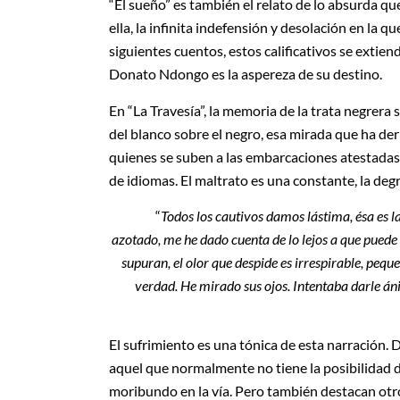
“El sueño” es también el relato de lo absurda qu
ella, la infinita indefensión y desolación en la 
siguientes cuentos, estos calificativos se extiend
Donato Ndongo es la aspereza de su destino.
En “La Travesía”, la memoria de la trata negrer
del blanco sobre el negro, esa mirada que ha deri
quienes se suben a las embarcaciones atestadas
de idiomas. El maltrato es una constante, la de
“
Todos los cautivos damos lástima, ésa es l
azotado, me he dado cuenta de lo lejos a que puede 
supuran, el olor que despide es irrespirable, peq
verdad. He mirado sus ojos. Intentaba darle ánim
El sufrimiento es una tónica de esta narración
aquel que normalmente no tiene la posibilidad de h
moribundo en la vía. Pero también destacan otro