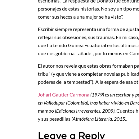
escribirlas. La respuesta de Donato fue contun
personajes de estas historias. No soy un tipo mo
comer sus heces a una mujer se ha visto”.
Escribir siempre representa una forma de ajustar
reflejar sus obsesiones, sus traumas. En mi caso,
que ha tenido Guinea Ecuatorial en los últimos añ
que nos gobierna –añade-, por lo menos en Came
El autor nos revela que estas obras formaban par
tribu” (y que viene a completar novelas publica
poderes de la tempestad”). A la espera de esa ot
Johari Gautier Carmona
(1979) es un escritor y p
en Valledupar (Colombia), tras haber vivido en Barc
mambo
(Ediciones Irreverentes, 2009),
Cuentos hi
y sus pesadillas
(Atmósfera Literaria, 2015).
Leave a Reply