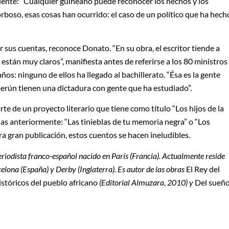
dente: “Cualquier guineano puede reconocer los hechos y los
rboso, esas cosas han ocurrido: el caso de un político que ha hech
 sus cuentas, reconoce Donato. “En su obra, el escritor tiende a
 están muy claros”, manifiesta antes de referirse a los 80 ministros
os: ninguno de ellos ha llegado al bachillerato. “Ésa es la gente
rún tienen una dictadura con gente que ha estudiado”.
te de un proyecto literario que tiene como título “Los hijos de la
das anteriormente: “Las tinieblas de tu memoria negra” o “Los
ra gran publicación, estos cuentos se hacen ineludibles.
eriodista franco-español nacido en París (Francia). Actualmente reside
elona (España) y Derby (Inglaterra). Es autor de las obras
El Rey del
stóricos del pueblo africano
(Editorial Almuzara, 2010) y
Del sueñ