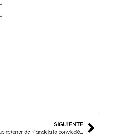
SIGUIENTE
Antonio Lozano: “Tenemos que retener de Mandela la convicción para combatir la injusticia”