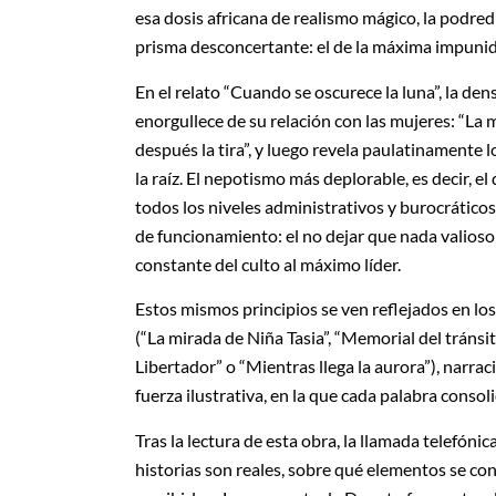
esa dosis africana de realismo mágico, la podre
prisma desconcertante: el de la máxima impuni
En el relato “Cuando se oscurece la luna”, la d
enorgullece de su relación con las mujeres: “La 
después la tira”, y luego revela paulatinamente 
la raíz. El nepotismo más deplorable, es decir, e
todos los niveles administrativos y burocrático
de funcionamiento: el no dejar que nada valioso
constante del culto al máximo líder.
Estos mismos principios se ven reflejados en lo
(“La mirada de Niña Tasia”, “Memorial del tránsi
Libertador” o “Mientras llega la aurora”), narra
fuerza ilustrativa, en la que cada palabra consol
Tras la lectura de esta obra, la llamada telefóni
historias son reales, sobre qué elementos se con