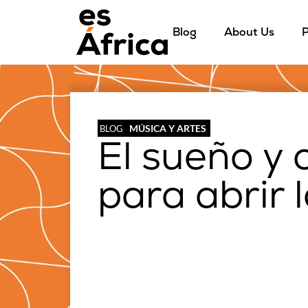
Blog
About Us
P
MÚSICA Y ARTES
BLOG
El sueño y 
para abrir l