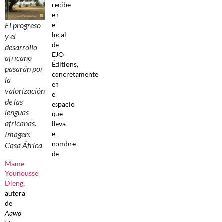
recibe
en
El progreso
el
local
y el
de
desarrollo
EJO
africano
Éditions,
pasarán por
concretamente
la
en
valorización
el
de las
espacio
lenguas
que
africanas.
lleva
Imagen:
el
nombre
Casa África
de
Mame
Younousse
Dieng
,
autora
de
Aawo