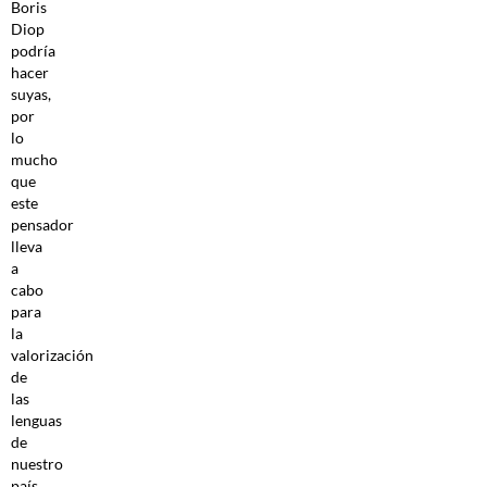
Boris
Diop
podría
hacer
suyas,
por
lo
mucho
que
este
pensador
lleva
a
cabo
para
la
valorización
de
las
lenguas
de
nuestro
país.