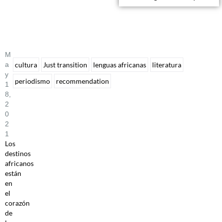
M
A
cultura
Just transition
lenguas africanas
literatura
Y
periodismo
recommendation
1
8,
2
0
2
1
Los
destinos
africanos
están
en
el
corazón
de