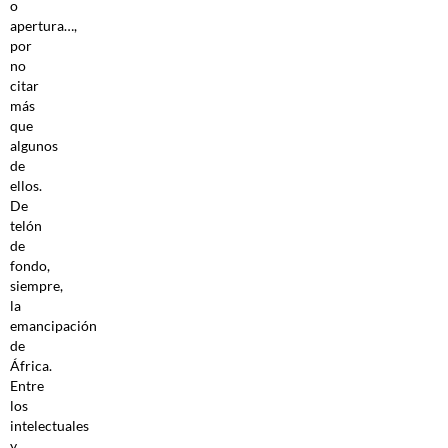
o
apertura…,
por
no
citar
más
que
algunos
de
ellos.
De
telón
de
fondo,
siempre,
la
emancipación
de
África.
Entre
los
intelectuales
y