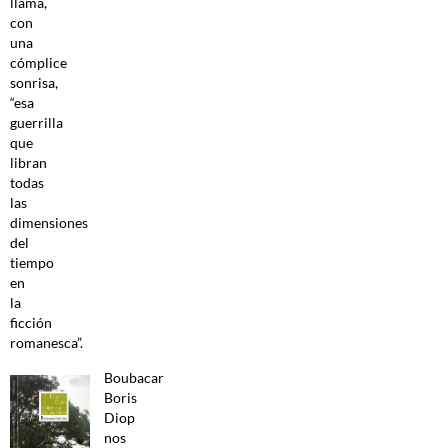
llama,
con
una
cómplice
sonrisa,
“esa
guerrilla
que
libran
todas
las
dimensiones
del
tiempo
en
la
ficción
romanesca”.
Boubacar
Boris
Diop
nos