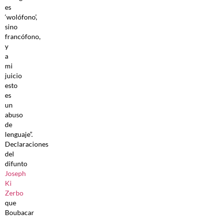
es
‘wolófono’,
sino
francófono,
y
a
mi
juicio
esto
es
un
abuso
de
lenguaje”.
Declaraciones
del
difunto
Joseph
Ki
Zerbo
que
Boubacar