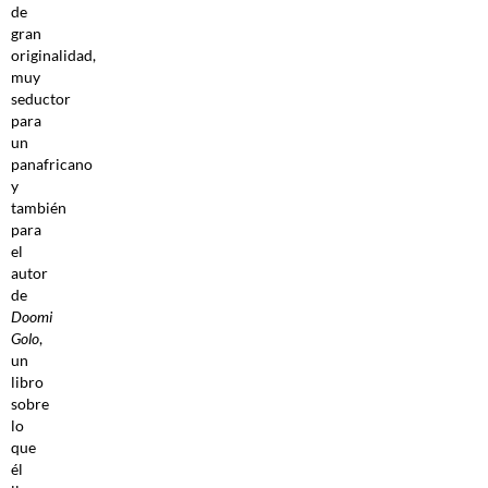
de
gran
originalidad,
muy
seductor
para
un
panafricano
y
también
para
el
autor
de
Doomi
Golo
,
un
libro
sobre
lo
que
él