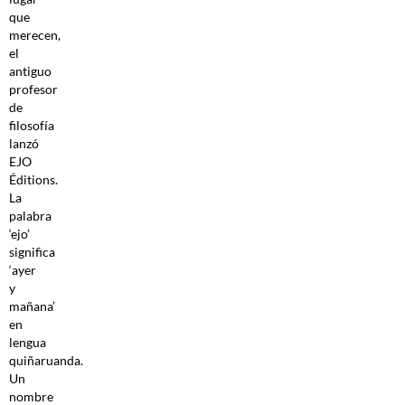
que
merecen,
el
antiguo
profesor
de
filosofía
lanzó
EJO
Éditions.
La
palabra
‘ejo’
significa
‘ayer
y
mañana’
en
lengua
quiñaruanda.
Un
nombre