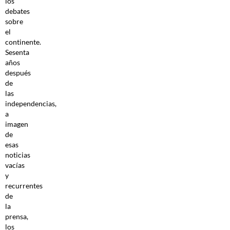
los
debates
sobre
el
continente.
Sesenta
años
después
de
las
independencias,
a
imagen
de
esas
noticias
vacías
y
recurrentes
de
la
prensa,
los