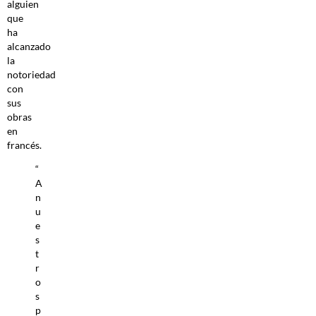
alguien
que
ha
alcanzado
la
notoriedad
con
sus
obras
en
francés.
“
A
n
u
e
s
t
r
o
s
p