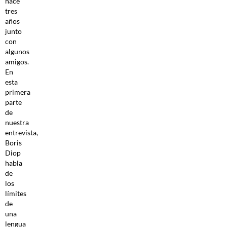
hace
tres
años
junto
con
algunos
amigos.
En
esta
primera
parte
de
nuestra
entrevista,
Boris
Diop
habla
de
los
límites
de
una
lengua