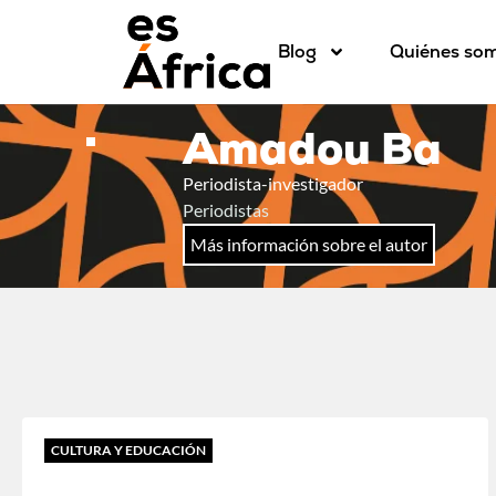
Blog
Quiénes so
Amadou Ba
Periodista-investigador
Periodistas
Más información sobre el autor
CULTURA Y EDUCACIÓN