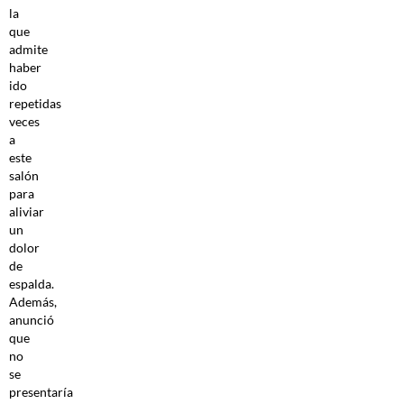
la
que
admite
haber
ido
repetidas
veces
a
este
salón
para
aliviar
un
dolor
de
espalda.
Además,
anunció
que
no
se
presentaría