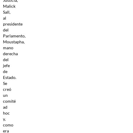
Justicia,
Malick
Sall,
al
presidente
del
Parlamento,
Moustapha,
mano
derecha
del
jefe
de
Estado.
Se
creó
un
comité
ad
hoc
y,
como
era