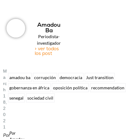
Amadou
Ba
Periodista-
investigador
> ver todos
los post
M
A
amadou ba
corrupción
democracia
Just transition
Rc
gobernanza en áfrica
oposición política
recommendation
H
1
senegal
sociedad civil
8,
2
0
2
1
Por
Por