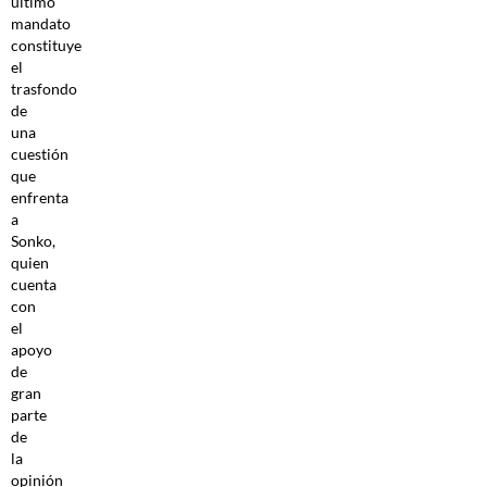
último
mandato
constituye
el
trasfondo
de
una
cuestión
que
enfrenta
a
Sonko,
quien
cuenta
con
el
apoyo
de
gran
parte
de
la
opinión