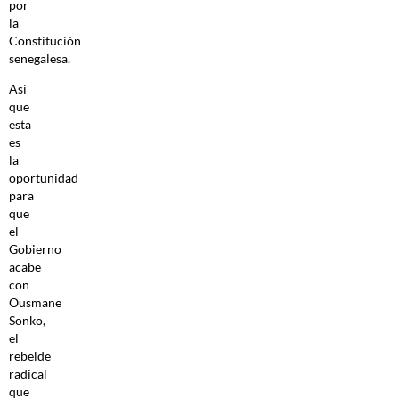
por
la
Constitución
senegalesa.
Así
que
esta
es
la
oportunidad
para
que
el
Gobierno
acabe
con
Ousmane
Sonko,
el
rebelde
radical
que