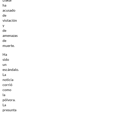
Dakar
ha
acusado
de
violación
y
de
amenazas
de
muerte.
Ha
sido
un
escándalo.
La
noticia
corrió
como
la
pólvora.
La
presunta