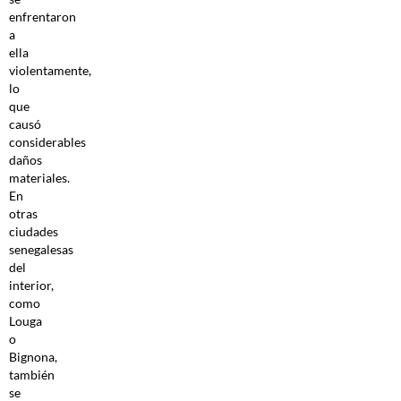
enfrentaron
a
ella
violentamente,
lo
que
causó
considerables
daños
materiales.
En
otras
ciudades
senegalesas
del
interior,
como
Louga
o
Bignona,
también
se