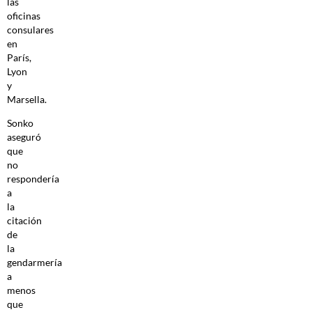
las
oficinas
consulares
en
París,
Lyon
y
Marsella.
Sonko
aseguró
que
no
respondería
a
la
citación
de
la
gendarmería
a
menos
que