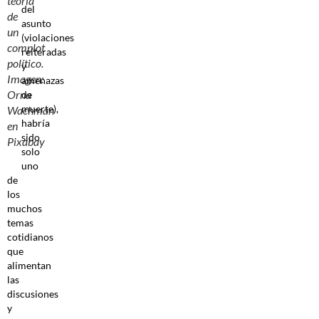
teoría
del
de
asunto
un
(violaciones
complot
reiteradas
político.
y
Imagen:
amenazas
Orna
de
muerte),
Wachman
habría
en
sido
Pixabay
solo
uno
de
los
muchos
temas
cotidianos
que
alimentan
las
discusiones
y