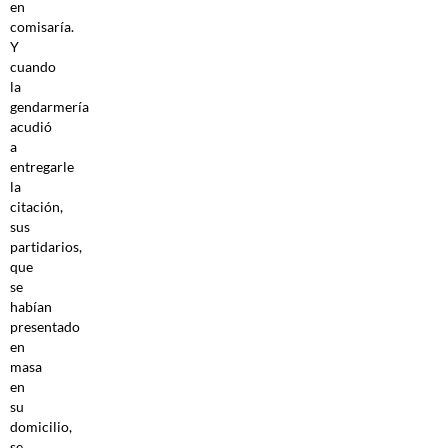
en
comisaría.
Y
cuando
la
gendarmería
acudió
a
entregarle
la
citación,
sus
partidarios,
que
se
habían
presentado
en
masa
en
su
domicilio,
se