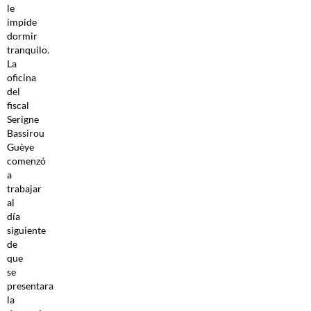
le
impide
dormir
tranquilo.
La
oficina
del
fiscal
Serigne
Bassirou
Guèye
comenzó
a
trabajar
al
día
siguiente
de
que
se
presentara
la