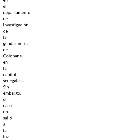
el
departamento
de
investigación
de
la
gendarmería
de
Colobane,
en
la
capital
senegalesa.
Sin
embargo,
el
caso
no
salió
a
la
luz