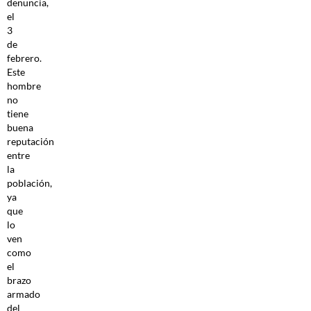
denuncia,
el
3
de
febrero.
Este
hombre
no
tiene
buena
reputación
entre
la
población,
ya
que
lo
ven
como
el
brazo
armado
del