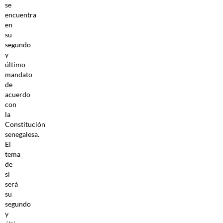
se
encuentra
en
su
segundo
y
último
mandato
de
acuerdo
con
la
Constitución
senegalesa.
El
tema
de
si
será
su
segundo
y