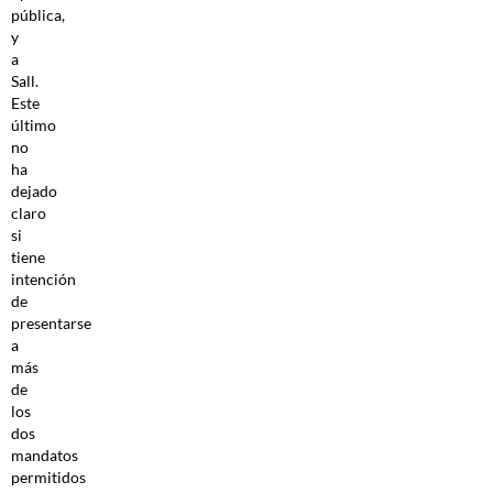
pública,
y
a
Sall.
Este
último
no
ha
dejado
claro
si
tiene
intención
de
presentarse
a
más
de
los
dos
mandatos
permitidos