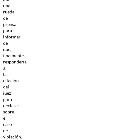
una
rueda
de
prensa
para
informar
de
que,
finalmente,
respondería
a
la
citación
del
juez
para
declarar
sobre
el
caso
de
violación.