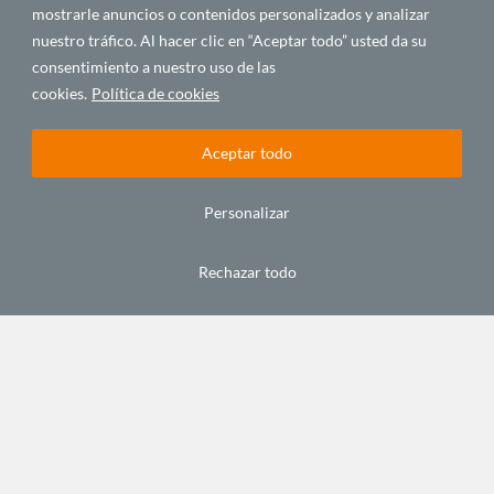
mostrarle anuncios o contenidos personalizados y analizar
nuestro tráfico. Al hacer clic en “Aceptar todo” usted da su
España no es Burkina
consentimiento a nuestro uso de las
septiembre 21, 2016
cookies.
Política de cookies
Aceptar todo
Personalizar
Rechazar todo
C/ Alfonso XIII, 5. 35003.