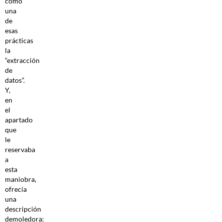
como
una
de
esas
prácticas
la
“extracción
de
datos”.
Y,
en
el
apartado
que
le
reservaba
a
esta
maniobra,
ofrecía
una
descripción
demoledora: