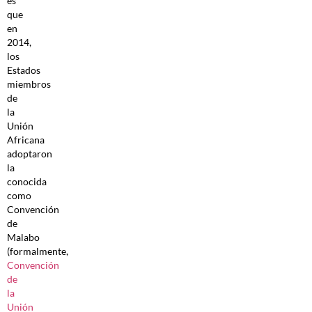
es
que
en
2014,
los
Estados
miembros
de
la
Unión
Africana
adoptaron
la
conocida
como
Convención
de
Malabo
(formalmente,
Convención
de
la
Unión