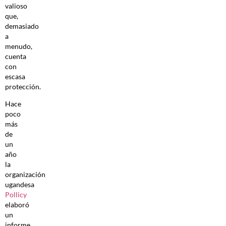
valioso
que,
demasiado
a
menudo,
cuenta
con
escasa
protección.
Hace
poco
más
de
un
año
la
organización
ugandesa
Pollicy
elaboró
un
informe