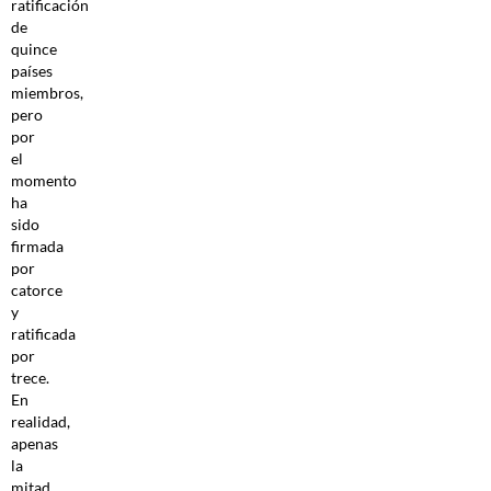
ratificación
de
quince
países
miembros,
pero
por
el
momento
ha
sido
firmada
por
catorce
y
ratificada
por
trece.
En
realidad,
apenas
la
mitad