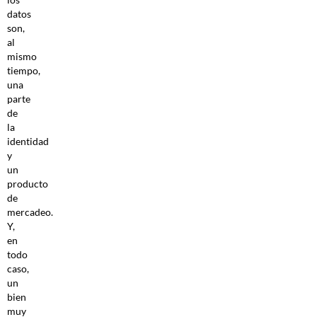
datos
son,
al
mismo
tiempo,
una
parte
de
la
identidad
y
un
producto
de
mercadeo.
Y,
en
todo
caso,
un
bien
muy