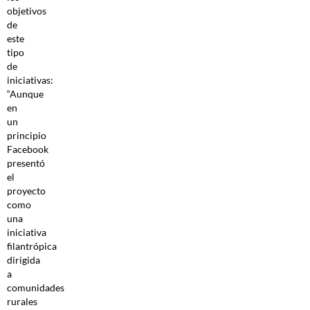
objetivos
de
este
tipo
de
iniciativas:
“Aunque
en
un
principio
Facebook
presentó
el
proyecto
como
una
iniciativa
filantrópica
dirigida
a
comunidades
rurales