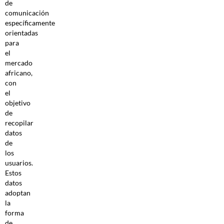
de
comunicación
específicamente
orientadas
para
el
mercado
africano,
con
el
objetivo
de
recopilar
datos
de
los
usuarios.
Estos
datos
adoptan
la
forma
de