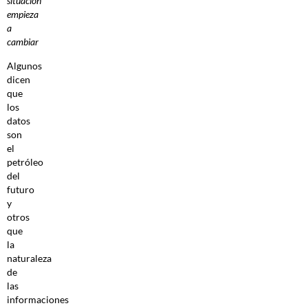
situación
empieza
a
cambiar
Algunos
dicen
que
los
datos
son
el
petróleo
del
futuro
y
otros
que
la
naturaleza
de
las
informaciones