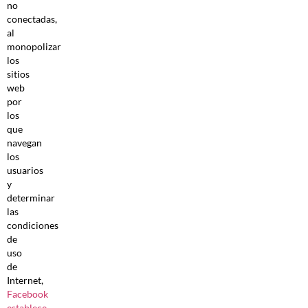
no
conectadas,
al
monopolizar
los
sitios
web
por
los
que
navegan
los
usuarios
y
determinar
las
condiciones
de
uso
de
Internet,
Facebook
establece