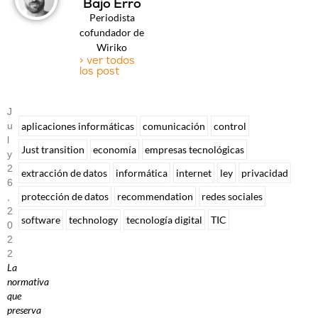
Bajo Erro
Periodista
cofundador de
Wiriko
> ver todos
los post
J
U
aplicaciones informáticas
comunicación
control
L
Just transition
economía
empresas tecnológicas
Y
2
extracción de datos
informática
internet
ley
privacidad
6
protección de datos
recommendation
redes sociales
,
2
software
technology
tecnología digital
TIC
0
2
2
La
normativa
que
preserva