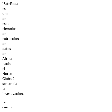
“SafeBoda
es
uno
de
esos
ejemplos
de
extracción
de
datos
de
África
hacia
el
Norte
Global”,
sentencia
la
investigación.
Lo
cierto