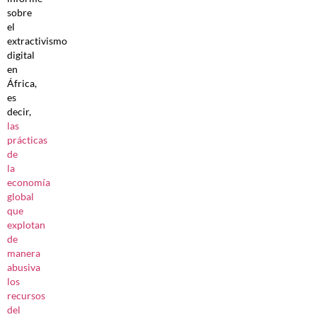
sobre
el
extractivismo
digital
en
África,
es
decir,
las
prácticas
de
la
economía
global
que
explotan
de
manera
abusiva
los
recursos
del