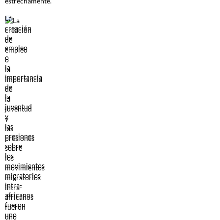
estrechamente.
La
creación
de
empleo
o
la
importancia
de
la
juventud
y
las
presiones
sobre
los
movimientos
migratorios
intra-
africanos
fueron
uno