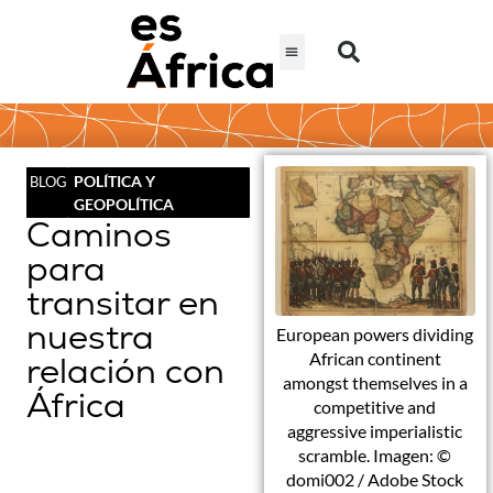
POLÍTICA Y
BLOG
GEOPOLÍTICA
Caminos
para
transitar en
nuestra
European powers dividing
African continent
relación con
amongst themselves in a
África
competitive and
aggressive imperialistic
scramble. Imagen: ©
domi002 / Adobe Stock