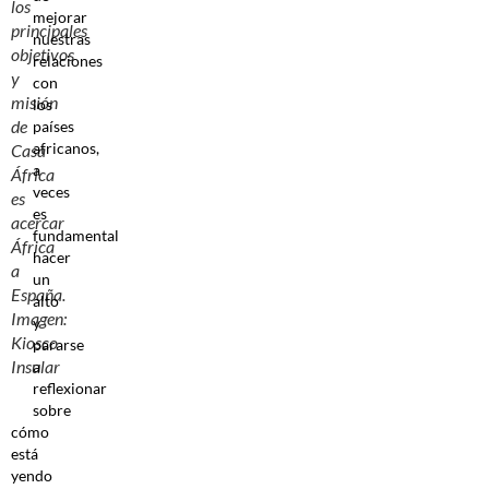
los
mejorar
principales
nuestras
objetivos
relaciones
y
con
misión
los
de
países
africanos,
Casa
a
África
veces
es
es
acercar
fundamental
África
hacer
a
un
España.
alto
Imagen:
y
Kiosco
pararse
Insular
a
reflexionar
sobre
cómo
está
yendo