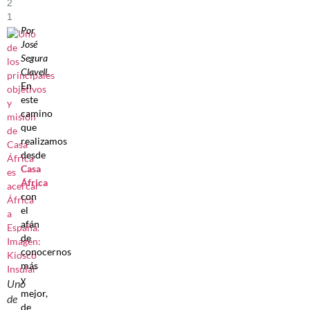
2
1
Por
José
Segura
Clavell
.
En
este
camino
que
realizamos
desde
Casa
África
con
el
afán
de
conocernos
más
y
Uno
mejor,
de
de