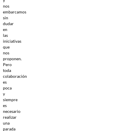
y
nos
embarcamos
sin
dudar
en
las
iniciativas
que
nos
proponen.
Pero
toda
colaboración
es
poca
y
siempre
es
necesario
realizar
una
parada