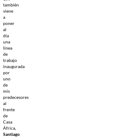
también
viene
a
poner
al
día
una
línea
de
trabajo
inaugurada
por
uno
de
mis
predecesores
al
frente
de
Casa
África,
Santiago