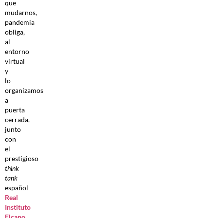
que
mudarnos,
pandemia
obliga,
al
entorno
virtual
y
lo
organizamos
a
puerta
cerrada,
junto
con
el
prestigioso
think
tank
español
Real
Instituto
Elcano
,