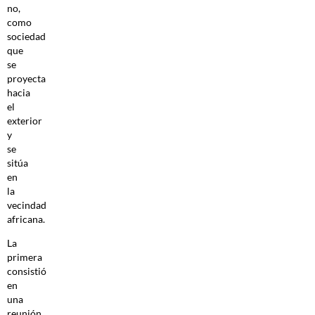
no,
como
sociedad
que
se
proyecta
hacia
el
exterior
y
se
sitúa
en
la
vecindad
africana.
La
primera
consistió
en
una
reunión