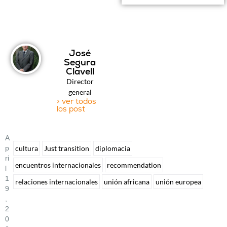
José
Segura
Clavell
Director
general
> ver todos
los post
A
P
cultura
Just transition
diplomacia
Ri
encuentros internacionales
recommendation
L
1
relaciones internacionales
unión africana
unión europea
9
,
2
0