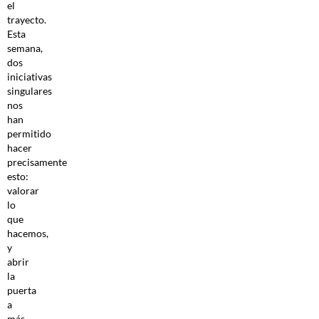
el
trayecto.
Esta
semana,
dos
iniciativas
singulares
nos
han
permitido
hacer
precisamente
esto:
valorar
lo
que
hacemos,
y
abrir
la
puerta
a
más