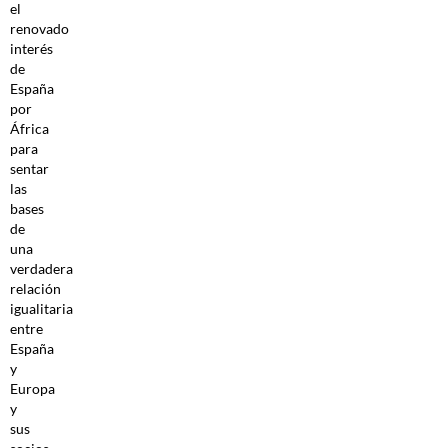
el
renovado
interés
de
España
por
África
para
sentar
las
bases
de
una
verdadera
relación
igualitaria
entre
España
y
Europa
y
sus