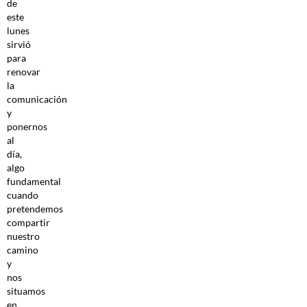
de
este
lunes
sirvió
para
renovar
la
comunicación
y
ponernos
al
día,
algo
fundamental
cuando
pretendemos
compartir
nuestro
camino
y
nos
situamos
en