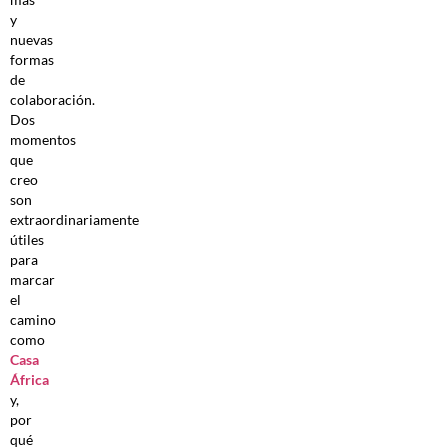
y
nuevas
formas
de
colaboración.
Dos
momentos
que
creo
son
extraordinariamente
útiles
para
marcar
el
camino
como
Casa
África
y,
por
qué