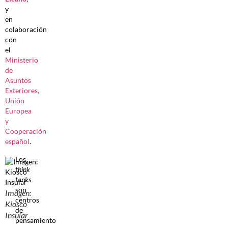
y
en
colaboración
con
el
Ministerio
de
Asuntos
Exteriores,
Unión
Europea
y
Cooperación
español
.
Los
think
tanks
son
Imagen:
centros
Kiosco
de
Insular
pensamiento