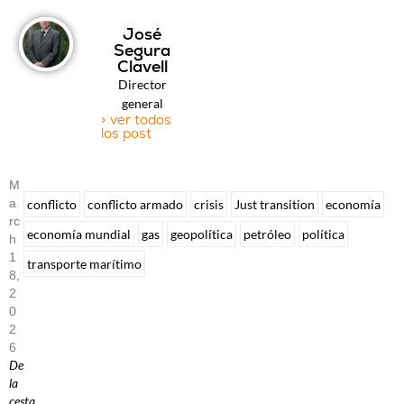
José
Segura
Clavell
Director
general
> ver todos
los post
M
A
conflicto
conflicto armado
crisis
Just transition
economía
Rc
economía mundial
gas
geopolítica
petróleo
política
H
1
transporte marítimo
8,
2
0
2
6
De
la
cesta