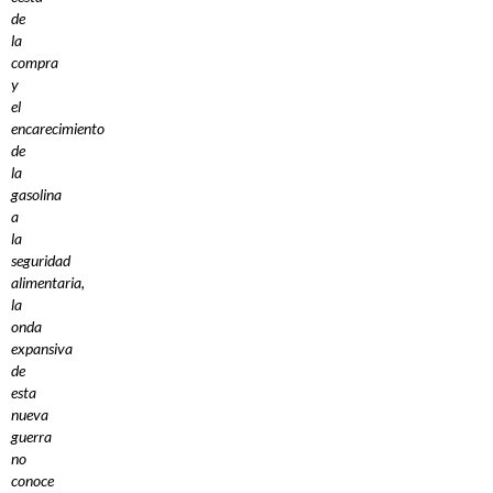
de
la
compra
y
el
encarecimiento
de
la
gasolina
a
la
seguridad
alimentaria,
la
onda
expansiva
de
esta
nueva
guerra
no
conoce