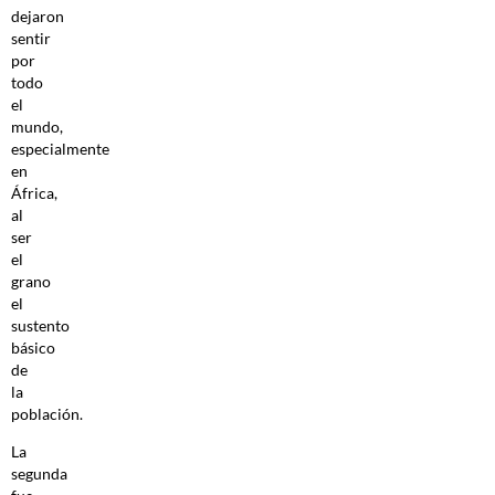
dejaron
sentir
por
todo
el
mundo,
especialmente
en
África,
al
ser
el
grano
el
sustento
básico
de
la
población.
La
segunda