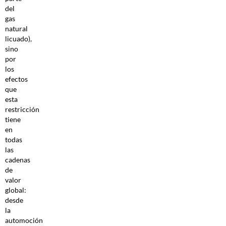
del
gas
natural
licuado),
sino
por
los
efectos
que
esta
restricción
tiene
en
todas
las
cadenas
de
valor
global:
desde
la
automoción