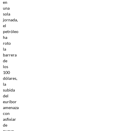
en
una
sola
jornada,
el
petróleo
ha
roto
la
barrera
de
los
100
dólares,
la
subida
del
euríbor
amenaza
con
asfixiar
de
nuevo