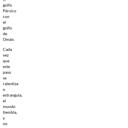
golfo
Pérsico
con
el
golfo
de
Omán.
Cada
vez
que
este
paso
se
ralentiza
o
estrangula,
el
mundo
tiembla,
y
no