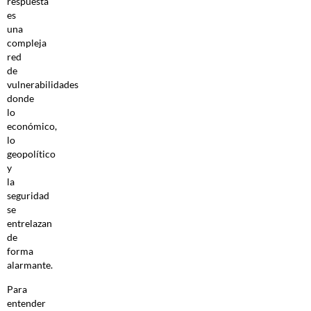
respuesta
es
una
compleja
red
de
vulnerabilidades
donde
lo
económico,
lo
geopolítico
y
la
seguridad
se
entrelazan
de
forma
alarmante.
Para
entender