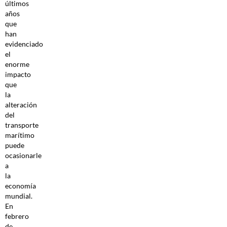
últimos
años
que
han
evidenciado
el
enorme
impacto
que
la
alteración
del
transporte
marítimo
puede
ocasionarle
a
la
economía
mundial.
En
febrero
de