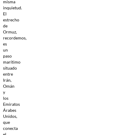
misma
inquietud.
El
estrecho
de
Ormuz,
recordemos,
es
un
paso
marítimo
situado
entre
Irán,
Omán
y
los
Emiratos
Árabes
Unidos,
que
conecta
el