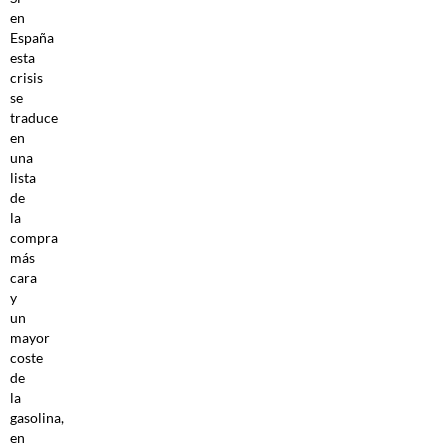
en
España
esta
crisis
se
traduce
en
una
lista
de
la
compra
más
cara
y
un
mayor
coste
de
la
gasolina,
en