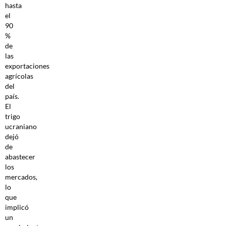
hasta
el
90
%
de
las
exportaciones
agrícolas
del
país.
El
trigo
ucraniano
dejó
de
abastecer
los
mercados,
lo
que
implicó
un