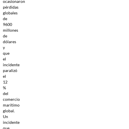
ocasionaron
pérdidas
globales
de
9600
millones
de
dólares
y
que
el
incidente
paralizó
el
12
%
del
comercio
marítimo
global.
Un
incidente
que