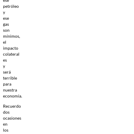
ese
petróleo
y
ese
gas
son
mínimos,
el
impacto
colateral
es
y
será
terrible
para
nuestra
economía.
Recuerdo
dos
ocasiones
en
los