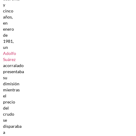
y
cinco
años,
en
enero
de
1981,
un
Adolfo
Suárez
acorralado
presentaba
su
dimisión
mientras
el
precio
del
crudo
se
disparaba
a