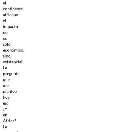
el
continente
africano
el
impacto
no
es
solo
económico,
sino
existencial.
La
pregunta
que
me
planteo
hoy
es:
¿Y
en
África?
La