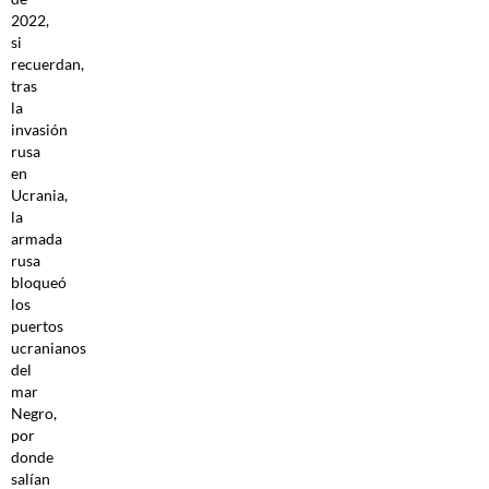
2022,
si
recuerdan,
tras
la
invasión
rusa
en
Ucrania,
la
armada
rusa
bloqueó
los
puertos
ucranianos
del
mar
Negro,
por
donde
salían