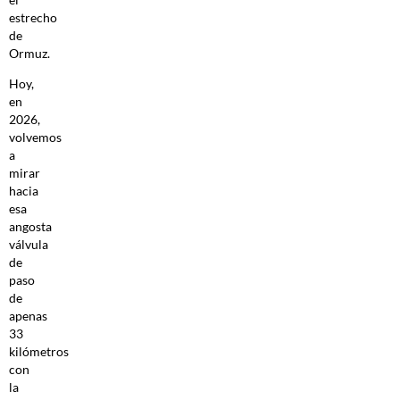
estrecho
de
Ormuz.
Hoy,
en
2026,
volvemos
a
mirar
hacia
esa
angosta
válvula
de
paso
de
apenas
33
kilómetros
con
la