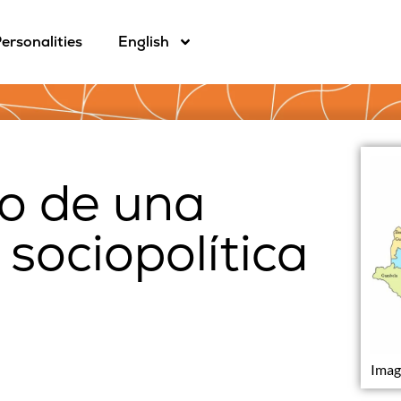
ersonalities
English
lo de una
 sociopolítica
Imag