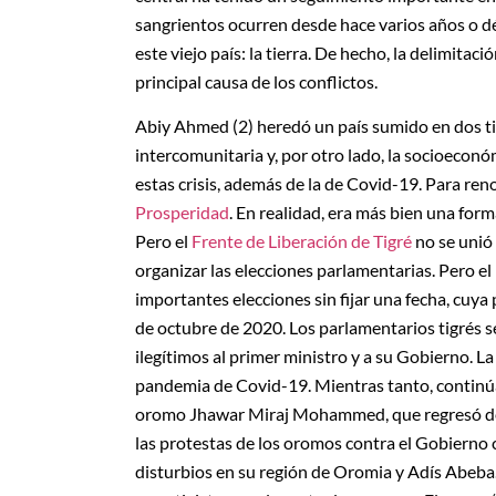
sangrientos ocurren desde hace varios años o d
este viejo país: la tierra. De hecho, la delimitac
principal causa de los conflictos.
Abiy Ahmed (2) heredó un país sumido en dos tipos
intercomunitaria y, por otro lado, la socioeconó
estas crisis, además de la de Covid-19. Para ren
Prosperidad
. En realidad, era más bien una form
Pero el
Frente de Liberación de Tigré
no se unió 
organizar las elecciones parlamentarias. Pero 
importantes elecciones sin fijar una fecha, cuya 
de octubre de 2020. Los parlamentarios tigrés se
ilegítimos al primer ministro y a su Gobierno. La 
pandemia de Covid-19. Mientras tanto, continúan 
oromo Jhawar Miraj Mohammed, que regresó del 
las protestas de los oromos contra el Gobierno
disturbios en su región de Oromia y Adís Abeba.