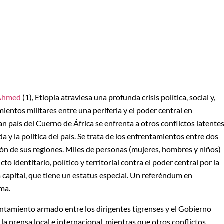
Ahmed
(1), Etiopía atraviesa una profunda crisis política, social y,
mientos militares entre una periferia y el poder central en
an país del Cuerno de África se enfrenta a otros conflictos latente
a y la política del país. Se trata de los enfrentamientos entre dos
ción de sus regiones. Miles de personas (mujeres, hombres y niños)
 identitario, político y territorial contra el poder central por la
a capital, que tiene un estatus especial. Un referéndum en
ma.
ntamiento armado entre los dirigentes tigrenses y el Gobierno
a prensa local e internacional, mientras que otros conflictos