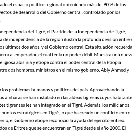
do el espacio político regional obteniendo más del 90 % de los
oyectos de desarrollo del Gobierno central, controlado por los
.
independencia del Tigré, el Partido de la Independencia de Tigré,
ca de independencia de la región ilustra la profunda división entre 
los últimos dos años, y el Gobierno central. Esta situación recuerd
guerra al emperador, el cual tenía un poder débil. Muestra una nuev
religiosa abisinia y etíope contra el poder central de la Etiopía
entre dos hombres, ministros en el mismo gobierno, Abiy Ahmed y
do los problemas humanos y políticos del país. Aprovechando la
anos amharas se han instalado en las aldeas tigresas cuyos habitant
s tigrenses les han integrado en el Tigré. Además, los milicianos
 puntos estratégicos en Tigré, lo que ha creado un conflicto entre
rlo, el Gobierno etíope reconoció la ayuda del ejército eritreo.
dos de Eritrea que se encuentran en Tigré desde el año 2000. El