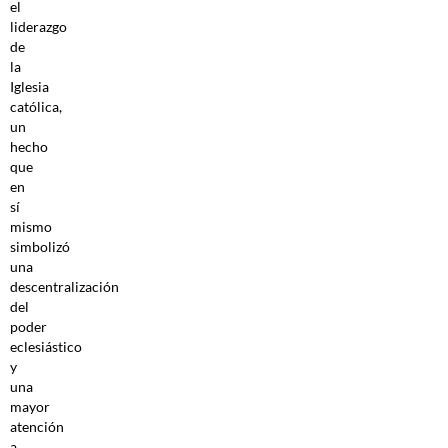
el
liderazgo
de
la
Iglesia
católica,
un
hecho
que
en
sí
mismo
simbolizó
una
descentralización
del
poder
eclesiástico
y
una
mayor
atención
a