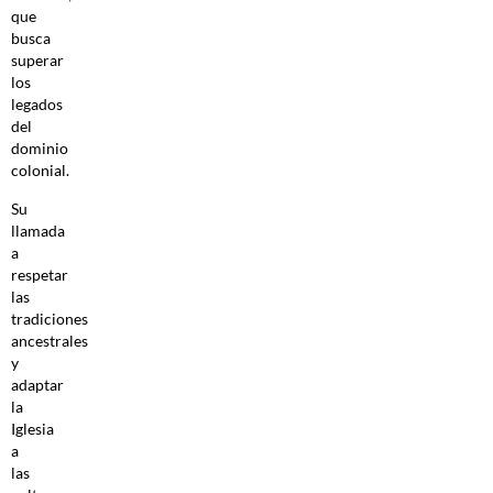
que
busca
superar
los
legados
del
dominio
colonial.
Su
llamada
a
respetar
las
tradiciones
ancestrales
y
adaptar
la
Iglesia
a
las