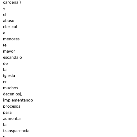
cardenal)
y
el
abuso
clerical
a
menores
(el
mayor
escándalo
de
la
iglesia
en
muchos
decenios),
implementando
procesos
para
aumentar
la
transparencia
y