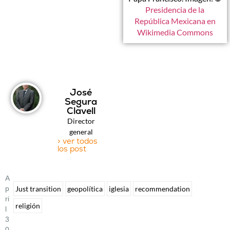
Presidencia de la
República Mexicana en
Wikimedia Commons
José
Segura
Clavell
Director
general
> ver todos
los post
A
P
Just transition
geopolítica
iglesia
recommendation
Ri
religión
L
3
0