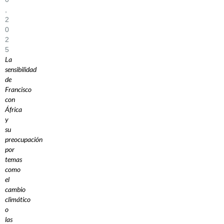
,
2
0
2
5
La
sensibilidad
de
Francisco
con
África
y
su
preocupación
por
temas
como
el
cambio
climático
o
las