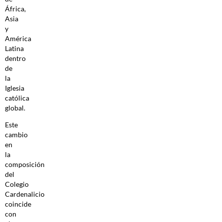
África,
Asia
y
América
Latina
dentro
de
la
Iglesia
católica
global.
Este
cambio
en
la
composición
del
Colegio
Cardenalicio
coincide
con