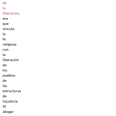
de
la
liberación
,
esa
que
vincula
la
fe
religiosa
con
la
liberación
de
los
pueblos
de
las
estructuras
de
injusticia.
Al
abogar