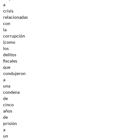
a
crisis
relacionadas
con
la
corrupción
(como
los
delitos
fiscales
que
condujeron
a
una
condena
de
cinco
años
de
prisión
a
un