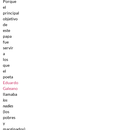
Porque
el
principal
objetivo
de
este
papa
fue
servir
a
los
que
el
poeta
Eduardo
Galeano
llamaba
los
nadies
(los
pobres
y
marginados)