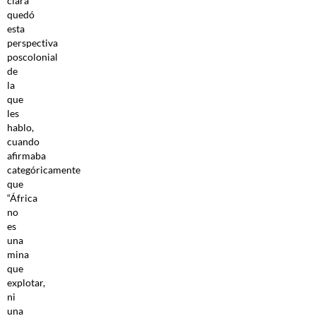
clara
quedó
esta
perspectiva
poscolonial
de
la
que
les
hablo,
cuando
afirmaba
categóricamente
que
“África
no
es
una
mina
que
explotar,
ni
una