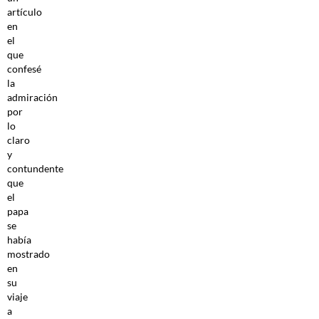
artículo
en
el
que
confesé
la
admiración
por
lo
claro
y
contundente
que
el
papa
se
había
mostrado
en
su
viaje
a