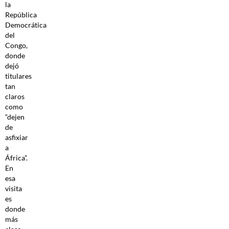
la
República
Democrática
del
Congo,
donde
dejó
titulares
tan
claros
como
“dejen
de
asfixiar
a
África”.
En
esa
visita
es
donde
más