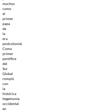
muchos
como
el
primer
papa
de
la
era
postcolonial.
Como
primer
pontífice
del
Sur
Global
rompió
con
la
histórica
hegemonía
occidental
en