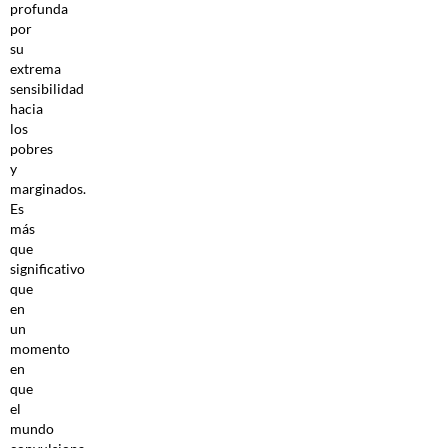
profunda
por
su
extrema
sensibilidad
hacia
los
pobres
y
marginados.
Es
más
que
significativo
que
en
un
momento
en
que
el
mundo