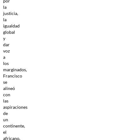
por
la
justicia,
la
igualdad
global
y
dar
voz
a
los
marginados,
Francisco
se
alineó
con
las
aspiraciones
de
un
continente,
el
africano,