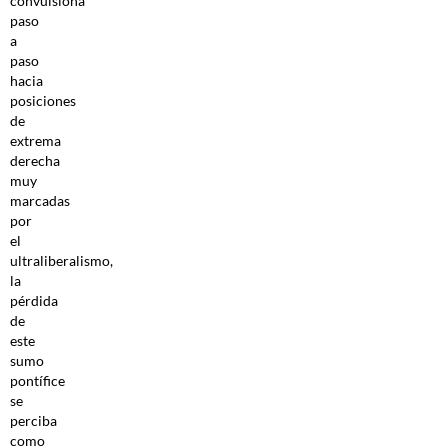
convulsiona
paso
a
paso
hacia
posiciones
de
extrema
derecha
muy
marcadas
por
el
ultraliberalismo,
la
pérdida
de
este
sumo
pontífice
se
perciba
como