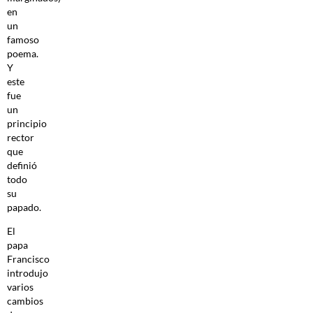
en
un
famoso
poema.
Y
este
fue
un
principio
rector
que
definió
todo
su
papado.
El
papa
Francisco
introdujo
varios
cambios