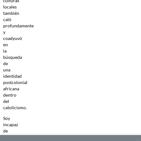
culturas
locales
también
caló
profundamente
y
coadyuvó
en
la
búsqueda
de
una
identidad
postcolonial
africana
dentro
del
catolicismo.
Soy
incapaz
de
hacer