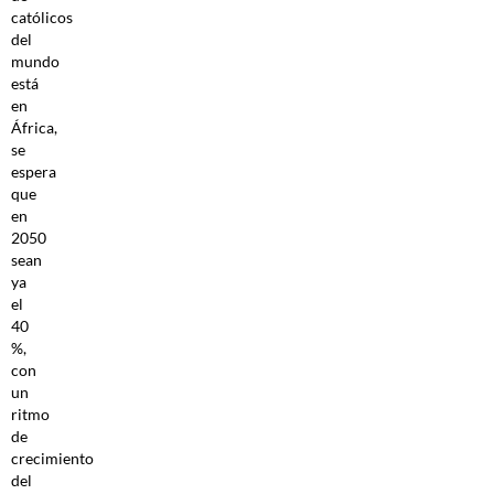
católicos
del
mundo
está
en
África,
se
espera
que
en
2050
sean
ya
el
40
%,
con
un
ritmo
de
crecimiento
del