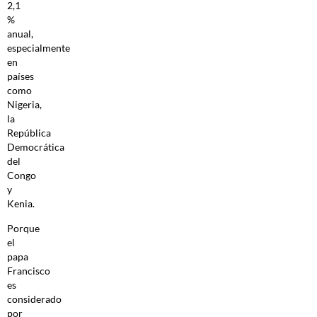
2,1
%
anual,
especialmente
en
países
como
Nigeria,
la
República
Democrática
del
Congo
y
Kenia.
Porque
el
papa
Francisco
es
considerado
por