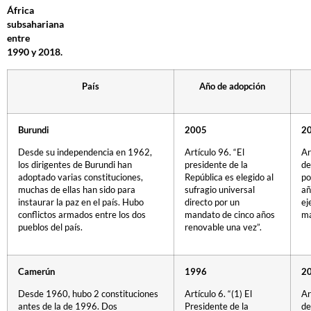
África
subsahariana
entre
1990 y 2018.
País
Año de adopción
Burundi
2005
2
Desde su independencia en 1962,
Artículo 96. “El
Ar
los dirigentes de Burundi han
presidente de la
de
adoptado varias constituciones,
República es elegido al
po
muchas de ellas han sido para
sufragio universal
añ
instaurar la paz en el país. Hubo
directo por un
ej
conflictos armados entre los dos
mandato de cinco años
ma
pueblos del país.
renovable una vez”.
Camerún
1996
2
Desde 1960, hubo 2 constituciones
Artículo 6. “(1) El
Ar
antes de la de 1996. Dos
Presidente de la
de