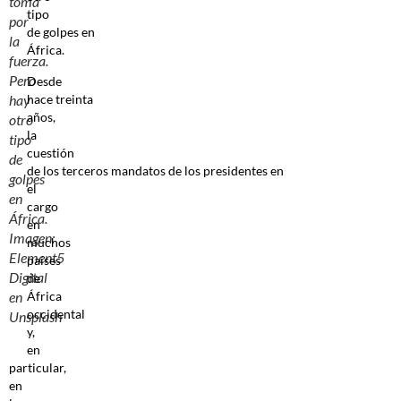
toma
tipo
por
de golpes en
la
África.
fuerza.
Pero
Desde
hace treinta
hay
años,
otro
la
tipo
cuestión
de
de los terceros mandatos de los presidentes en
golpes
el
en
cargo
África.
en
Imagen:
muchos
Element5
países
Digital
de
África
en
occidental
Unsplash
y,
en
particular,
en