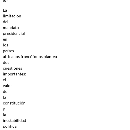
(8)
La
limitación
del
mandato
presidencial
en
los
países
africanos francófonos plantea
dos
cuestiones
importantes:
el
valor
de
la
constitución
y
la
inestabilidad
política