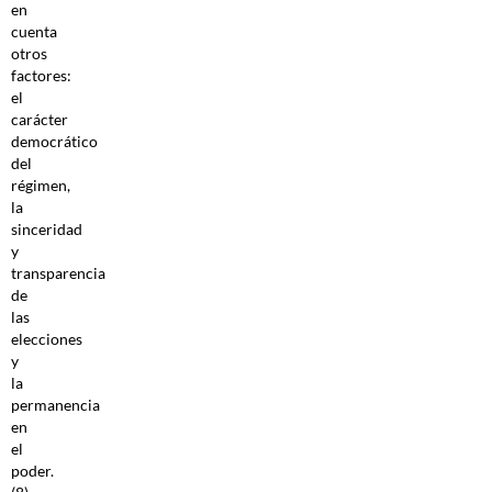
en
cuenta
otros
factores:
el
carácter
democrático
del
régimen,
la
sinceridad
y
transparencia
de
las
elecciones
y
la
permanencia
en
el
poder.