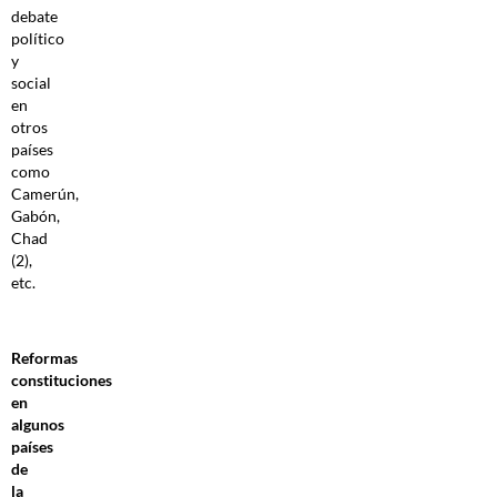
debate
político
y
social
en
otros
países
como
Camerún,
Gabón,
Chad
(2),
etc.
Reformas
constituciones
en
algunos
países
de
la