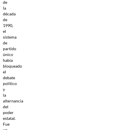
de
la
década
de
1990,
el
sistema
de
partido
único
había
bloqueado
el
debate
político
y
la
alternancia
del
poder
estatal.
Fue
un