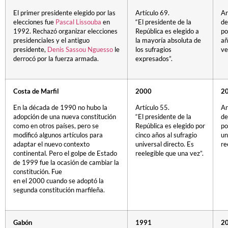
El primer presidente elegido por las
Artículo 69.
Ar
elecciones fue
Pascal Lissouba
en
“El presidente de la
de
1992. Rechazó organizar elecciones
República es elegido a
po
presidenciales y el antiguo
la mayoría absoluta de
añ
presidente,
Denis Sassou Nguesso
le
los sufragios
ve
derrocó por la fuerza armada.
expresados”.
Costa de Marfil
2000
2
En la década de 1990 no hubo la
Artículo 55.
Ar
adopción de una nueva constitución
“El presidente de la
de
como en otros países, pero se
República es elegido por
po
modificó algunos artículos para
cinco años al sufragio
un
adaptar el nuevo contexto
universal directo. Es
re
continental. Pero el golpe de Estado
reelegible que una vez”.
de 1999 fue la ocasión de cambiar la
constitución. Fue
en el 2000 cuando se adoptó la
segunda constitución marfileña.
Gabón
1991
2