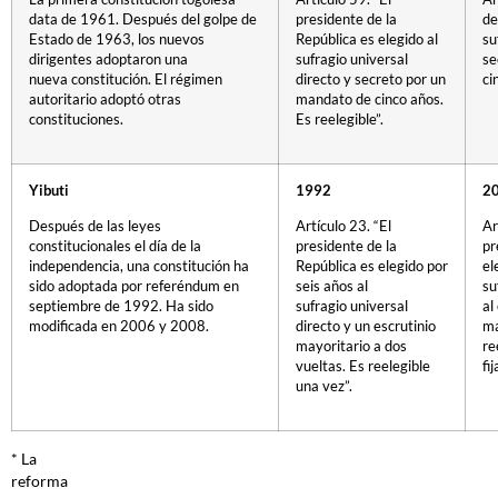
data de 1961. Después del golpe de
presidente de la
de
Estado de 1963, los nuevos
República es elegido al
su
dirigentes adoptaron una
sufragio universal
se
nueva constitución. El régimen
directo y secreto por un
ci
autoritario adoptó otras
mandato de cinco años.
constituciones.
Es reelegible”.
Yibuti
1992
2
Después de las leyes
Artículo 23. “El
Ar
constitucionales el día de la
presidente de la
pr
independencia, una constitución ha
República es elegido por
el
sido adoptada por referéndum en
seis años al
su
septiembre de 1992. Ha sido
sufragio universal
al
modificada en 2006 y 2008.
directo y un escrutinio
ma
mayoritario a dos
re
vueltas. Es reelegible
fi
una vez”.
* La
reforma