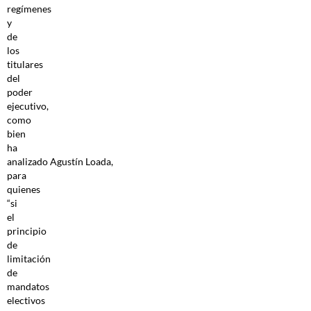
regímenes
y
de
los
titulares
del
poder
ejecutivo,
como
bien
ha
analizado Agustín Loada,
para
quienes
“si
el
principio
de
limitación
de
mandatos
electivos