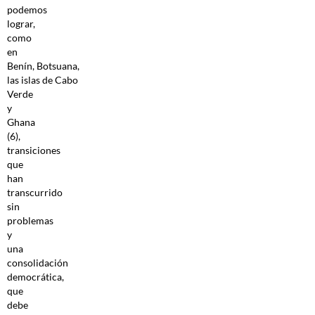
podemos
lograr,
como
en
Benín, Botsuana,
las islas de Cabo
Verde
y
Ghana
(6),
transiciones
que
han
transcurrido
sin
problemas
y
una
consolidación
democrática,
que
debe