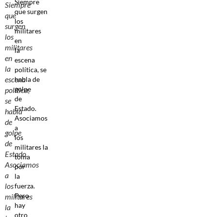
Siempre
Siempre
que surgen
que
los
surgen
militares
los
en
militares
la
en
escena
la
política, se
escena
habla de
golpe
política,
de
se
Estado.
habla
Asociamos
de
a
golpe
los
de
militares la
Estado.
toma
Asociamos
por
a
la
los
fuerza.
Pero
militares
hay
la
otro