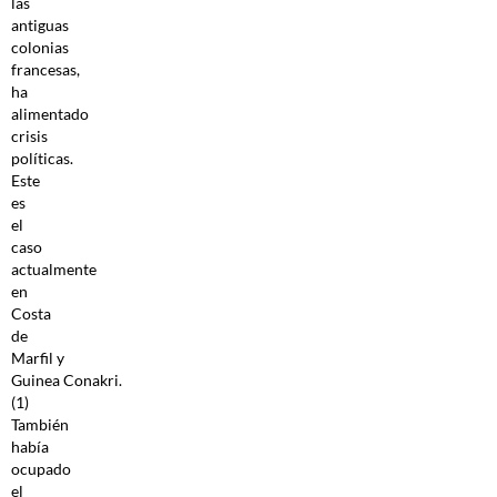
las
antiguas
colonias
francesas,
ha
alimentado
crisis
políticas.
Este
es
el
caso
actualmente
en
Costa
de
Marfil y
Guinea Conakri.
(1)
También
había
ocupado
el