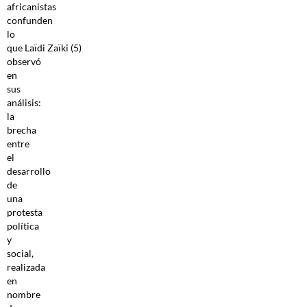
africanistas
confunden
lo
que Laïdi Zaïki (5)
observó
en
sus
análisis:
la
brecha
entre
el
desarrollo
de
una
protesta
política
y
social,
realizada
en
nombre