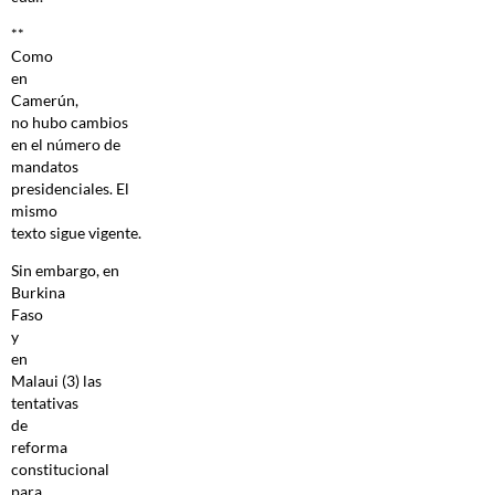
**
Como
en
Camerún,
no hubo cambios
en el número de
mandatos
presidenciales. El
mismo
texto sigue vigente.
Sin embargo, en
Burkina
Faso
y
en
Malaui (3) las
tentativas
de
reforma
constitucional
para