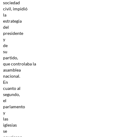
sociedad
civil, impidió
la
estrategia
del
presidente
y
de
su
partido,
que controlaba la
asamblea
nacional.
En
cuanto al
segundo,
el
parlamento
y
las
iglesias
se