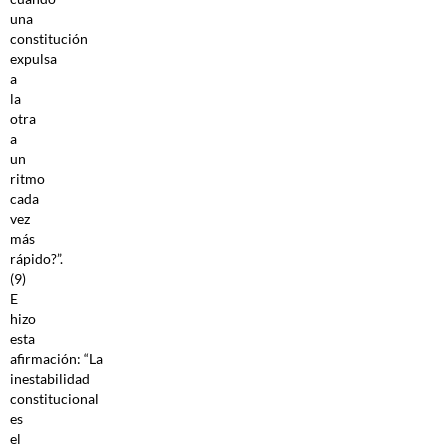
una
constitución
expulsa
a
la
otra
a
un
ritmo
cada
vez
más
rápido?”.
(9)
E
hizo
esta
afirmación: “La
inestabilidad
constitucional
es
el