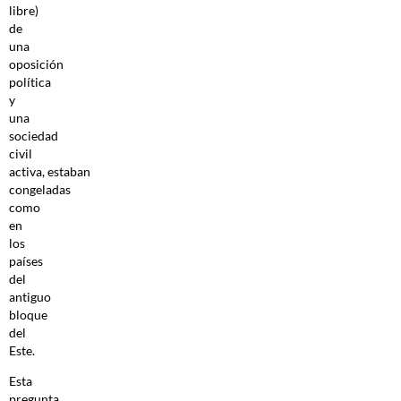
libre)
de
una
oposición
política
y
una
sociedad
civil
activa, estaban
congeladas
como
en
los
países
del
antiguo
bloque
del
Este.
Esta
pregunta