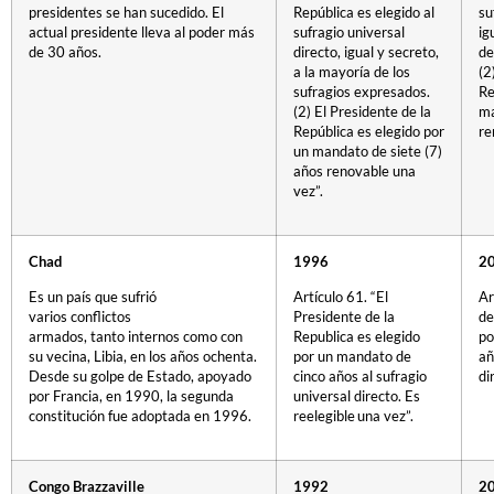
presidentes se han sucedido. El
República es elegido al
su
actual presidente lleva al poder más
sufragio universal
ig
de 30 años.
directo, igual y secreto,
de
a la mayoría de los
(2
sufragios expresados.
Re
(2) El Presidente de la
ma
República es elegido por
re
un mandato de siete (7)
años renovable una
vez”.
Chad
1996
2
Es un país que sufrió
Artículo 61. “El
Ar
varios conflictos
Presidente de la
de
armados, tanto internos como con
Republica es elegido
po
su vecina, Libia, en los años ochenta.
por un mandato de
añ
Desde su golpe de Estado, apoyado
cinco años al sufragio
di
por Francia, en 1990, la segunda
universal directo. Es
constitución fue adoptada en 1996.
reelegible una vez”.
Congo Brazzaville
1992
2