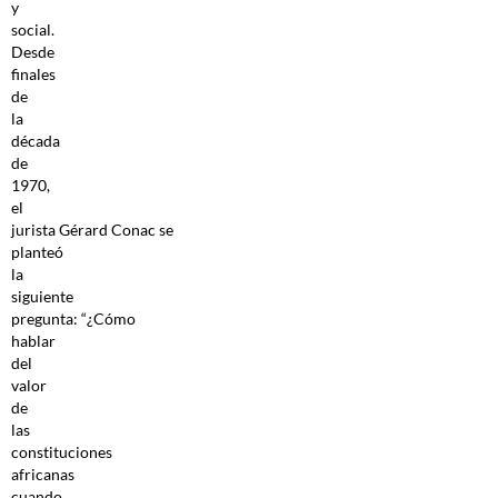
y
social.
Desde
finales
de
la
década
de
1970,
el
jurista Gérard Conac se
planteó
la
siguiente
pregunta: “¿Cómo
hablar
del
valor
de
las
constituciones
africanas
cuando