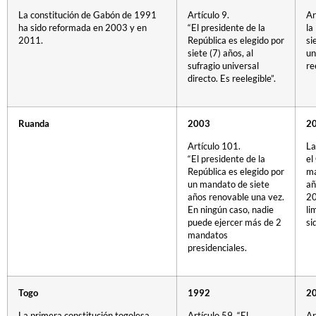
La constitución de Gabón de 1991
Artículo 9.
Ar
ha sido reformada en 2003 y en
“El presidente de la
la
2011.
República es elegido por
si
siete (7) años, al
un
sufragio universal
re
directo. Es reelegible”.
Ruanda
2003
2
Artículo 101.
La
“El presidente de la
el
República es elegido por
ma
un mandato de siete
añ
años renovable una vez.
20
En ningún caso, nadie
li
puede ejercer más de 2
si
mandatos
presidenciales.
Togo
1992
2
La primera constitución togolesa
Artículo 59. “El
Ar