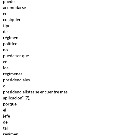
puede
acomodarse
en
cualquier
tipo
de
régimen
político,
no
puede ser que
en
los
regímenes
presidenciales
o
presidencialistas se encuentre más
aplicación” (7),
porque
el
jefe
de
tal
régimen