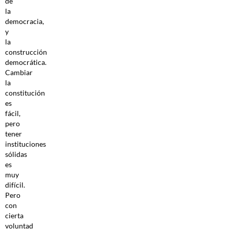
de
la
democracia,
y
la
construcción
democrática.
Cambiar
la
constitución
es
fácil,
pero
tener
instituciones
sólidas
es
muy
difícil.
Pero
con
cierta
voluntad