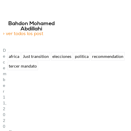
Bahdon Mohamed
Abdillahi
> ver todos los post
D
E
africa
Just transition
elecciones
politica
recommendation
C
tercer mandato
E
M
B
E
R
1
1,
2
0
2
0