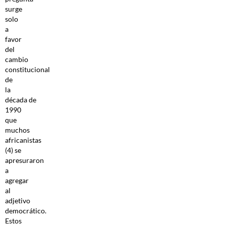
surge
solo
a
favor
del
cambio
constitucional
de
la
década de
1990
que
muchos
africanistas
(4) se
apresuraron
a
agregar
al
adjetivo
democrático.
Estos