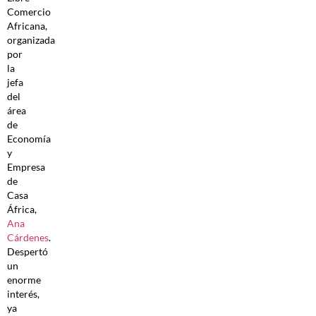
Comercio
Africana,
organizada
por
la
jefa
del
área
de
Economía
y
Empresa
de
Casa
África,
Ana
Cárdenes
.
Despertó
un
enorme
interés,
ya