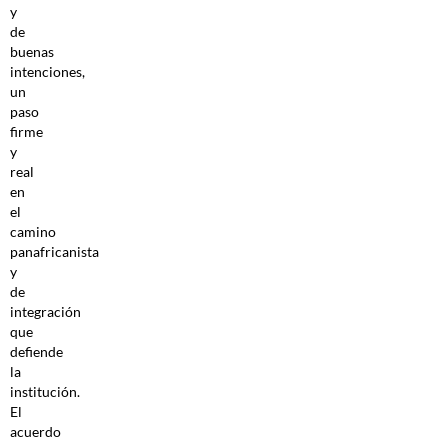
y
de
buenas
intenciones,
un
paso
firme
y
real
en
el
camino
panafricanista
y
de
integración
que
defiende
la
institución.
El
acuerdo