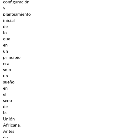
configuración
y
planteamiento
inicial
de
lo
que
en
un
principio
era
solo
un
sueño
en
el
seno
de
la
Unión
Africana.
Antes
de