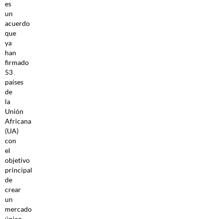
es
un
acuerdo
que
ya
han
firmado
53
países
de
la
Unión
Africana
(UA)
con
el
objetivo
principal
de
crear
un
mercado
único,