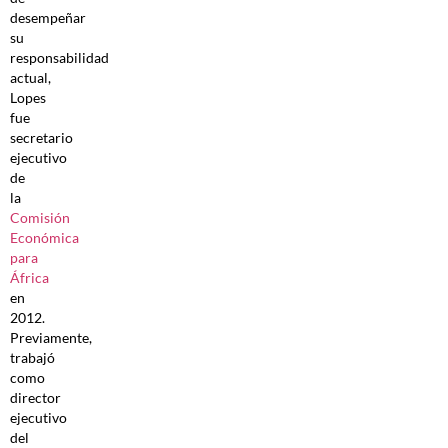
desempeñar
su
responsabilidad
actual,
Lopes
fue
secretario
ejecutivo
de
la
Comisión
Económica
para
África
en
2012.
Previamente,
trabajó
como
director
ejecutivo
del