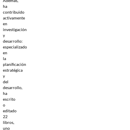
Además,
ha
contribuido
activamente
en
investigación
y
desarrollo:
especializado
en
la
planificación
estratégica
y
del
desarrollo,
ha
escrito
o
editado
22
libros,
uno