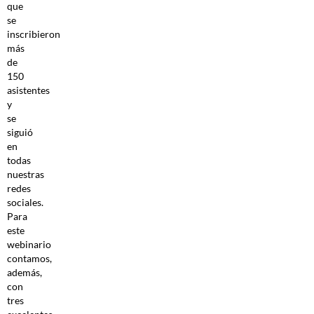
que
se
inscribieron
más
de
150
asistentes
y
se
siguió
en
todas
nuestras
redes
sociales.
Para
este
webinario
contamos,
además,
con
tres