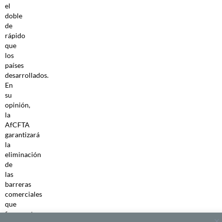
el
doble
de
rápido
que
los
países
desarrollados.
En
su
opinión,
la
AfCFTA
garantizará
la
eliminación
de
las
barreras
comerciales
que
fragmentan