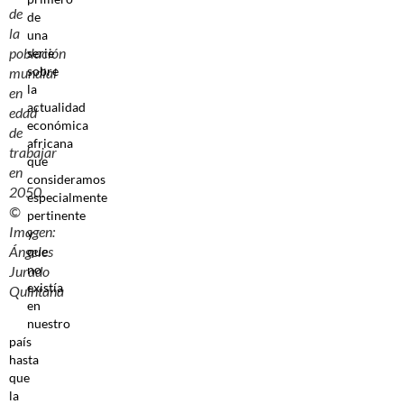
de
de
la
una
población
serie
sobre
mundial
la
en
actualidad
edad
económica
de
africana
trabajar
que
en
consideramos
2050.
especialmente
©
pertinente
Imagen:
y
Ángeles
que
no
Jurado
existía
Quintana
en
nuestro
país
hasta
que
la