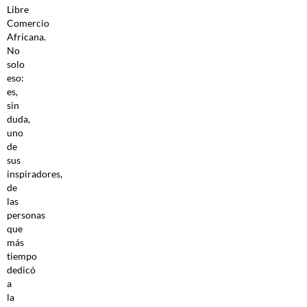
Libre
Comercio
Africana.
No
solo
eso:
es,
sin
duda,
uno
de
sus
inspiradores,
de
las
personas
que
más
tiempo
dedicó
a
la