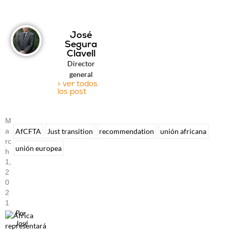
José
Segura
Clavell
Director
general
> ver todos
los post
M
A
AfCFTA
Just transition
recommendation
unión africana
Rc
unión europea
H
1,
2
0
2
1
Por
José