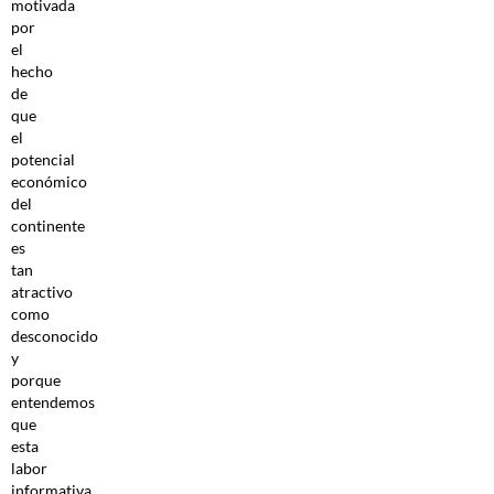
motivada
por
el
hecho
de
que
el
potencial
económico
del
continente
es
tan
atractivo
como
desconocido
y
porque
entendemos
que
esta
labor
informativa