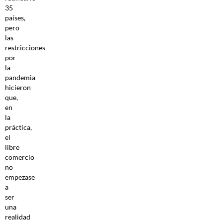
35
países,
pero
las
restricciones
por
la
pandemia
hicieron
que,
en
la
práctica,
el
libre
comercio
no
empezase
a
ser
una
realidad