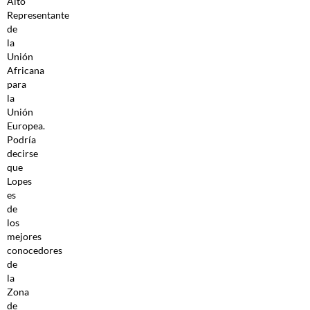
Alto
Representante
de
la
Unión
Africana
para
la
Unión
Europea.
Podría
decirse
que
Lopes
es
de
los
mejores
conocedores
de
la
Zona
de