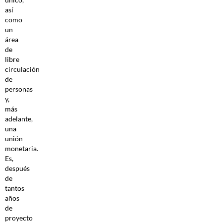
así
como
un
área
de
libre
circulación
de
personas
y,
más
adelante,
una
unión
monetaria.
Es,
después
de
tantos
años
de
proyecto