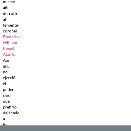
mismo
año
derrotó
al
teniente-
coronel
Frederick
William
Kwasi
Akuffo
.
Aun
así,
no
ejerció
el
poder,
sino
que
prefirió
dejárselo
a
los
civiles.