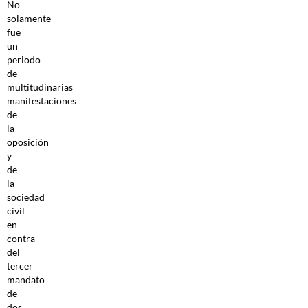
No
solamente
fue
un
periodo
de
multitudinarias
manifestaciones
de
la
oposición
y
de
la
sociedad
civil
en
contra
del
tercer
mandato
de
dos