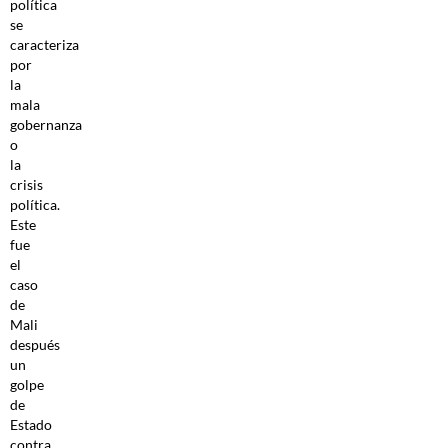
política
se
caracteriza
por
la
mala
gobernanza
o
la
crisis
política.
Este
fue
el
caso
de
Mali
después
un
golpe
de
Estado
contra