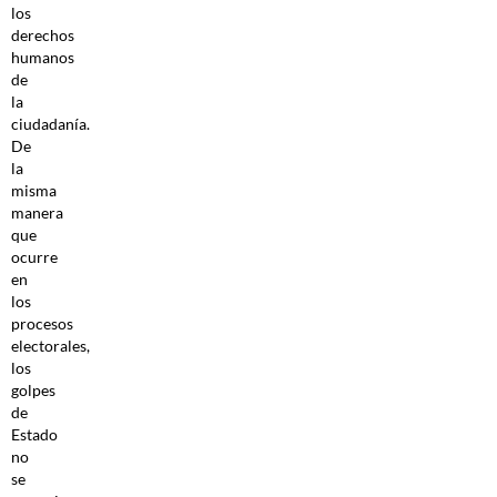
los
derechos
humanos
de
la
ciudadanía.
De
la
misma
manera
que
ocurre
en
los
procesos
electorales,
los
golpes
de
Estado
no
se