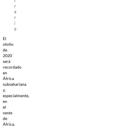
t
r
a
r
i
o
El
otoño
de
2020
será
recordado
en
África
subsahariana
y,
especialmente,
en
el
oeste
de
África.