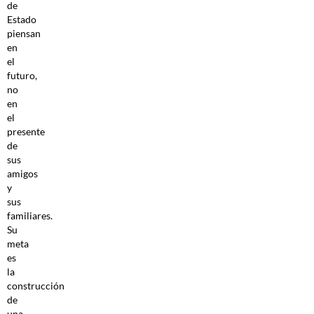
de
Estado
piensan
en
el
futuro,
no
en
el
presente
de
sus
amigos
y
sus
familiares.
Su
meta
es
la
construcción
de
una