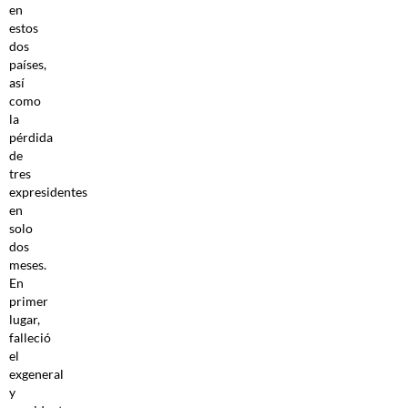
en
estos
dos
países,
así
como
la
pérdida
de
tres
expresidentes
en
solo
dos
meses.
En
primer
lugar,
falleció
el
exgeneral
y