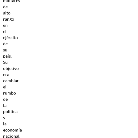
militares
de
alto
rango
en
el
ejército
de
su
país.
Su
objetivo
era
cambiar
el
rumbo
de
la
política
y
la
economía
nacional.