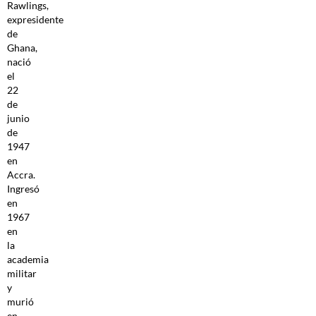
Rawlings,
expresidente
de
Ghana,
nació
el
22
de
junio
de
1947
en
Accra.
Ingresó
en
1967
en
la
academia
militar
y
murió
en