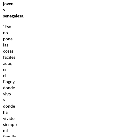
joven
y
senegalesa.
“Eso
no
pone
las
cosas
fáciles
aquí,
en
el
Fogny,
donde
vivo
y
donde
ha
vivido
siempre
mi
familia