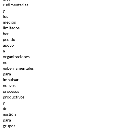
rudimentarias
y
los
medios
limitados,
han
pedido
apoyo
a
organizaciones
no
gubernamentales
para
impulsar
nuevos
procesos
productivos
y
de
gestión
para
grupos