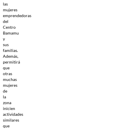
las
mujeres
emprendedoras
del
Centro
Bamamu
y
sus
familias.
Además,
permitirá
que
otras
muchas
mujeres
de
la
zona
inicien
actividades
similares
que