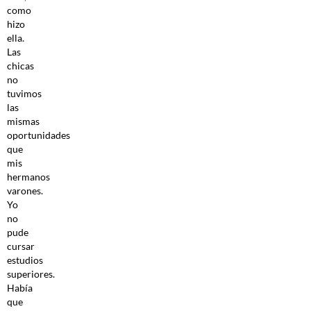
como
hizo
ella.
Las
chicas
no
tuvimos
las
mismas
oportunidades
que
mis
hermanos
varones.
Yo
no
pude
cursar
estudios
superiores.
Había
que