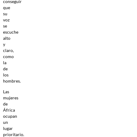
conseguir
que
su
voz
se
escuche
alto
y
claro,
como
la
de
los
hombres.
Las
mujeres
de
África
ocupan
un
lugar
prioritario.