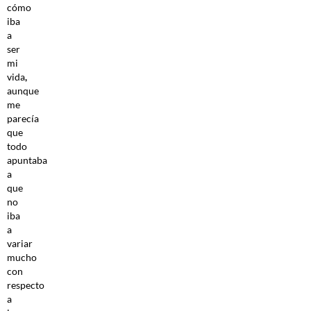
cómo
iba
a
ser
mi
vida
,
aunque
me
parecía
que
todo
apuntaba
a
que
no
iba
a
variar
mucho
con
respecto
a