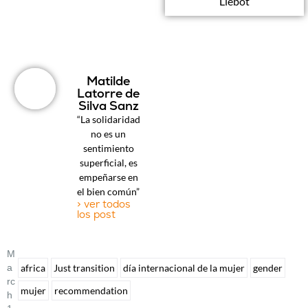
Llebot
Matilde
Latorre de
Silva Sanz
“La solidaridad
no es un
sentimiento
superficial, es
empeñarse en
el bien común”
> ver todos
los post
M
A
africa
Just transition
día internacional de la mujer
gender
Rc
mujer
recommendation
H