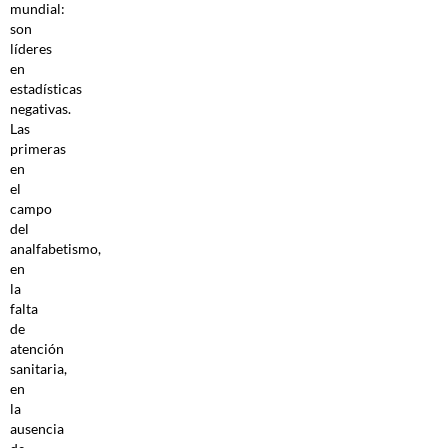
mundial:
son
líderes
en
estadísticas
negativas.
Las
primeras
en
el
campo
del
analfabetismo,
en
la
falta
de
atención
sanitaria,
en
la
ausencia