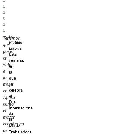
1
1,
2
0
2
1
Por
Tenemos
Matilde
que
Latorre.
poner
Esta
en
semana,
valor
en
a
la
la
que
mujer
se
celebra
en
el
África
Día
como
Internacional
el
de
motor
la
económico
Mujer
de
Trabajadora,