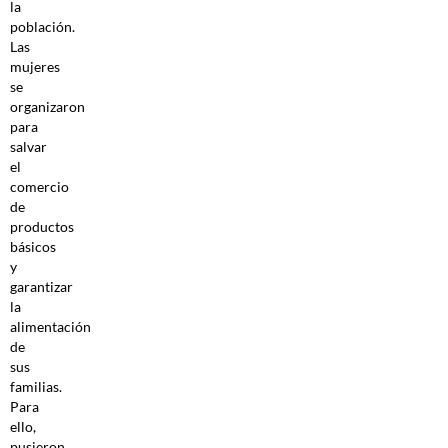
la
población.
Las
mujeres
se
organizaron
para
salvar
el
comercio
de
productos
básicos
y
garantizar
la
alimentación
de
sus
familias.
Para
ello,
pusieron