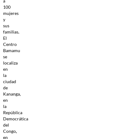
a
100
mujeres
y
sus
familias
.
El
Centro
Bamamu
se
localiza
en
la
ciudad
de
Kananga,
en
la
República
Democrática
del
Congo
,
en