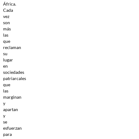
África.
Cada
vez
son
más
las
que
reclaman
su
lugar
en
sociedades
patriarcales
que
las
marginan
y
apartan
y
se
esfuerzan
para