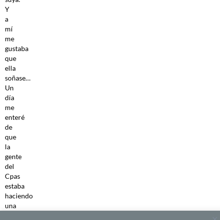
Y
a
mí
me
gustaba
que
ella
soñase…
Un
día
me
enteré
de
que
la
gente
del
Cpas
estaba
haciendo
una
selección