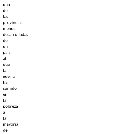
una
de
las
provincias
menos
desarrolladas
de
un
país
al
que
la
guerra
ha
sumido
en
la
pobreza
a
la
mayoría
de