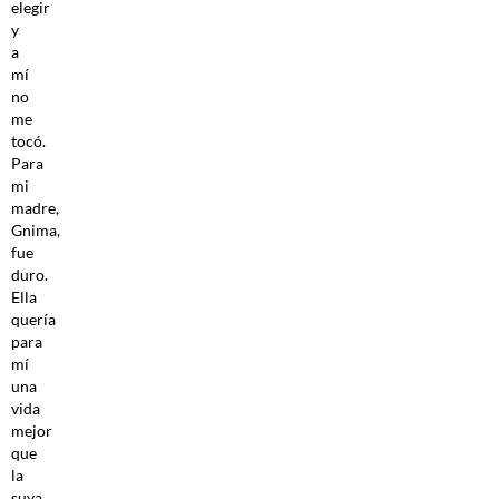
elegir
y
a
mí
no
me
tocó.
Para
mi
madre,
Gnima,
fue
duro.
Ella
quería
para
mí
una
vida
mejor
que
la
suya.