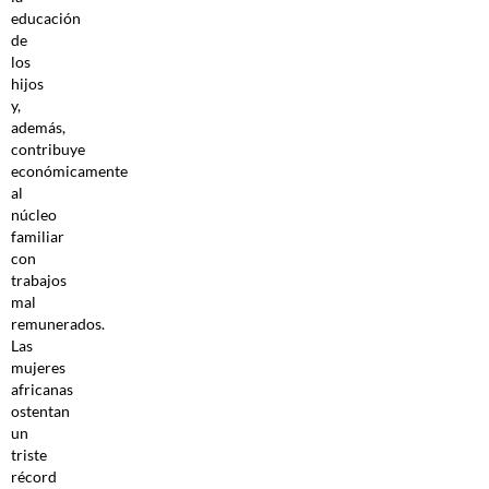
educación
de
los
hijos
y,
además,
contribuye
económicamente
al
núcleo
familiar
con
trabajos
mal
remunerados.
Las
mujeres
africanas
ostentan
un
triste
récord