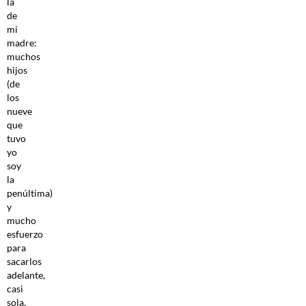
la
de
mi
madre:
muchos
hijos
(de
los
nueve
que
tuvo
yo
soy
la
penúltima)
y
mucho
esfuerzo
para
sacarlos
adelante,
casi
sola,