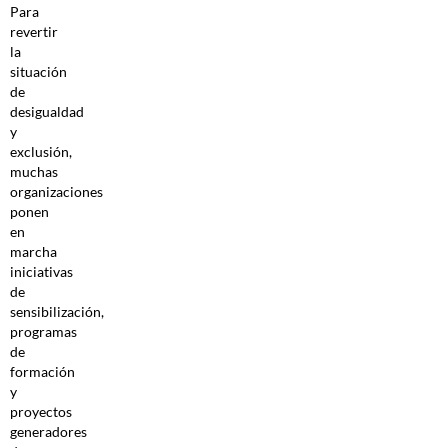
Para
revertir
la
situación
de
desigualdad
y
exclusión,
muchas
organizaciones
ponen
en
marcha
iniciativas
de
sensibilización,
programas
de
formación
y
proyectos
generadores