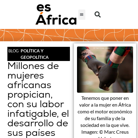
POLÍTICA Y
BLOG
GEOPOLÍTICA
Millones de
mujeres
africanas
propician,
Tenemos que poner en
con su labor
valor a la mujer en África
infatigable, el
como el motor económico
de su familia y de la
desarrollo de
sociedad en la que vive.
sus países
Imagen: © Marc Creus