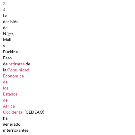
2
4
La
decisión
de
Níger,
Mali
y
Burkina
Faso
de
retirarse
de
la
Comunidad
Económica
de
los
Estados
de
África
Occidental
(CEDEAO)
ha
generado
interrogantes