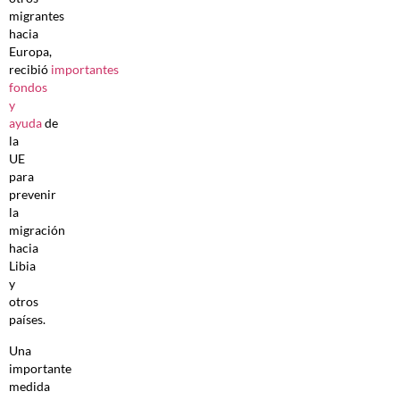
migrantes
hacia
Europa,
recibió
importantes
fondos
y
ayuda
de
la
UE
para
prevenir
la
migración
hacia
Libia
y
otros
países.
Una
importante
medida