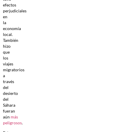
efectos
perjudiciales
en
la
economía
local.
También
hizo
que
los
viajes
migratorios
a
través
del
desierto
del
Sáhara
fueran
aún
más
peligrosos
.