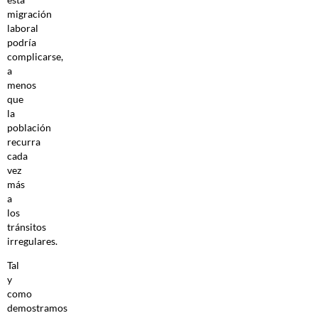
migración
laboral
podría
complicarse,
a
menos
que
la
población
recurra
cada
vez
más
a
los
tránsitos
irregulares.
Tal
y
como
demostramos