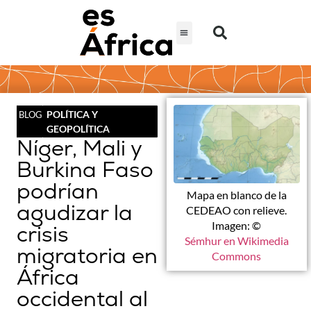
POLÍTICA Y
BLOG
GEOPOLÍTICA
Níger, Mali y
Burkina Faso
podrían
Mapa en blanco de la
agudizar la
CEDEAO con relieve.
Imagen: ©
crisis
Sémhur en Wikimedia
migratoria en
Commons
África
occidental al