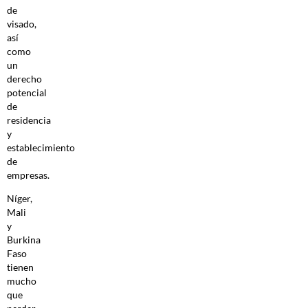
de
visado,
así
como
un
derecho
potencial
de
residencia
y
establecimiento
de
empresas.
Níger,
Mali
y
Burkina
Faso
tienen
mucho
que