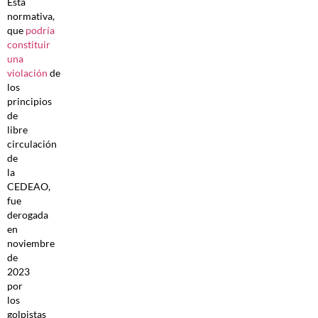
Esta
normativa,
que
podría
constituir
una
violación
de
los
principios
de
libre
circulación
de
la
CEDEAO,
fue
derogada
en
noviembre
de
2023
por
los
golpistas