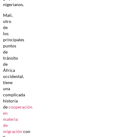
nigerianos.
Mali,
otro
de
los
principales
puntos
de
tránsito
de
África
occidental,
tiene
una
complicada
historia
de
cooperación
en
materia
de
migración
con