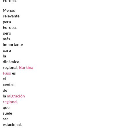
Europa.
Menos
relevante
para
Europa,
pero
más
importante
para
la
dinámica
regional,
Burkina
Faso
es
el
centro
de
la
migración
regional
,
que
suele
ser
estacional.