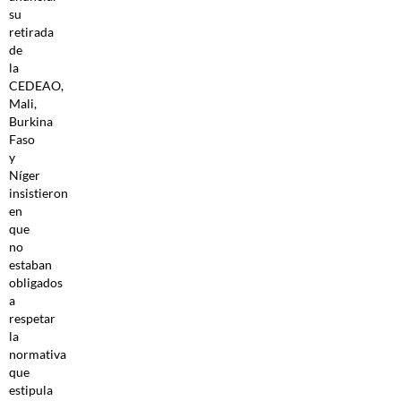
su
retirada
de
la
CEDEAO,
Mali,
Burkina
Faso
y
Níger
insistieron
en
que
no
estaban
obligados
a
respetar
la
normativa
que
estipula