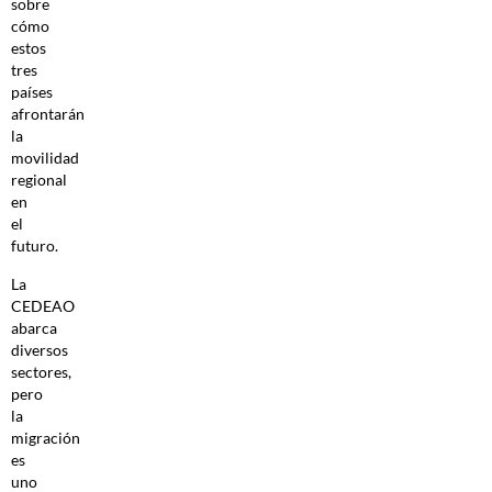
sobre
cómo
estos
tres
países
afrontarán
la
movilidad
regional
en
el
futuro.
La
CEDEAO
abarca
diversos
sectores,
pero
la
migración
es
uno