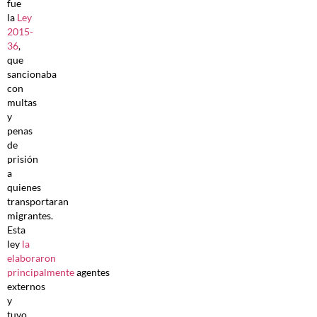
fue
la
Ley
2015-
36
,
que
sancionaba
con
multas
y
penas
de
prisión
a
quienes
transportaran
migrantes.
Esta
ley
la
elaboraron
principalmente
agentes
externos
y
tuvo