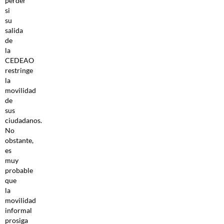
perder
si
su
salida
de
la
CEDEAO
restringe
la
movilidad
de
sus
ciudadanos.
No
obstante,
es
muy
probable
que
la
movilidad
informal
prosiga