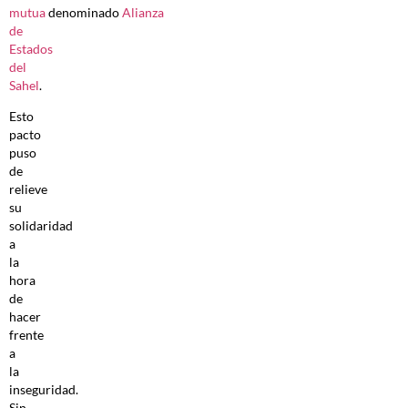
mutua
denominado
Alianza
de
Estados
del
Sahel
.
Esto
pacto
puso
de
relieve
su
solidaridad
a
la
hora
de
hacer
frente
a
la
inseguridad.
Sin