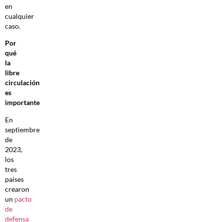
en
cualquier
caso.
Por
qué
la
libre
circulación
es
importante
En
septiembre
de
2023,
los
tres
países
crearon
un
pacto
de
defensa