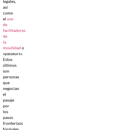
legales,
así
como
el
uso
de
facilitadores
de
la
movilidad
o
«passeurs».
Estos
últimos
son
personas
que
negocian
el
pasaje
por
los
pasos
fronterizos
formales