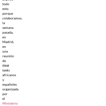
todo
esto
porque
colaboramos,
la
semana
pasada,
en
Madrid,
en
una
reunión
de
think
tanks
africanos
y
españoles
organizada
por
el
Ministerio