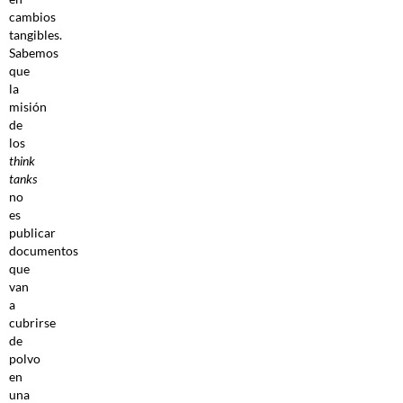
cambios
tangibles.
Sabemos
que
la
misión
de
los
think
tanks
no
es
publicar
documentos
que
van
a
cubrirse
de
polvo
en
una