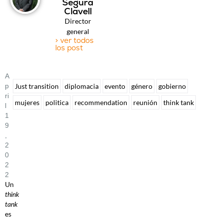
Segura
Clavell
Director
general
> ver todos
los post
A
P
Just transition
diplomacia
evento
género
gobierno
Ri
mujeres
politica
recommendation
reunión
think tank
L
1
9
,
2
0
2
2
Un
think
tank
es