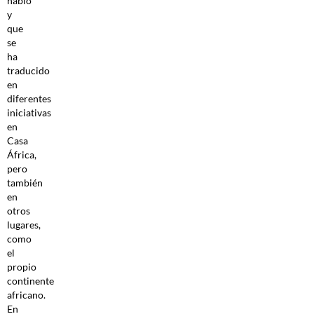
hablo
y
que
se
ha
traducido
en
diferentes
iniciativas
en
Casa
África,
pero
también
en
otros
lugares,
como
el
propio
continente
africano.
En