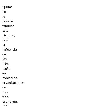
Quizás
no
le
resulte
familiar
este
término,
pero
la
influencia
de
los
think
tanks
en
gobiernos,
organizaciones
de
todo
tipo,
economía,