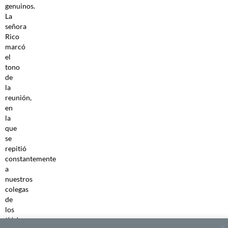
genuinos.
La
señora
Rico
marcó
el
tono
de
la
reunión,
en
la
que
se
repitió
constantemente
a
nuestros
colegas
de
los
think