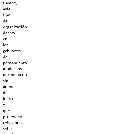
tiempo,
este
tipo
de
organización
derivó
en
los
gabinetes
de
pensamiento
modernos,
normalmente
sin
ánimo
de
lucro
y
que
pretenden
reflexionar
sobre