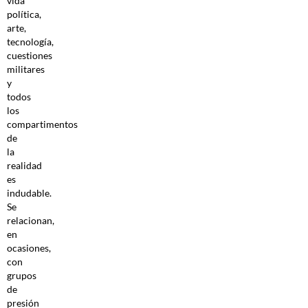
vida
política,
arte,
tecnología,
cuestiones
militares
y
todos
los
compartimentos
de
la
realidad
es
indudable.
Se
relacionan,
en
ocasiones,
con
grupos
de
presión