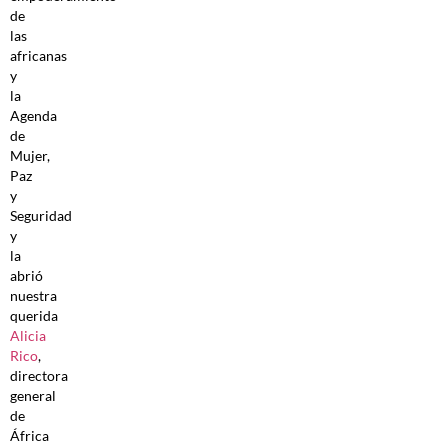
de
las
africanas
y
la
Agenda
de
Mujer,
Paz
y
Seguridad
y
la
abrió
nuestra
querida
Alicia
Rico
,
directora
general
de
África