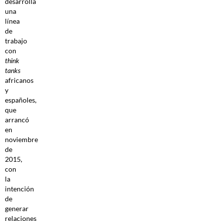
desarrolla
una
línea
de
trabajo
con
think
tanks
africanos
y
españoles,
que
arrancó
en
noviembre
de
2015,
con
la
intención
de
generar
relaciones