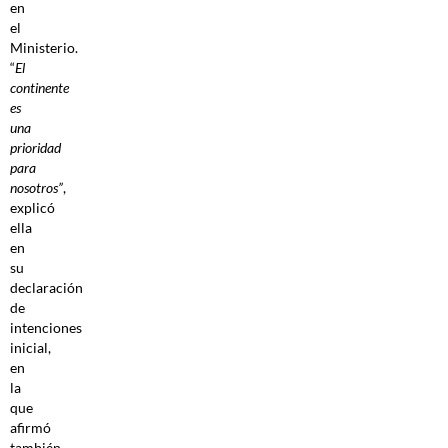
en
el
Ministerio.
“
El
continente
es
una
prioridad
para
nosotros”
,
explicó
ella
en
su
declaración
de
intenciones
inicial,
en
la
que
afirmó
también