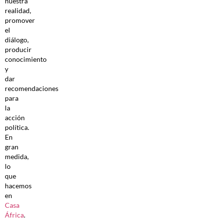
nuestra
realidad,
promover
el
diálogo,
producir
conocimiento
y
dar
recomendaciones
para
la
acción
política.
En
gran
medida,
lo
que
hacemos
en
Casa
África
.