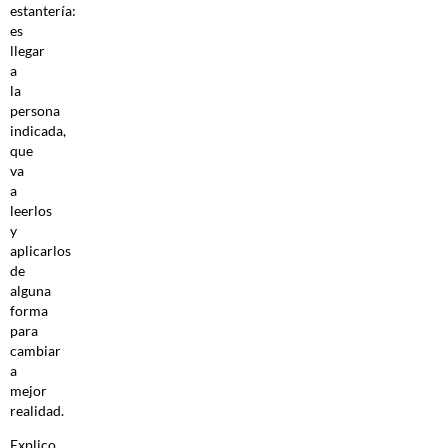
estantería:
es
llegar
a
la
persona
indicada,
que
va
a
leerlos
y
aplicarlos
de
alguna
forma
para
cambiar
a
mejor
realidad.
Explico