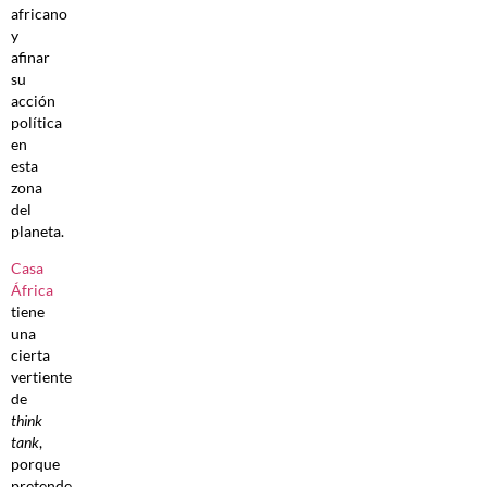
africano
y
afinar
su
acción
política
en
esta
zona
del
planeta.
Casa
África
tiene
una
cierta
vertiente
de
think
tank
,
porque
pretende