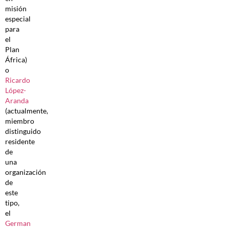
misión
especial
para
el
Plan
África)
o
Ricardo
López-
Aranda
(actualmente,
miembro
distinguido
residente
de
una
organización
de
este
tipo,
el
German