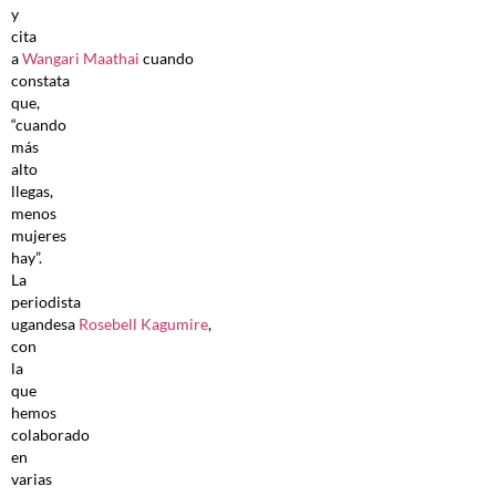
y
cita
a
Wangari Maathai
cuando
constata
que,
“cuando
más
alto
llegas,
menos
mujeres
hay”.
La
periodista
ugandesa
Rosebell Kagumire
,
con
la
que
hemos
colaborado
en
varias