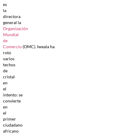
es
la
directora
general la
Organización
Mundial
de
Comercio
(OMC). Iweala ha
roto
varios
techos
de
cristal
en
el
intento: se
convierte
en
el
primer
ciudadano
africano