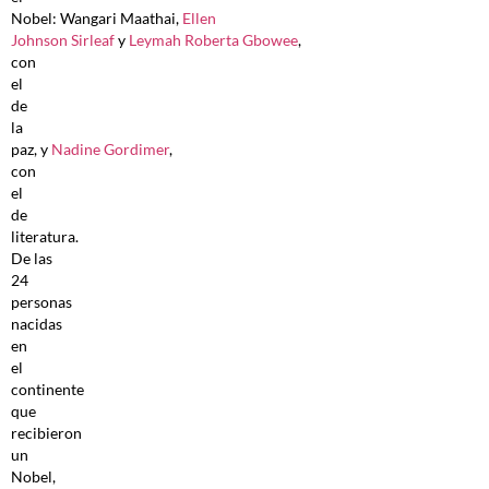
Nobel: Wangari Maathai,
Ellen
Johnson Sirleaf
y
Leymah Roberta Gbowee
,
con
el
de
la
paz, y
Nadine Gordimer
,
con
el
de
literatura.
De las
24
personas
nacidas
en
el
continente
que
recibieron
un
Nobel,