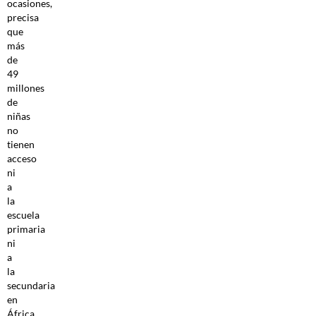
ocasiones,
precisa
que
más
de
49
millones
de
niñas
no
tienen
acceso
ni
a
la
escuela
primaria
ni
a
la
secundaria
en
África