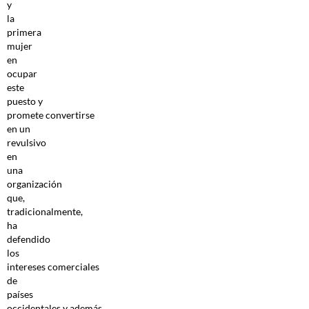
y
la
primera
mujer
en
ocupar
este
puesto y
promete convertirse
en un
revulsivo
en
una
organización
que,
tradicionalmente,
ha
defendido
los
intereses comerciales
de
países
occidentales y además,