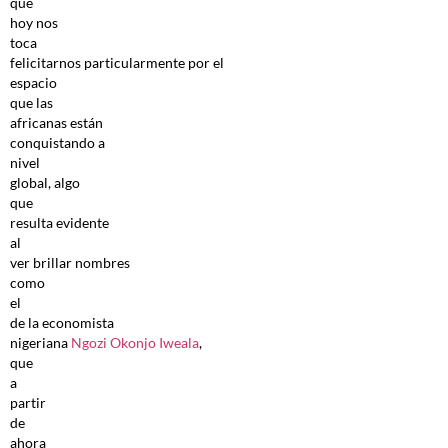
que
hoy nos
toca
felicitarnos particularmente por el
espacio
que las
africanas están
conquistando a
nivel
global, algo
que
resulta evidente
al
ver brillar nombres
como
el
de la economista
nigeriana
Ngozi Okonjo Iweala
,
que
a
partir
de
ahora