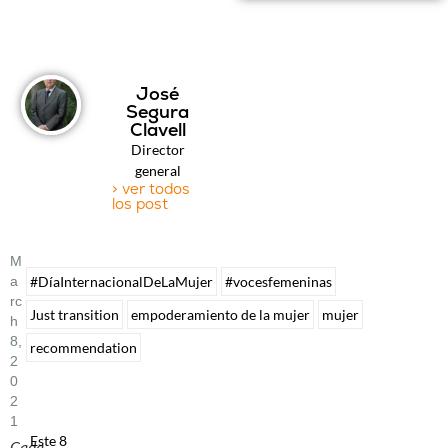
José
Segura
Clavell
Director
general
> ver todos
los post
M
A
#DíaInternacionalDeLaMujer
#vocesfemeninas
Rc
Just transition
empoderamiento de la mujer
mujer
H
8,
recommendation
2
0
2
1
Este 8
Cada