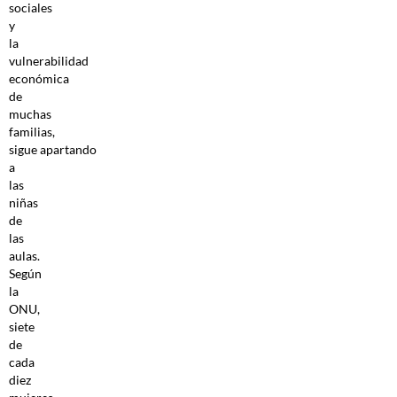
sociales
y
la
vulnerabilidad
económica
de
muchas
familias,
sigue apartando
a
las
niñas
de
las
aulas.
Según
la
ONU,
siete
de
cada
diez