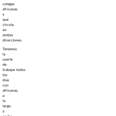
colegas
africanas
y
que
circula
en
ambas
direcciones.
Tenemos
la
suerte
de
trabajar todos
los
días
con
africanas,
a
lo
largo
y