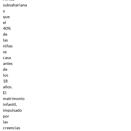
subsahariana
y
que
el
40%
de
las
niñas
se
casa
antes
de
los
18
años.
El
matrimonio
infantil,
impulsado
por
las
creencias