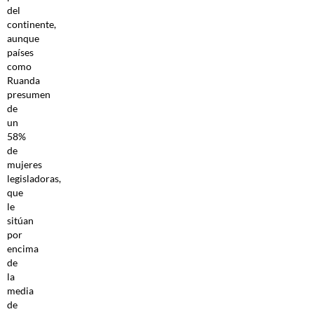
del
continente,
aunque
países
como
Ruanda
presumen
de
un
58%
de
mujeres
legisladoras,
que
le
sitúan
por
encima
de
la
media
de