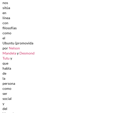
nos
sitúa
en
línea
con
filosofías
como
el
Ubuntu (promovida
por
Nelson
Mandela
y
Desmond
Tutu
y
que
habla
de
la
persona
como
ser
social
y
del