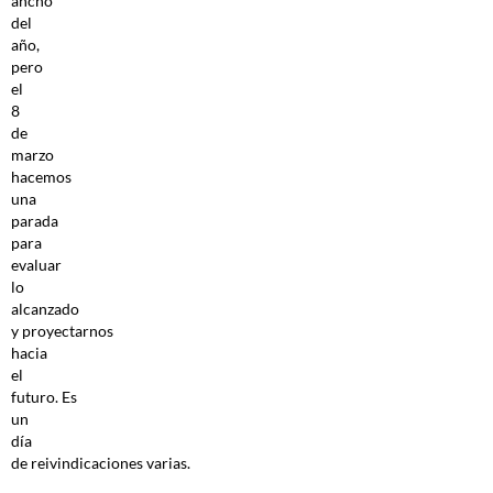
ancho
del
año,
pero
el
8
de
marzo
hacemos
una
parada
para
evaluar
lo
alcanzado
y proyectarnos
hacia
el
futuro. Es
un
día
de reivindicaciones varias.