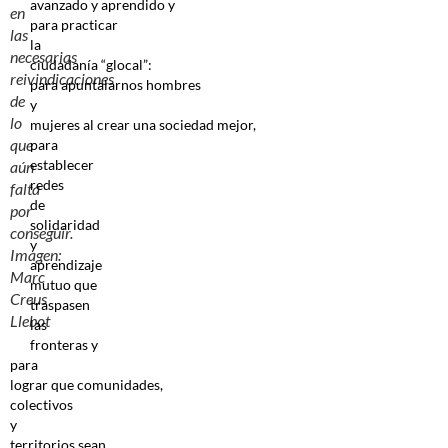
avanzado y aprendido y
en
para practicar
las
la
necesarias
ciudadanía “glocal”:
reivindicaciones
para apuntalarnos hombres
de
y
lo
mujeres al crear una sociedad mejor,
que
para
establecer
aún
redes
falta
de
por
solidaridad
conseguir.
y
Imagen:
aprendizaje
Marc
mutuo que
Creus
traspasen
Llebot
las
fronteras y
para
lograr que comunidades,
colectivos
y
territorios sean