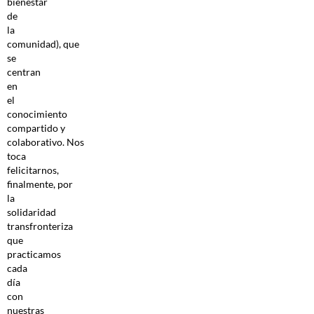
bienestar
de
la
comunidad), que
se
centran
en
el
conocimiento
compartido y
colaborativo. Nos
toca
felicitarnos,
finalmente, por
la
solidaridad
transfronteriza
que
practicamos
cada
día
con
nuestras