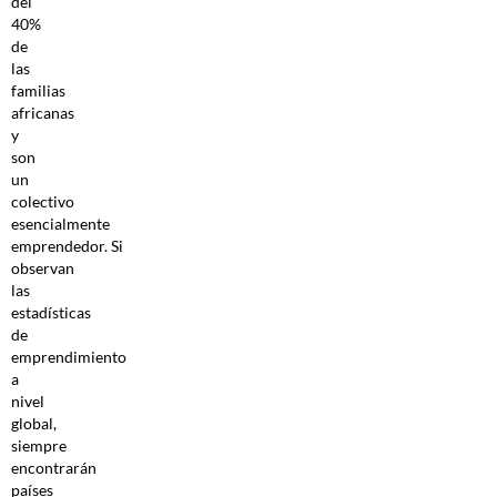
del
40%
de
las
familias
africanas
y
son
un
colectivo
esencialmente
emprendedor. Si
observan
las
estadísticas
de
emprendimiento
a
nivel
global,
siempre
encontrarán
países