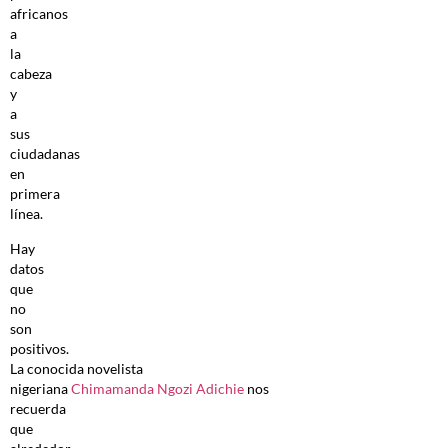
africanos
a
la
cabeza
y
a
sus
ciudadanas
en
primera
línea.
Hay
datos
que
no
son
positivos.
La conocida novelista
nigeriana
Chimamanda Ngozi Adichie
nos
recuerda
que