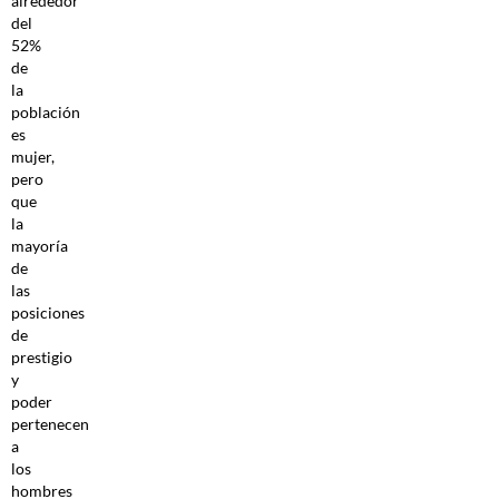
alrededor
del
52%
de
la
población
es
mujer,
pero
que
la
mayoría
de
las
posiciones
de
prestigio
y
poder
pertenecen
a
los
hombres