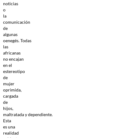
noticias
o
la
comunicación
de
algunas
oenegés. Todas
las
africanas
no encajan
en el
estereotipo
de
mujer
oprimida,
cargada
de
hijos,
maltratada y dependiente.
Esta
es una
realidad