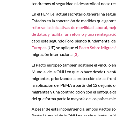
tendremos ni seguridad ni desarrollo si no se r
En el FEMI, el actual secretario general ha segu
Estados en la concreción de medidas que garanti
reforzar las iniciativas de movilidad laboral, m
de datos y facilitar un retorno y una reintegrac
cabo este segundo Foro, siendo fundamental des
Europea
(UE) se aplique el
Pacto Sobre Migració
migración internacional
[3]
.
El Pacto europeo también sostiene el vínculo ent
Mundial de la ONU en que lo hace desde un enfo
migrantes, priorizando la protección de las fron
la aplicación del PEMA a partir del 12 de junio
migrantes y una contradicción con el enfoque 
del que forma parte la mayoría de los países mi
A pesar de esta incongruencia, ambos Pactos son 
Pacto Mundial de la ONU no es vinculante jurídi