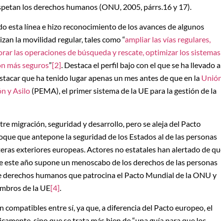
espetan los derechos humanos (ONU, 2005, párrs.16 y 17).
ido esta línea e hizo reconocimiento de los avances de algunos
zan la movilidad regular, tales como “
ampliar las vías regulares,
ejorar las operaciones de búsqueda y rescate, optimizar los sistemas
ión más seguros
”
[2]
. Destaca el perfil bajo con el que se ha llevado a
tacar que ha tenido lugar apenas un mes antes de que en la
Unió
n y Asilo
(PEMA), el primer sistema de la UE para la gestión de la
re migración, seguridad y desarrollo, pero se aleja del Pacto
que que antepone la seguridad de los Estados al de las personas
teras exteriores europeas. Actores no estatales han alertado de q
 de este año supone un menoscabo de los derechos de las personas
de derechos humanos que patrocina el Pacto Mundial de la ONU y
embros de la UE
[4]
.
compatibles entre sí, ya que, a diferencia del Pacto europeo, el
camente, sino que se trata más bien de “una guía para que los