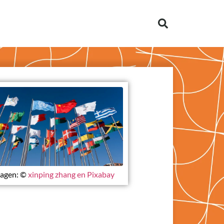
agen: ©
xinping zhang en Pixabay