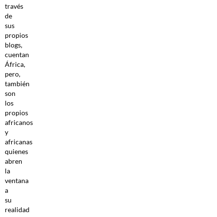
través
de
sus
propios
blogs,
cuentan
África,
pero,
también
son
los
propios
africanos
y
africanas
quienes
abren
la
ventana
a
su
realidad