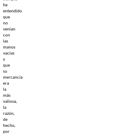
he
entendido
que
no
venían
con
las
manos
vacías
y
que
su
mercancía
era
la
más
valiosa,
la
razón,
de
hecho,
por