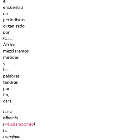
el
encuentro
de
periodistas
organizado
por
Casa
África,
mezclaremos
miradas
y
las
palabras
tendrán,
por
fin,
cara.
Lucía
Mbomío
(
@luciambomio
)
ha
trabajado