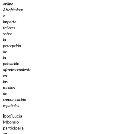
online
Afroféminas
e
imparte
talleres
sobre
la
percepción
de
la
población
afrodescendiente
en
los
medios
de
comunicación
españoles.
[box]Lucía
Mbomío
participará
en