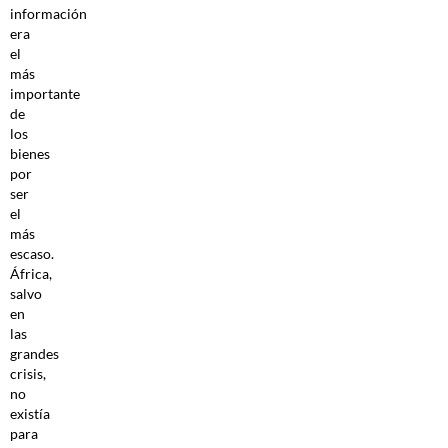
información
era
el
más
importante
de
los
bienes
por
ser
el
más
escaso.
África,
salvo
en
las
grandes
crisis,
no
existía
para