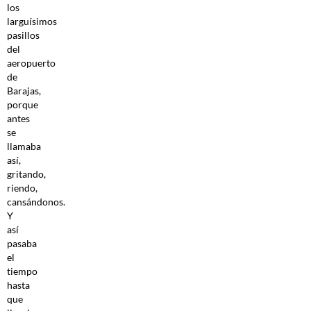
los
larguísimos
pasillos
del
aeropuerto
de
Barajas,
porque
antes
se
llamaba
así,
gritando,
riendo,
cansándonos.
Y
así
pasaba
el
tiempo
hasta
que