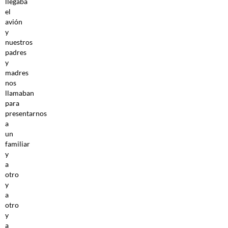
llegaba
el
avión
y
nuestros
padres
y
madres
nos
llamaban
para
presentarnos
a
un
familiar
y
a
otro
y
a
otro
y
a