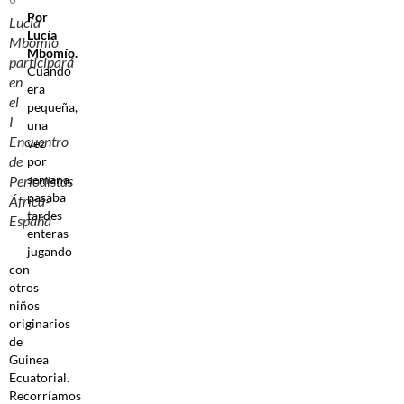
Por
Lucía
Lucía
Mbomío
Mbomío.
participará
Cuando
en
era
el
pequeña,
I
una
Encuentro
vez
de
por
semana,
Periodistas
pasaba
África-
tardes
España
enteras
jugando
con
otros
niños
originarios
de
Guinea
Ecuatorial.
Recorríamos