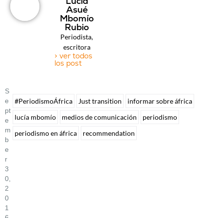
Lucía
Asué
Mbomío
Rubio
Periodista,
escritora
> ver todos
los post
S
E
#PeriodismoÁfrica
Just transition
informar sobre áfrica
Pt
lucía mbomío
medios de comunicación
periodismo
E
M
periodismo en áfrica
recommendation
B
E
R
3
0,
2
0
1
6