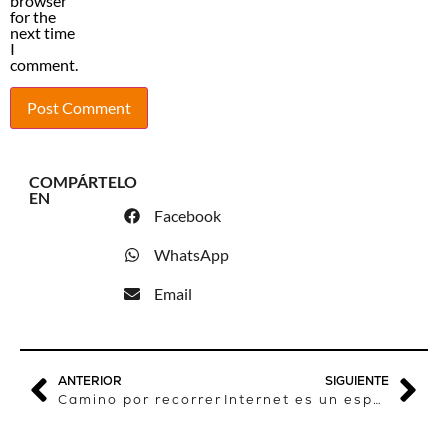
browser
for the
next time
I
comment.
COMPÁRTELO
EN
Facebook
WhatsApp
Email
ANTERIOR
SIGUIENTE
Camino por recorrer
Internet es un espacio más libre donde el periodismo crece en cantidad y calidad