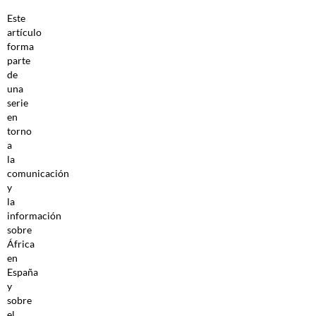
Este
artículo
forma
parte
de
una
serie
en
torno
a
la
comunicación
y
la
información
sobre
África
en
España
y
sobre
el