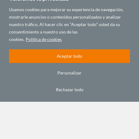
Usamos cookies para mejorar su experiencia de navegación,
mostrarle anuncios o contenidos personalizados y analizar
nuestro tráfico. Al hacer clic en “Aceptar todo” usted da su
consentimiento a nuestro uso de las
cookies.
Política de cookies
Internet
Nuestro
El
nos ha
reto es
mañana
permitido
ser
digital de
Aceptar todo
unir las
capaces
los
voces y
de
medios
sociedades
difundir
africanos
Personalizar
de un
ampliamente
septiembre
continente
las
28, 2016
Rechazar todo
históricamente
historias
malinterpretado
africanas
contadas
septiembre
por
29, 2016
africanos
septiembre
29, 2016