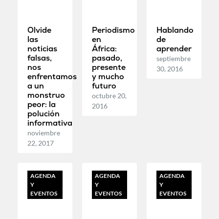
Olvide
Periodismo
Hablando
las
en
de
noticias
África:
aprender
falsas,
pasado,
septiembre
nos
presente
30, 2016
enfrentamos
y mucho
a un
futuro
monstruo
octubre 20,
peor: la
2016
polución
informativa
noviembre
22, 2017
AGENDA
AGENDA
AGENDA
Y
Y
Y
EVENTOS
EVENTOS
EVENTOS