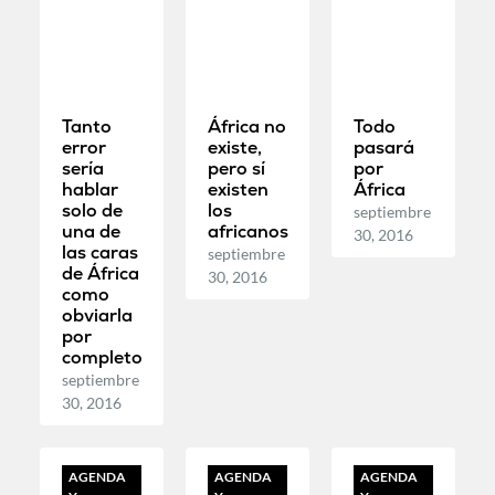
Tanto
África no
Todo
error
existe,
pasará
sería
pero sí
por
hablar
existen
África
solo de
los
septiembre
una de
africanos
30, 2016
las caras
septiembre
de África
30, 2016
como
obviarla
por
completo
septiembre
30, 2016
AGENDA
AGENDA
AGENDA