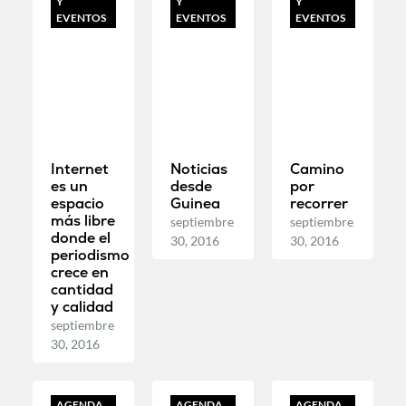
Y
Y
Y
EVENTOS
EVENTOS
EVENTOS
Internet
Noticias
Camino
es un
desde
por
espacio
Guinea
recorrer
más libre
septiembre
septiembre
donde el
30, 2016
30, 2016
periodismo
crece en
cantidad
y calidad
septiembre
30, 2016
AGENDA
AGENDA
AGENDA