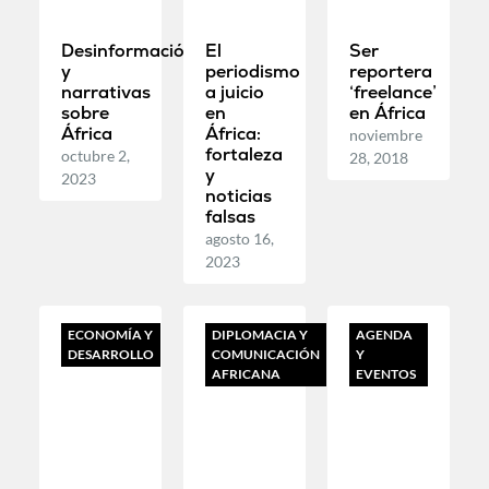
Desinformación
El
Ser
y
periodismo
reportera
narrativas
a juicio
‘freelance’
sobre
en
en África
África
África:
noviembre
fortaleza
octubre 2,
28, 2018
y
2023
noticias
falsas
agosto 16,
2023
ECONOMÍA Y
DIPLOMACIA Y
AGENDA
DESARROLLO
COMUNICACIÓN
Y
AFRICANA
EVENTOS